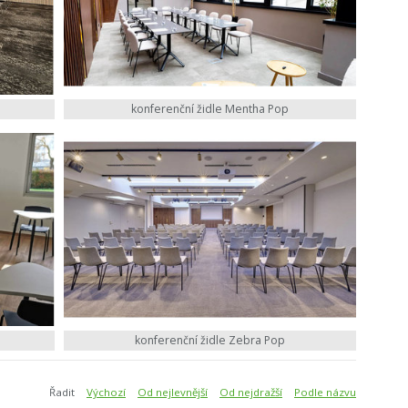
konferenční židle Mentha Pop
konferenční židle Zebra Pop
Řadit
Výchozí
Od nejlevnější
Od nejdražší
Podle názvu