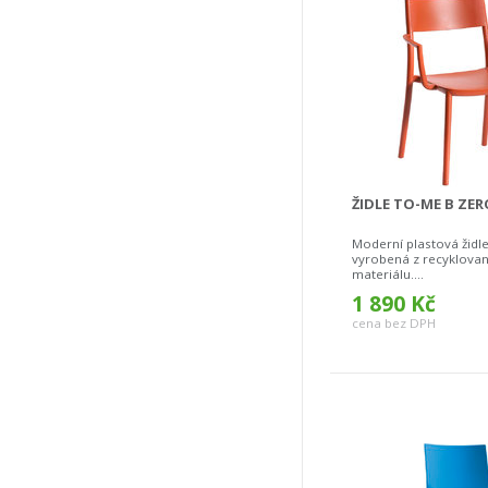
ŽIDLE TO-ME B ZE
Moderní plastová židl
vyrobená z recyklova
materiálu....
1 890 Kč
cena bez DPH