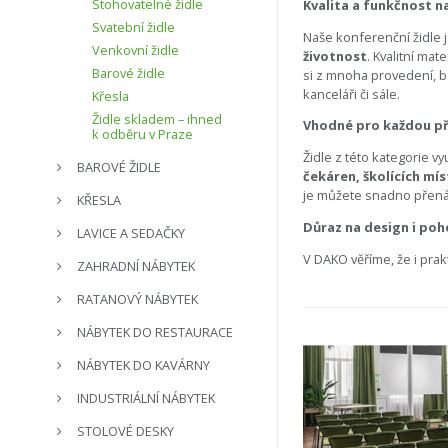
Stohovatelné židle
Kvalita a funkčnost n
Svatební židle
Naše konferenční židle
Venkovní židle
životnost
. Kvalitní mat
Barové židle
si z mnoha provedení, ba
kanceláři či sále.
Křesla
Židle skladem – ihned
Vhodné pro každou př
k odběru v Praze
Židle z této kategorie vy
BAROVÉ ŽIDLE
čekáren, školících mí
je můžete snadno přenáš
KŘESLA
Důraz na design i poh
LAVICE A SEDAČKY
V DAKO věříme, že i prak
ZAHRADNÍ NÁBYTEK
RATANOVÝ NÁBYTEK
NÁBYTEK DO RESTAURACE
NÁBYTEK DO KAVÁRNY
INDUSTRIÁLNÍ NÁBYTEK
STOLOVÉ DESKY