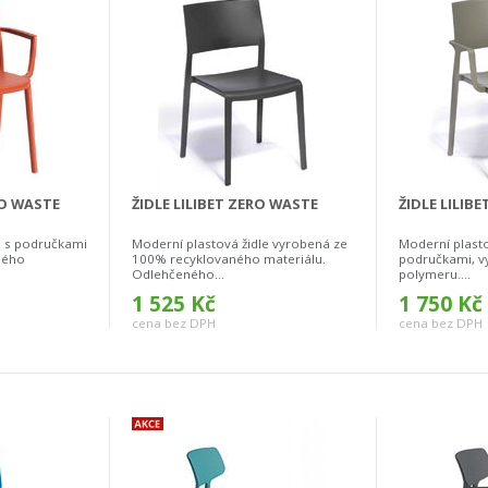
RO WASTE
ŽIDLE LILIBET ZERO WASTE
ŽIDLE LILIBE
e s područkami
Moderní plastová židle vyrobená ze
Moderní plasto
ného
100% recyklovaného materiálu.
područkami, v
Odlehčeného...
polymeru....
1 525 Kč
1 750 Kč
cena bez DPH
cena bez DPH