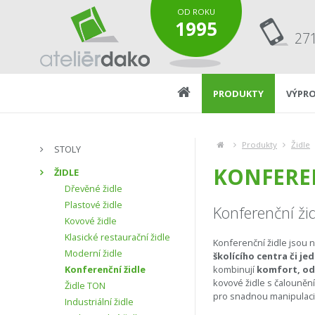
OD ROKU
1995
27
PRODUKTY
VÝPRO
Produkty
Židle
STOLY
KONFERE
ŽIDLE
Dřevěné židle
Plastové židle
Konferenční ži
Kovové židle
Klasické restaurační židle
Konferenční židle jsou 
Moderní židle
školícího centra či j
Konferenční židle
kombinují
komfort, od
kovové židle s čalouněn
Židle TON
pro snadnou manipulaci –
Industriální židle