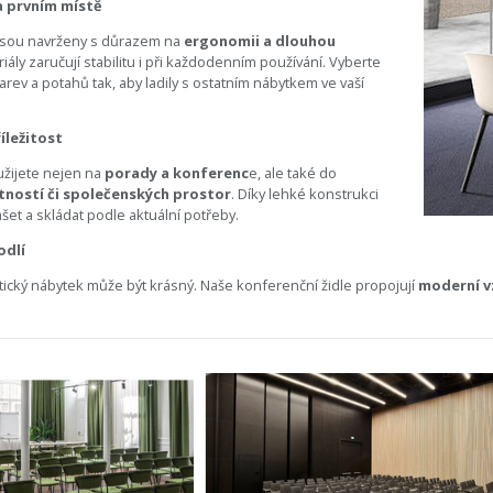
a prvním místě
 jsou navrženy s důrazem na
ergonomii a dlouhou
eriály zaručují stabilitu i při každodenním používání. Vyberte
rev a potahů tak, aby ladily s ostatním nábytkem ve vaší
íležitost
užijete nejen na
porady a konferenc
e, ale také do
stností či společenských prostor
. Díky lehké konstrukci
et a skládat podle aktuální potřeby.
odlí
tický nábytek může být krásný. Naše konferenční židle propojují
moderní v