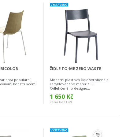
 BICOLOR
ŽIDLE TO-ME ZERO WASTE
arianta populární
Moderní plastová židle vyrobená z
 pevnými konstrukcemi
recyklovaného materiálu.
Odlehčeného designu...
1 650 Kč
cena bez DPH