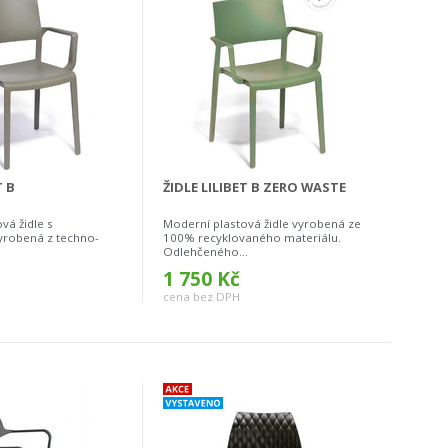
T B
ŽIDLE LILIBET B ZERO WASTE
vá židle s
Moderní plastová židle vyrobená ze
yrobená z techno-
100% recyklovaného materiálu.
Odlehčeného...
1 750 Kč
cena bez DPH