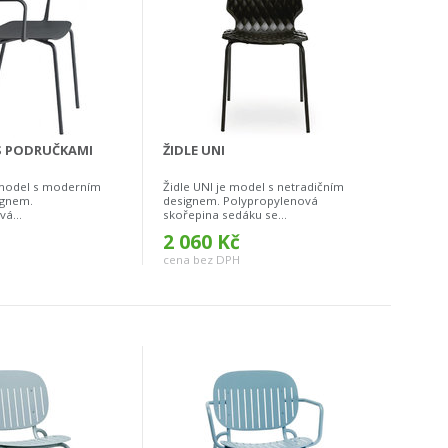
 S PODRUČKAMI
ŽIDLE UNI
 model s moderním
Židle UNI je model s netradičním
ignem.
designem. Polypropylenová
á...
skořepina sedáku se...
2 060 Kč
cena bez DPH