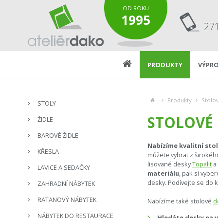
OD ROKU
1995
27
PRODUKTY
VÝPRO
Produkty
Stolo
STOLY
STOLOVÉ
ŽIDLE
BAROVÉ ŽIDLE
Nabízíme kvalitní sto
KŘESLA
můžete vybrat z širokéh
lisované desky
Topalit
a 
LAVICE A SEDAČKY
materiálu
, pak si vybe
desky. Podívejte se do 
ZAHRADNÍ NÁBYTEK
RATANOVÝ NÁBYTEK
Nabízíme také stolové
d
NÁBYTEK DO RESTAURACE
Hledáte desky na v