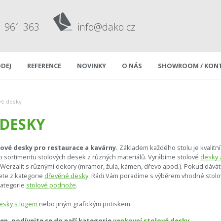
1 961 363
info@dako.cz
DEJ
REFERENCE
NOVINKY
O NÁS
SHOWROOM / KON
vé desky
 DESKY
lové desky pro restaurace a kavárny.
Základem každého stolu je kvalitní
o sortimentu stolových desek z různých materiálů. Vyrábíme stolové
desky 
Werzalit s různými dekory (mramor, žula, kámen, dřevo apod.). Pokud dáv
rete z kategorie
dřevěné desky
. Rádi Vám poradíme s výběrem vhodné stol
kategorie
stolové podnože
.
esky s logem
nebo jiným grafickým potiskem.
en, podívejte se do naší kategorie
venkovní stolové desky
.