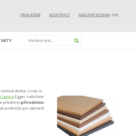
PŘIHLÁŠENÍ
REGISTRACE
NÁKUPNÍ SEZNAM
0 Kč
TAKTY
 stolová deska. U nás si
z lamina
Egger, nabízíme
áte přednost
přírodnímu
ové podnože pro vybrané