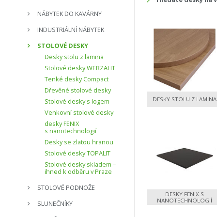
NÁBYTEK DO KAVÁRNY
INDUSTRIÁLNÍ NÁBYTEK
STOLOVÉ DESKY
Desky stolu z lamina
Stolové desky WERZALIT
Tenké desky Compact
Dřevěné stolové desky
DESKY STOLU Z LAMINA
Stolové desky s logem
Venkovní stolové desky
desky FENIX
s nanotechnologií
Desky se zlatou hranou
Stolové desky TOPALIT
Stolové desky skladem –
ihned k odběru v Praze
STOLOVÉ PODNOŽE
DESKY FENIX S
NANOTECHNOLOGIÍ
SLUNEČNÍKY