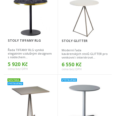
STOLY TIFFANY RLG
STOLY GLITTER
Řada TIFFANY RLG vyniká
Moderní řada
elegatním vzdušným designem
kavárenských stolů GLITTER pro
s nádechem...
venkovní i interiérové...
5 920 Kč
6 550 Kč
cena bez DPH
cena bez DPH