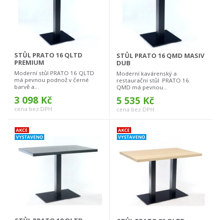
STŮL PRATO 16 QLTD
STŮL PRATO 16 QMD MASIV
PREMIUM
DUB
Moderní stůl PRATO 16 QLTD
Moderní kavárenský a
má pevnou podnož v černé
restaurační stůl PRATO 16
barvě a...
QMD má pevnou...
3 098 Kč
5 535 Kč
cena bez DPH
cena bez DPH