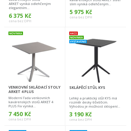
ARKET vyniká odlehčeným
slim vyniká odlehčeným...
elegantním...
5 975 Kč
6 375 Kč
cena bez DPH
cena bez DPH
VENKOVNÍ SKLÁDACÍ STOLY
SKLÁPĚCÍ STŮL KYS
ARKET 4 PLUS
Moderní řada venkovních
Lehký a praktický stůl KYS má
kavárenských stolů ARKET 4
rozměr desky 60x60cm.
PLUS Fix vyniká...
Výhodou je možnost sklopení...
7 450 Kč
3 190 Kč
cena bez DPH
cena bez DPH