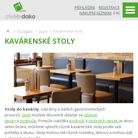
PŘIHLÁŠENÍ
REGISTRACE
NÁKUPNÍ SEZNAM
0 Kč
Produkty
Stoly
Kavárenské stoly
KAVÁRENSKÉ STOLY
Stoly do kavárny
, cukrárny a dalších gastronomických
provozů.
Stoly
můžete libovolně skládat ze
stolové
desky
a
podnože
. Protože nabídka
podnoží
a
stolových desek
je dnes
velmi široká, můžeme vytvořit různé kavárenské stoly podle vaší
potřeby a vkusu. Stoly mohou mít různé rozměry, dekory a mohou být