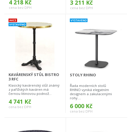
4 218 Kč
3 211 Kč
cena bez DPH
cena bez DPH
KAVÁRENSKÝ STŮL BISTRO
STOLY RHINO
3 RFC
Klasický kavárenský stůl známý
Řada moderních stolů
z pařížských kaváren má
RHINO vyniká elegatním
černou litinovou podnož...
designem a zakulacenými
rohy....
4 741 Kč
6 000 Kč
cena bez DPH
cena bez DPH