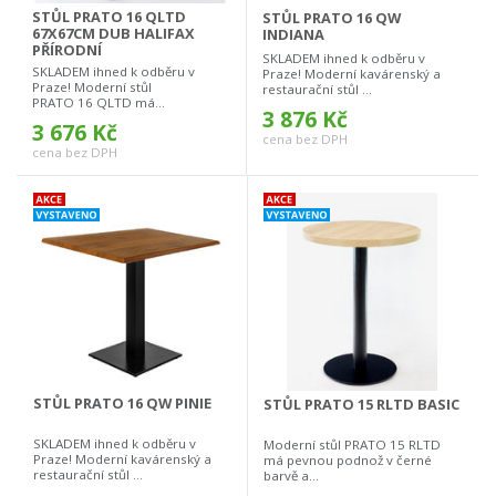
STŮL PRATO 16 QLTD
STŮL PRATO 16 QW
67X67CM DUB HALIFAX
INDIANA
PŘÍRODNÍ
SKLADEM ihned k odběru v
SKLADEM ihned k odběru v
Praze! Moderní kavárenský a
Praze! Moderní stůl
restaurační stůl ...
PRATO 16 QLTD má...
3 876 Kč
3 676 Kč
cena bez DPH
cena bez DPH
STŮL PRATO 16 QW PINIE
STŮL PRATO 15 RLTD BASIC
SKLADEM ihned k odběru v
Moderní stůl PRATO 15 RLTD
Praze! Moderní kavárenský a
má pevnou podnož v černé
restaurační stůl ...
barvě a...