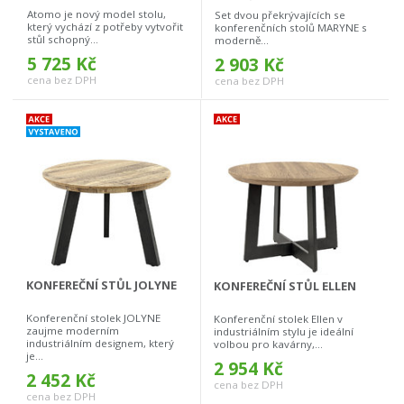
Atomo je nový model stolu,
Set dvou překrývajících se
který vychází z potřeby vytvořit
konferenčních stolů MARYNE s
stůl schopný...
moderně...
5 725 Kč
2 903 Kč
cena bez DPH
cena bez DPH
KONFEREČNÍ STŮL JOLYNE
KONFEREČNÍ STŮL ELLEN
Konferenční stolek JOLYNE
Konferenční stolek Ellen v
zaujme moderním
industriálním stylu je ideální
industriálním designem, který
volbou pro kavárny,...
je...
2 954 Kč
2 452 Kč
cena bez DPH
cena bez DPH