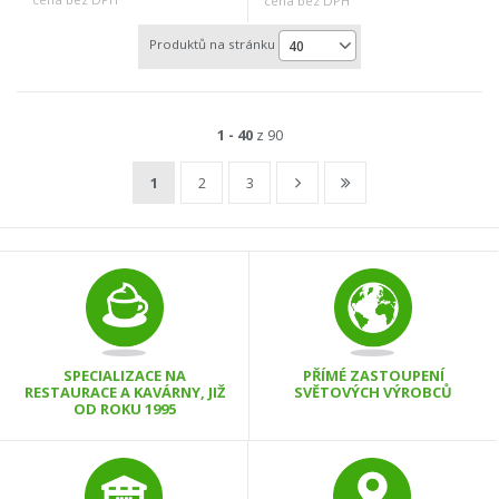
cena bez DPH
Produktů na stránku
40
1 - 40
z 90
1
2
3
SPECIALIZACE NA
PŘÍMÉ ZASTOUPENÍ
RESTAURACE A KAVÁRNY, JIŽ
SVĚTOVÝCH VÝROBCŮ
OD ROKU 1995