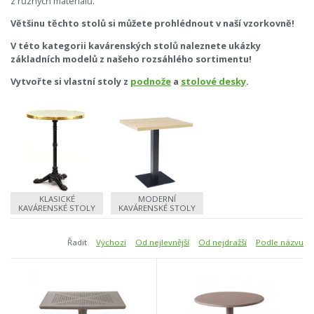
z různých materiálů.
Většinu těchto stolů si můžete prohlédnout v naší vzorkovně!
V této kategorii kavárenských stolů naleznete ukázky
základních modelů z našeho rozsáhlého sortimentu!
Vytvořte si vlastní stoly z
podnože
a
stolové desky
.
KLASICKÉ
MODERNÍ
KAVÁRENSKÉ STOLY
KAVÁRENSKÉ STOLY
Řadit
Výchozí
Od nejlevnější
Od nejdražší
Podle názvu