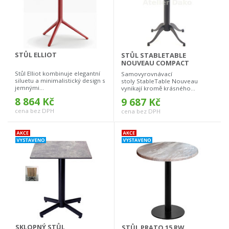
STŮL ELLIOT
STŮL STABLETABLE
NOUVEAU COMPACT
Stůl Elliot kombinuje elegantní
Samovyrovnávací
siluetu a minimalistický design s
stoly StableTable Nouveau
jemnými...
vynikají kromě krásného...
8 864 Kč
9 687 Kč
cena bez DPH
cena bez DPH
SKLOPNÝ STŮL
STŮL PRATO 15 RW