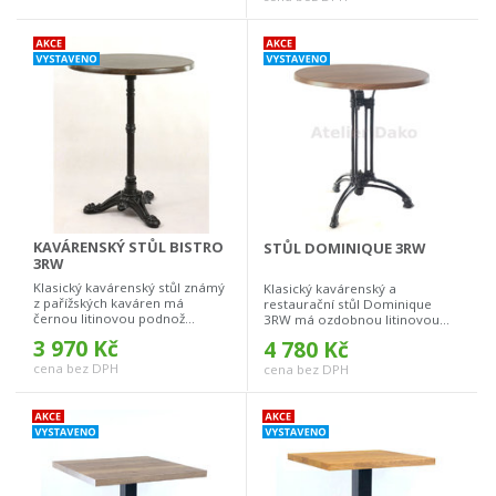
KAVÁRENSKÝ STŮL BISTRO
STŮL DOMINIQUE 3RW
3RW
Klasický kavárenský stůl známý
Klasický kavárenský a
z pařížských kaváren má
restaurační stůl Dominique
černou litinovou podnož...
3RW má ozdobnou litinovou...
3 970 Kč
4 780 Kč
cena bez DPH
cena bez DPH