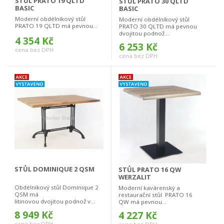
STŮL PRATO 19 QLTD
STŮL PRATO 30 QLTD
BASIC
BASIC
Moderní obdélníkový stůl
Moderní obdélníkový stůl
PRATO 19 QLTD má pevnou...
PRATO 30 QLTD má pevnou
dvojitou podnož...
4 354 Kč
6 253 Kč
cena bez DPH
cena bez DPH
STŮL DOMINIQUE 2 QSM
STŮL PRATO 16 QW
WERZALIT
Obdélníkový stůl Dominique 2
Moderní kavárenský a
QSM má
restaurační stůl PRATO 16
litinovou dvojitou podnož v...
QW má pevnou...
8 949 Kč
4 227 Kč
cena bez DPH