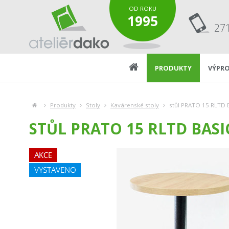
OD ROKU
1995
27
PRODUKTY
VÝPRO
Produkty
Stoly
Kavárenské stoly
stůl PRATO 15 RLTD 
STŮL PRATO 15 RLTD BASI