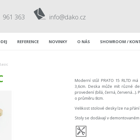
1 961 363
info@dako.cz
DEJ
REFERENCE
NOVINKY
O NÁS
SHOWROOM / KON
Basic
C
Moderní stůl PRATO 15 RLTD má 
3,6cm. Deska může mít různé d
provedení (bílá, černá, červená...
o průměru 8cm.
Velikost stolové desky lze na přání
Stoly se dodávají v demontovaném 