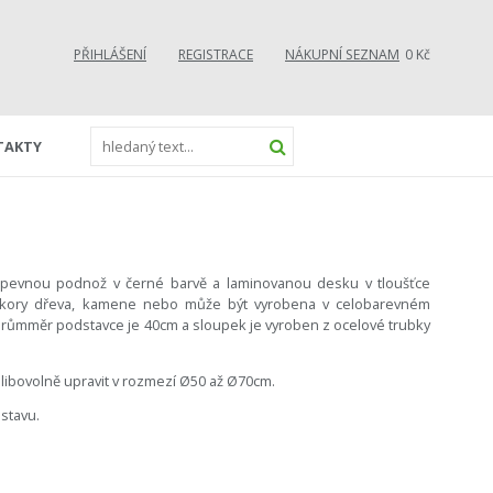
PŘIHLÁŠENÍ
REGISTRACE
NÁKUPNÍ SEZNAM
0 Kč
TAKTY
pevnou podnož v černé barvě a laminovanou desku v tloušťce
ekory dřeva, kamene nebo může být vyrobena v celobarevném
). Průmměr podstavce je 40cm a sloupek je vyroben z ocelové trubky
 libovolně upravit v rozmezí Ø50 až Ø70cm.
stavu.