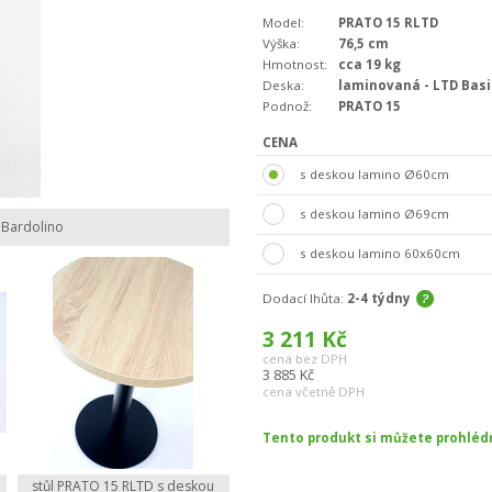
Model:
PRATO 15 RLTD
Výška:
76,5 cm
Hmotnost:
cca 19 kg
Deska:
laminovaná - LTD Basi
Podnož:
PRATO 15
CENA
s deskou lamino Ø60cm
s deskou lamino Ø69cm
 Bardolino
s deskou lamino 60x60cm
Dodací lhůta:
2-4 týdny
3 211
Kč
cena bez DPH
3 885
Kč
cena včetně DPH
Tento produkt si můžete prohlé
stůl PRATO 15 RLTD s deskou