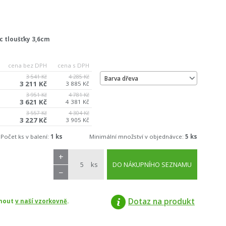
c tloušťky 3,6cm
cena bez DPH
cena s DPH
3 541 Kč
4 285 Kč
Barva dřeva
3 211 Kč
3 885 Kč
3 951 Kč
4 781 Kč
3 621 Kč
4 381 Kč
3 557 Kč
4 304 Kč
3 227 Kč
3 905 Kč
Počet ks v balení:
1 ks
Minimální množství v objednávce:
5 ks
+
ks
DO NÁKUPNÍHO SEZNAMU
−
Dotaz na produkt
dnout
v naší vzorkovně
.