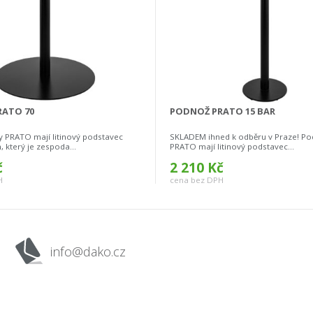
ATO 70
PODNOŽ PRATO 15 BAR
 PRATO mají litinový podstavec
SKLADEM ihned k odběru v Praze! Po
 který je zespoda...
PRATO mají litinový podstavec...
č
2 210 Kč
H
cena bez DPH
info@dako.cz