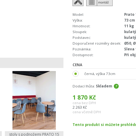
Model:
Prato 
Výška:
73 cm
Hmotnost:
11 kg
Sloupek:
kulatý
Podstavec:
kulat
Doporučené rozměry desek:
Ø50, Ø
Poznámka:
Sleva
Dostupnost:
Při ob
CENA
černá, výška 73cm
Dodací lhůta:
Skladem
1 870
Kč
cena bez DPH
2 263
Kč
cena včetně DPH
Tento produkt si můžete prohlé
stoly s podnožemi PRATO 15