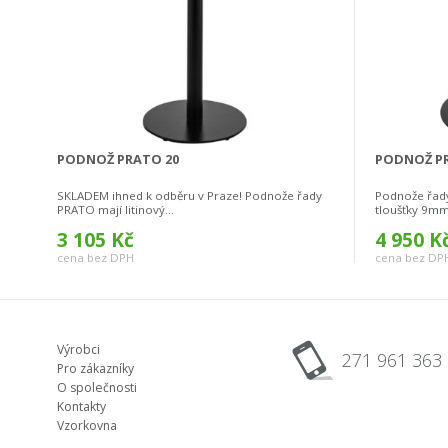
PODNOŽ PRATO 20
PODNOŽ PR
SKLADEM ihned k odběru v Praze! Podnože řady
Podnože řady
PRATO mají litinový...
tloušťky 9mm,
3 105 Kč
4 950 K
cena bez DPH
cena bez DP
Výrobci
271 961 363
Pro zákazníky
O společnosti
Kontakty
Vzorkovna