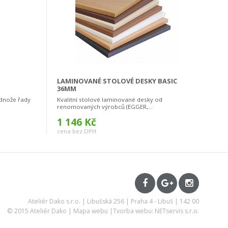
LAMINOVANÉ STOLOVÉ DESKY BASIC
36MM
dnože řady
Kvalitní stolové laminované desky od
renomovaných výrobců (EGGER,...
1 146 Kč
cena bez DPH
Ateliér Dako s.r.o. | Libušská 256 | Praha 4 - Libuš | 142 00
© 2015 Ateliér Dako |
Mapa webu
|
Tvorba webu: NETservis s.r.o.