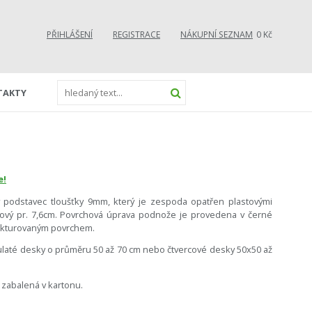
PŘIHLÁŠENÍ
REGISTRACE
NÁKUPNÍ SEZNAM
0 Kč
TAKTY
e!
 podstavec tloušťky 9mm, který je zespoda opatřen plastovými
elový pr. 7,6cm. Povrchová úprava podnože je provedena v černé
ukturovaným povrchem.
laté desky o průměru 50 až 70 cm nebo čtvercové desky 50x50 až
zabalená v kartonu.