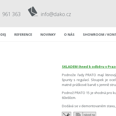
1 961 363
info@dako.cz
DEJ
REFERENCE
NOVINKY
O NÁS
SHOWROOM / KON
SKLADEM ihned k odběru v Praz
Podnože řady PRATO mají litinový
špunty s regulací. Sloupek je oc
matné práškové barvě s jemně str
Podnož PRATO 15 je vhodná pro ku
60x60cm.
Dodává se v demontovaném stavu, 