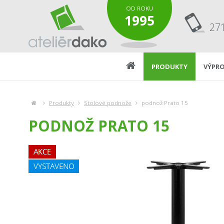
OD ROKU
1995
27
PRODUKTY
VÝPRO
Produkty
Stolové podnože
podnož Prato 15
PODNOŽ PRATO 15