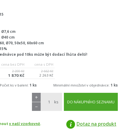
15
 Ø7,6 cm
ý Ø40 cm
60, Ø70, 50x50, 60x60 cm
 15%
jednávce pod 10ks může být dodací lhůta delší!
cena bez DPH
cena s DPH
2 200 Kč
2 662 Kč
1 870 Kč
2 263 Kč
Počet ks v balení:
1 ks
Minimální množství v objednávce:
1 ks
+
ks
DO NÁKUPNÍHO SEZNAMU
−
Dotaz na produkt
dnout
v naší vzorkovně
.