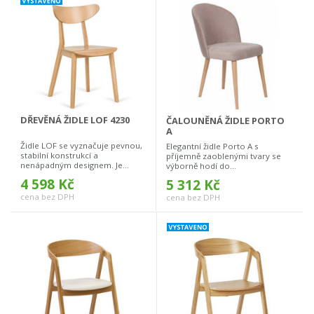
DŘEVĚNÁ ŽIDLE LOF 4230
ČALOUNĚNÁ ŽIDLE PORTO
A
Židle LOF se vyznačuje pevnou,
Elegantní židle Porto A s
stabilní konstrukcí a
příjemně zaoblenými tvary se
nenápadným designem. Je...
výborně hodí do...
4 598 Kč
5 312 Kč
cena bez DPH
cena bez DPH