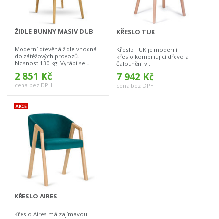
ŽIDLE BUNNY MASIV DUB
KŘESLO TUK
Moderní dřevěná židle vhodná
Křeslo TUK je moderní
do zátěžových provozů.
křeslo kombinující dřevo a
Nosnost 130 kg. Vyrábí se...
čalounění v...
2 851 Kč
7 942 Kč
cena bez DPH
cena bez DPH
KŘESLO AIRES
Křeslo Aires má zajímavou