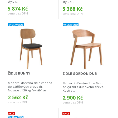
stylu s...
stylu s...
5 874 Kč
5 368 Kč
cena bez DPH
cena bez DPH
ŽIDLE BUNNY
ŽIDLE GORDON DUB
Moderní dřevěná židle vhodná
Moderní dřevěná židle Gordon
do zátěžových provozů.
se vyrábí z dubového dřeva.
Nosnost 130 kg. Vyrábí se...
Kostra...
2 562 Kč
2 900 Kč
cena bez DPH
cena bez DPH