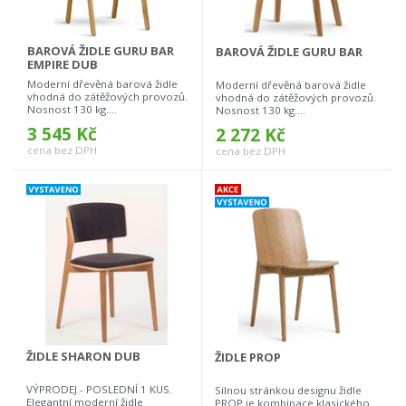
BAROVÁ ŽIDLE GURU BAR
BAROVÁ ŽIDLE GURU BAR
EMPIRE DUB
Moderní dřevěná barová židle
Moderní dřevěná barová židle
vhodná do zátěžových provozů.
vhodná do zátěžových provozů.
Nosnost 130 kg....
Nosnost 130 kg....
3 545 Kč
2 272 Kč
cena bez DPH
cena bez DPH
ŽIDLE SHARON DUB
ŽIDLE PROP
VÝPRODEJ - POSLEDNÍ 1 KUS.
Silnou stránkou designu židle
Elegantní moderní židle
PROP je kombinace klasického