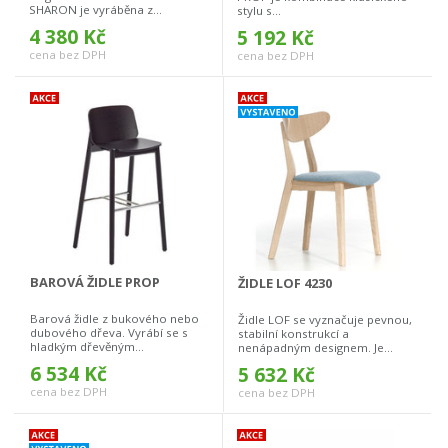
SHARON je vyráběna z...
stylu s...
4 380 Kč
5 192 Kč
cena bez DPH
cena bez DPH
BAROVÁ ŽIDLE PROP
ŽIDLE LOF 4230
Barová židle z bukového nebo
Židle LOF se vyznačuje pevnou,
dubového dřeva. Vyrábí se s
stabilní konstrukcí a
hladkým dřevěným...
nenápadným designem. Je...
6 534 Kč
5 632 Kč
cena bez DPH
cena bez DPH