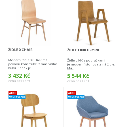
ŽIDLE XCHAIR
ŽIDLE LINK B-2120
Moderní židle XCHAIR má
Židle LINK s područkami
pevnou konstrukci z masivního
je moderní stohovatelná židle.
buku. Sedák je...
Má...
3 432 Kč
5 544 Kč
cena bez DPH
cena bez DPH