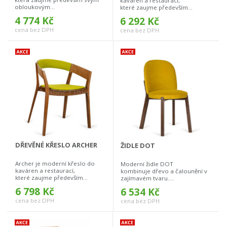
kaváren a restaurací,
obloukovým...
které zaujme především...
4 774 Kč
6 292 Kč
cena bez DPH
cena bez DPH
DŘEVĚNÉ KŘESLO ARCHER
ŽIDLE DOT
Archer je moderní křeslo do
Moderní židle DOT
kaváren a restaurací,
kombinuje dřevo a čalounění v
které zaujme především...
zajímavém tvaru....
6 798 Kč
6 534 Kč
cena bez DPH
cena bez DPH