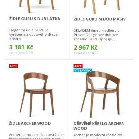
ŽIDLE GURU S DUB LÁTKA
ŽIDLE GURU M DUB MASIV
Elegantní židle GURU je
SKLADEM ihned k odběru v
vyrábena z dubového dřeva.
Praze! Designové dubové
Kostra...
křesílko GURU spojuje...
3 181 Kč
2 967 Kč
cena bez DPH
cena bez DPH
ŽIDLE ARCHER WOOD
DŘEVĚNÉ KŘESLO ARCHER
WOOD
Archer je moderní buková židle,
Archer je moderní křeslo do
která zaujme především svým