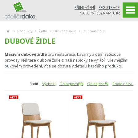
PŘIHLÁŠENÍ
REGISTRACE
NÁKUPNÍ SEZNAM
0 Kč
Produkty
Židle
Dřevěné židle
Dubové židle
DUBOVÉ ŽIDLE
Masivní dubové židle
pro restaurace, kavárny a další zátěžové
provozy. Některé dubové židle z naší nabídky se vyrábí i v levnějším
bukovém provedení, více se dozvíte v detailu každého produktu.
Řadit
Výchozí
Od nejlevnější
Od nejdražší
Podle názvu