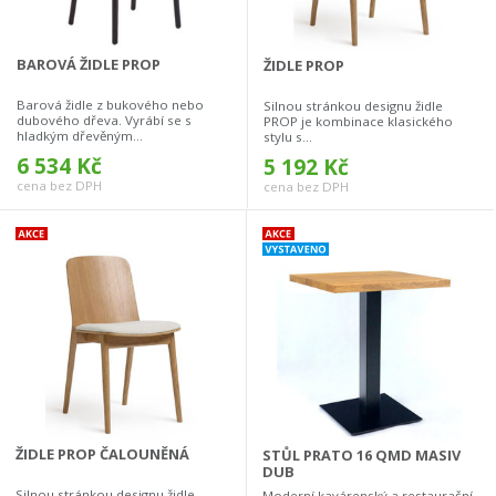
BAROVÁ ŽIDLE PROP
ŽIDLE PROP
Barová židle z bukového nebo
Silnou stránkou designu židle
dubového dřeva. Vyrábí se s
PROP je kombinace klasického
hladkým dřevěným...
stylu s...
6 534 Kč
5 192 Kč
cena bez DPH
cena bez DPH
ŽIDLE PROP ČALOUNĚNÁ
STŮL PRATO 16 QMD MASIV
DUB
Silnou stránkou designu židle
Moderní kavárenský a restaurační