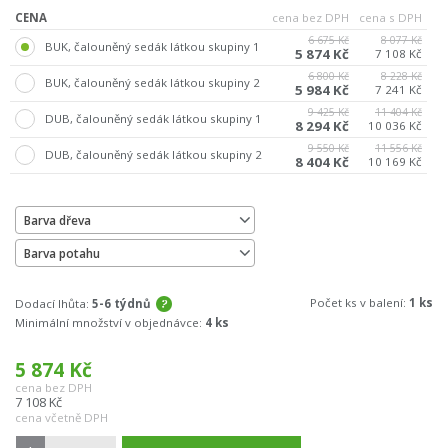
CENA
cena bez DPH
cena s DPH
6 675 Kč
8 077 Kč
BUK, čalouněný sedák látkou skupiny 1
5 874 Kč
7 108 Kč
6 800 Kč
8 228 Kč
BUK, čalouněný sedák látkou skupiny 2
5 984 Kč
7 241 Kč
9 425 Kč
11 404 Kč
DUB, čalouněný sedák látkou skupiny 1
8 294 Kč
10 036 Kč
9 550 Kč
11 556 Kč
DUB, čalouněný sedák látkou skupiny 2
8 404 Kč
10 169 Kč
Barva dřeva
Barva potahu
Počet ks v balení:
1 ks
Dodací lhůta:
5-6 týdnů
Minimální množství v objednávce:
4 ks
5 874
Kč
cena bez DPH
7 108
Kč
cena včetně DPH