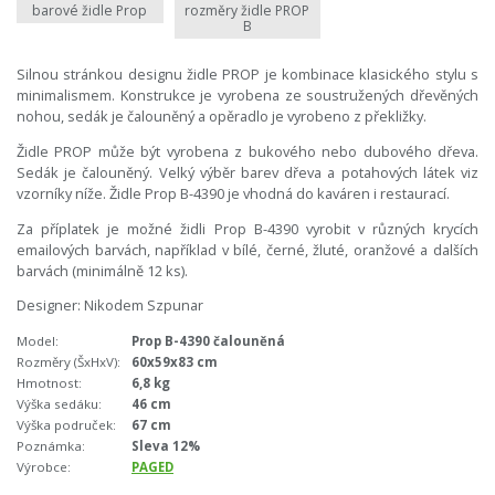
barové židle Prop
rozměry židle PROP
B
Silnou stránkou designu židle PROP je kombinace klasického stylu s
minimalismem. Konstrukce je vyrobena ze soustružených dřevěných
nohou, sedák je čalouněný a opěradlo je vyrobeno z překližky.
Židle PROP může být vyrobena z bukového nebo dubového dřeva.
Sedák je čalouněný. Velký výběr barev dřeva a potahových látek viz
vzorníky níže. Židle Prop B-4390 je vhodná do kaváren i restaurací.
Za příplatek je možné židli Prop B-4390 vyrobit v různých krycích
emailových barvách, například v bílé, černé, žluté, oranžové a dalších
barvách (minimálně 12 ks).
Designer: Nikodem Szpunar
Model:
Prop B-4390 čalouněná
Rozměry (ŠxHxV):
60x59x83 cm
Hmotnost:
6,8 kg
Výška sedáku:
46 cm
Výška područek:
67 cm
Poznámka:
Sleva 12%
Výrobce:
PAGED