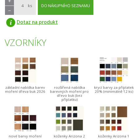
+
ks
DO NÁKUPNÍHO SEZNAMU
−
Dotaz na produkt
VZORNÍKY
základní nabídka barev
rozšířená nabídka
krycí barvy za příplatek
moření dřeva buk 2026
barevných moření pro
20% (minimálně 12 ks)
dřevo buk (bez
příplatku)
nové barvy moření
koženky Arizona 2
koženky Arizona 1