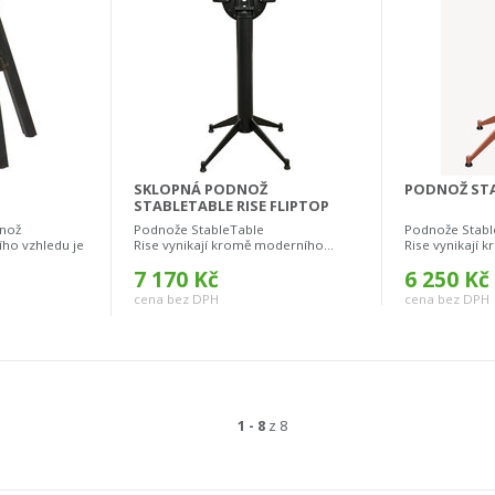
SKLOPNÁ PODNOŽ
PODNOŽ STA
STABLETABLE RISE FLIPTOP
dnož
Podnože StableTable
Podnože Stabl
ho vzhledu je
Rise vynikají kromě moderního...
Rise vynikají 
7 170 Kč
6 250 Kč
cena bez DPH
cena bez DPH
1 - 8
z 8