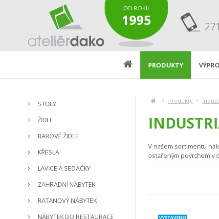
OD ROKU
1995
27
PRODUKTY
VÝPRO
Produkty
Indust
STOLY
INDUSTRI
ŽIDLE
BAROVÉ ŽIDLE
V našem sortimentu nalez
KŘESLA
ostařeným povrchem v d
LAVICE A SEDAČKY
ZAHRADNÍ NÁBYTEK
RATANOVÝ NÁBYTEK
NÁBYTEK DO RESTAURACE