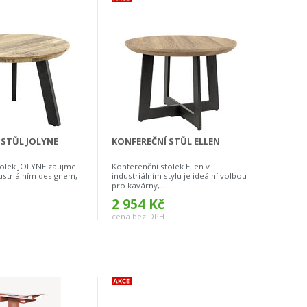
 STŮL JOLYNE
KONFEREČNÍ STŮL ELLEN
tolek JOLYNE zaujme
Konferenční stolek Ellen v
striálním designem,
industriálním stylu je ideální volbou
pro kavárny,...
2 954 Kč
cena bez DPH