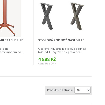
BLETABLE RISE
STOLOVÁ PODNOŽ NASHVILLE
eTable
Ocelová industriální stolová podnož
kromě moderního...
NASHVILLE. Vyráví se v provedení...
4 888 Kč
cena bez DPH
Produktů na stránku
40