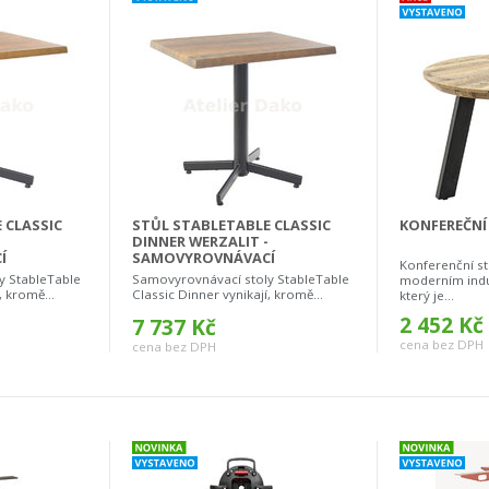
 CLASSIC
STŮL STABLETABLE CLASSIC
KONFEREČNÍ
DINNER WERZALIT -
Í
SAMOVYROVNÁVACÍ
Konferenční s
y StableTable
Samovyrovnávací stoly StableTable
moderním indu
, kromě...
Classic Dinner vynikají, kromě...
který je...
2 452 Kč
7 737 Kč
cena bez DPH
cena bez DPH