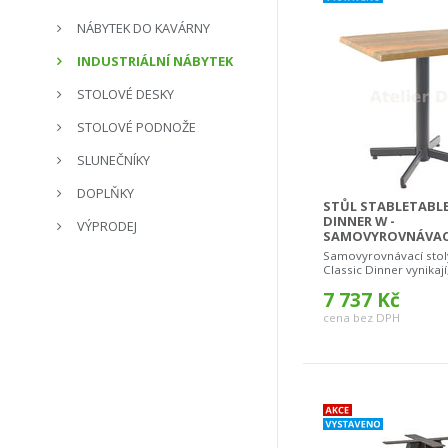
NÁBYTEK DO KAVÁRNY
INDUSTRIÁLNÍ NÁBYTEK
STOLOVÉ DESKY
STOLOVÉ PODNOŽE
SLUNEČNÍKY
DOPLŇKY
STŮL STABLETABLE
DINNER W -
VÝPRODEJ
SAMOVYROVNÁVAC
Samovyrovnávací stol
Classic Dinner vynikají
7 737 Kč
cena bez DPH