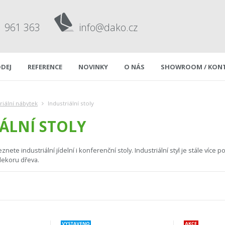
1 961 363
info@dako.cz
DEJ
REFERENCE
NOVINKY
O NÁS
SHOWROOM / KON
riální nábytek
Industriální stoly
ÁLNÍ STOLY
nete industriální jídelní i konferenční stoly. Industriální styl je stále víc
ekoru dřeva.