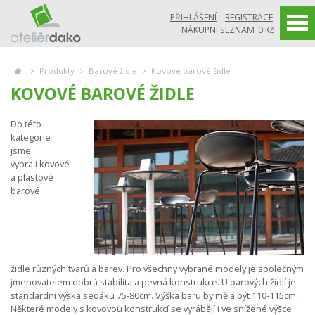
PŘIHLÁŠENÍ
REGISTRACE
NÁKUPNÍ SEZNAM
0 Kč
Produkty
Barové židle
Kovové barové židle
KOVOVÉ BAROVÉ ŽIDLE
Do této
kategorie
jsme
vybrali kovové
a plastové
barové
židle různých tvarů a barev. Pro všechny vybrané modely je společným
jmenovatelem dobrá stabilita a pevná konstrukce. U barových židlí je
standardní výška sedáku 75-80cm. Výška baru by měla být 110-115cm.
Některé modely s kovovou konstrukcí se vyrábějí i ve snížené výšce