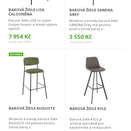
BAROVÁ ŽIDLE LISA
BAROVÁ ŽIDLE SANDRA
ČALOUNĚNÁ
GREY
Barové židle LISA se svými
Moderní a trendy barová židle
čistými liniemi a letním stylem
SANDRA Grey má pevnou
vytvoří...
kostru černé barvy z...
7 954 Kč
3 550 Kč
cena bez DPH
cena bez DPH
BAROVÁ ŽIDLE AUGUSTE
BAROVÁ ŽIDLE KYLE
Moderní a trendy barová židle
Barová židle KYLE je
AUGUSTE má pevnou kostru
určena speciálně pro
černé barvy z...
kavárenské a restaurační...