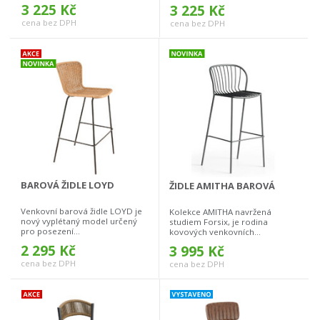
3 225 Kč
3 225 Kč
cena bez DPH
cena bez DPH
BAROVÁ ŽIDLE LOYD
ŽIDLE AMITHA BAROVÁ
Venkovní barová židle LOYD je
Kolekce AMITHA navržená
nový vyplétaný model určený
studiem Forsix, je rodina
pro posezení...
kovových venkovních...
2 295 Kč
3 995 Kč
cena bez DPH
cena bez DPH