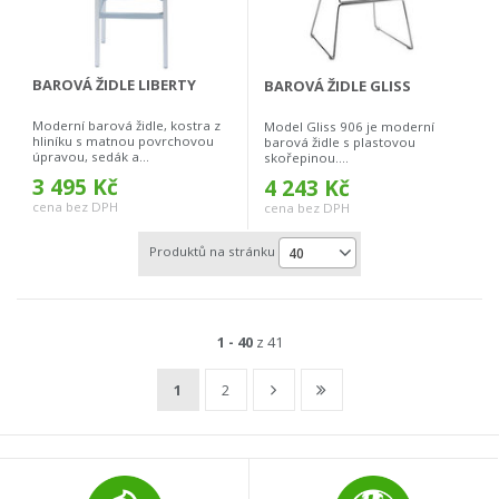
BAROVÁ ŽIDLE LIBERTY
BAROVÁ ŽIDLE GLISS
Moderní barová židle, kostra z
Model Gliss 906 je moderní
hliníku s matnou povrchovou
barová židle s plastovou
úpravou, sedák a...
skořepinou....
3 495 Kč
4 243 Kč
cena bez DPH
cena bez DPH
Produktů na stránku
40
1 - 40
z 41
1
2