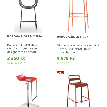
BAROVÁ ŽIDLE MOEMA
BAROVÁ ŽIDLE TRICK
Barová židle MOEMA se
Minimalistické pojetí a radostné
vzdušným dynamickým
křivky charakterizují nový
designem má pevnou...
model barové židle...
3 350 Kč
3 575 Kč
cena bez DPH
cena bez DPH