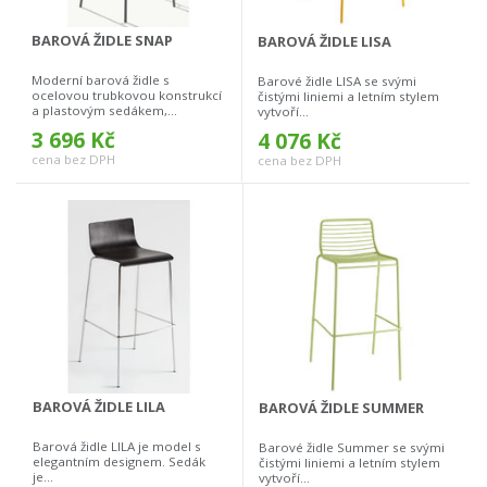
BAROVÁ ŽIDLE SNAP
BAROVÁ ŽIDLE LISA
Moderní barová židle s
Barové židle LISA se svými
ocelovou trubkovou konstrukcí
čistými liniemi a letním stylem
a plastovým sedákem,...
vytvoří...
3 696 Kč
4 076 Kč
cena bez DPH
cena bez DPH
BAROVÁ ŽIDLE LILA
BAROVÁ ŽIDLE SUMMER
Barová židle LILA je model s
Barové židle Summer se svými
elegantním designem. Sedák
čistými liniemi a letním stylem
je...
vytvoří...