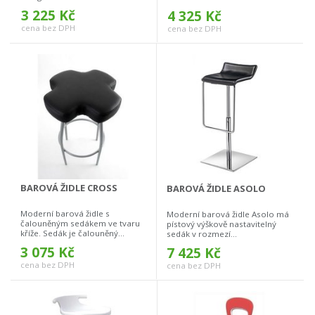
3 225 Kč
4 325 Kč
cena bez DPH
cena bez DPH
BAROVÁ ŽIDLE CROSS
BAROVÁ ŽIDLE ASOLO
Moderní barová židle s
Moderní barová židle Asolo má
čalouněným sedákem ve tvaru
pístový výškově nastavitelný
kříže. Sedák je čalouněný...
sedák v rozmezí...
3 075 Kč
7 425 Kč
cena bez DPH
cena bez DPH