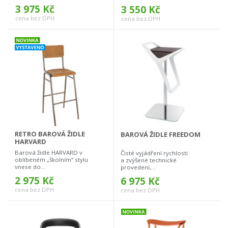
3 975 Kč
3 550 Kč
cena bez DPH
cena bez DPH
RETRO BAROVÁ ŽIDLE
BAROVÁ ŽIDLE FREEDOM
HARVARD
Barová židle HARVARD v
Čisté vyjádření rychlosti
oblíbeném „školním“ stylu
a zvýšené technické
vnese do...
provedení,...
2 975 Kč
6 975 Kč
cena bez DPH
cena bez DPH