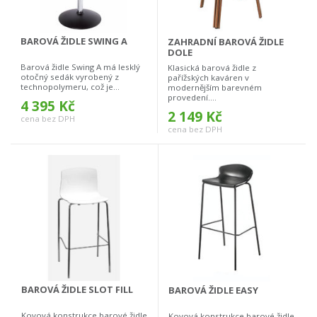
BAROVÁ ŽIDLE SWING A
ZAHRADNÍ BAROVÁ ŽIDLE
DOLE
Barová židle Swing A má lesklý
Klasická barová židle z
otočný sedák vyrobený z
pařížských kaváren v
technopolymeru, což je...
modernějším barevném
provedení....
4 395 Kč
2 149 Kč
cena bez DPH
cena bez DPH
BAROVÁ ŽIDLE SLOT FILL
BAROVÁ ŽIDLE EASY
Kovová konstrukce barové židle
Kovová konstrukce barové židle