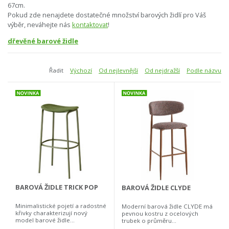
67cm.
Pokud zde nenajdete dostatečné množství barových židlí pro Váš
výběr, neváhejte nás
kontaktovat
!
dřevěné barové židle
Řadit
Výchozí
Od nejlevnější
Od nejdražší
Podle názvu
BAROVÁ ŽIDLE TRICK POP
BAROVÁ ŽIDLE CLYDE
Minimalistické pojetí a radostné
Moderní barová židle CLYDE má
křivky charakterizují nový
pevnou kostru z ocelových
model barové židle...
trubek o průměru...