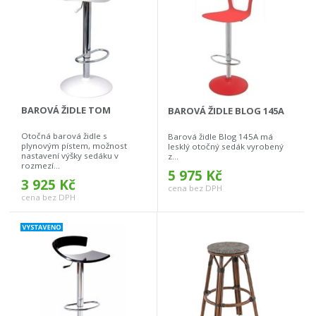
BAROVÁ ŽIDLE TOM
BAROVÁ ŽIDLE BLOG 145A
Otočná barová židle s
Barová židle Blog 145A má
plynovým pístem, možnost
lesklý otočný sedák vyrobený
nastavení výšky sedáku v
z...
rozmezí...
5 975 Kč
3 925 Kč
cena bez DPH
cena bez DPH