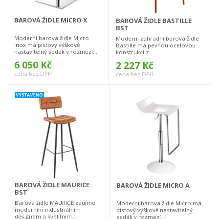
BAROVÁ ŽIDLE MICRO X
BAROVÁ ŽIDLE BASTILLE
BST
Moderní barová židle Micro
Moderní zahradní barová židle
Inox má pístový výškově
Bastille má pevnou ocelovou
nastavitelný sedák v rozmezí...
konstrukci z...
6 050 Kč
2 227 Kč
cena bez DPH
cena bez DPH
BAROVÁ ŽIDLE MAURICE
BAROVÁ ŽIDLE MICRO A
BST
Barová židle MAURICE zaujme
Moderní barová židle Micro má
moderním industriálním
pístový výškově nastavitelný
designem a kvalitním...
sedák v rozmezí...