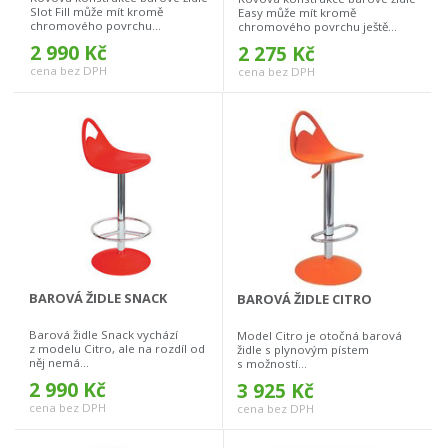
Slot Fill může mít kromě
Easy může mít kromě
chromového povrchu...
chromového povrchu ještě...
2 990 Kč
2 275 Kč
cena bez DPH
cena bez DPH
BAROVÁ ŽIDLE SNACK
BAROVÁ ŽIDLE CITRO
Barová židle Snack vychází
Model Citro je otočná barová
z modelu Citro, ale na rozdíl od
židle s plynovým pístem
něj nemá...
s možností...
2 990 Kč
3 925 Kč
cena bez DPH
cena bez DPH