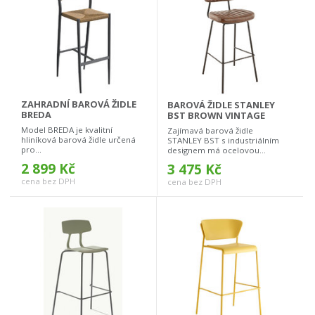
ZAHRADNÍ BAROVÁ ŽIDLE
BAROVÁ ŽIDLE STANLEY
BREDA
BST BROWN VINTAGE
Model BREDA je kvalitní
Zajímavá barová židle
hliníková barová židle určená
STANLEY BST s industriálním
pro...
designem má ocelovou...
2 899 Kč
3 475 Kč
cena bez DPH
cena bez DPH