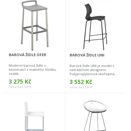
BAROVÁ ŽIDLE OFER
BAROVÁ ŽIDLE UNI
Moderní barová židle s
Barová židle UNI je model s
konstrukcí z matného hliníku,
netradičním designem.
sedák...
Polypropylenová skořepina...
3 275 Kč
3 552 Kč
cena bez DPH
cena bez DPH