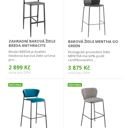
ZAHRADNÍ BAROVÁ ŽIDLE
BAROVÁ ŽIDLE MENTHA GO
BREDA ANTHRACITE
GREEN
Model BREDA je kvalitní
Ekologické provedení židle
hliníková barová židle určená
MENTHA má 60% podíl
pro...
certifikovaného...
2 899 Kč
3 875 Kč
cena bez DPH
cena bez DPH