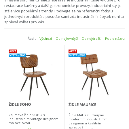
V našem sortimentu naleznete krásné industriální židle vhodné pro
restaurace kavárny a další gastronomické provozy. Industriální styl je
stále více populární a trendy. Podívejte se na referenční fotky u
jednotlivých produktů a posuďte sami zda industriální nábytek není ta
správná volba i pro Vás.
Řadit
Výchozí
Od nejlevnější
Od nejdražší
Podle názvu
ŽIDLE SOHO
ŽIDLE MAURICE
Zajímavá židle SOHO s
Židle MAURICE zaujme
industriálním vintage designem
moderním industriálním
má ocelovou...
designem a kvalitním
zpracováním....