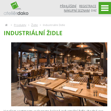
PŘIHLÁŠENÍ
REGISTRACE
NÁKUPNÍ SEZNAM
0 Kč
Produkty
Židle
Industriální židle
INDUSTRIÁLNÍ ŽIDLE