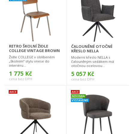
RETRO ŠKOLNÍ ŽIDLE
ČALOUNĚNÉ OTOČNÉ
COLLEGE VINTAGE BROWN
KŘESLO NELLA
Židle COLLEGE v oblíbeném
Moderní křeslo NELLA s
„školním“ stylu vnese do
čalouněným sedákem má
interiéru...
otočnou ocelovou...
1 775 Kč
5 057 Kč
cena bez DPH
cena bez DPH