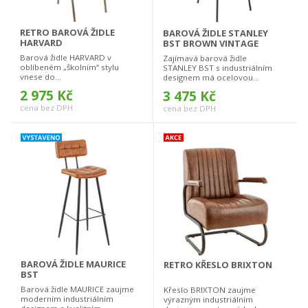
RETRO BAROVÁ ŽIDLE
BAROVÁ ŽIDLE STANLEY
HARVARD
BST BROWN VINTAGE
Barová židle HARVARD v
Zajímavá barová židle
oblíbeném „školním“ stylu
STANLEY BST s industriálním
vnese do...
designem má ocelovou...
2 975 Kč
3 475 Kč
cena bez DPH
cena bez DPH
BAROVÁ ŽIDLE MAURICE
RETRO KŘESLO BRIXTON
BST
Barová židle MAURICE zaujme
Křeslo BRIXTON zaujme
moderním industriálním
výrazným industriálním