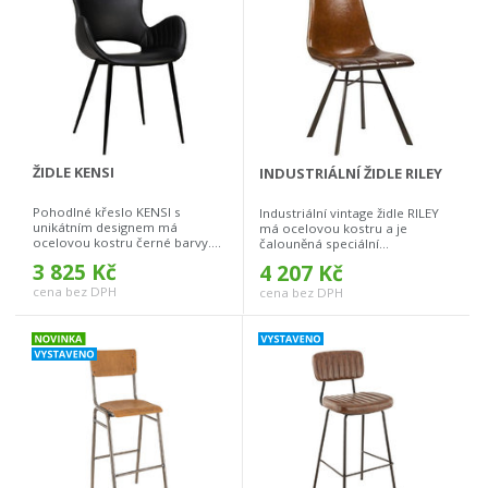
ŽIDLE KENSI
INDUSTRIÁLNÍ ŽIDLE RILEY
Pohodlné křeslo KENSI s
Industriální vintage židle RILEY
unikátním designem má
má ocelovou kostru a je
ocelovou kostru černé barvy....
čalouněná speciální...
3 825 Kč
4 207 Kč
cena bez DPH
cena bez DPH