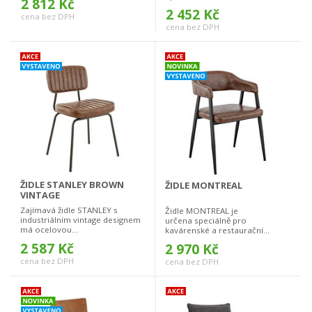
2 812 Kč
2 452 Kč
cena bez DPH
cena bez DPH
ŽIDLE STANLEY BROWN
ŽIDLE MONTREAL
VINTAGE
Zajímavá židle STANLEY s
Židle MONTREAL je
industriálním vintage designem
určena speciálně pro
má ocelovou...
kavárenské a restaurační...
2 587 Kč
2 970 Kč
cena bez DPH
cena bez DPH