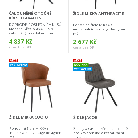
ČALOUNĚNÉ OTOČNÉ
ŽIDLE MIKKA ANTHRACITE
KŘESLO AVALON
DOPRODEJ POSLEDNÍCH KUSŮ!
Pohodlná židle MIKKA s
Moderní křeslo AVALON s
industriálním vintage designem
čalouněným sedákem má...
má...
4 837 Kč
2 677 Kč
cena bez DPH
cena bez DPH
ŽIDLE MIKKA CUOIO
ŽIDLE JACOB
Pohodlná židle MIKKA s
Židle JACOB je určena speciálně
industriálním vintage designem
pro kavárenské a restaurační
má...
provozy....