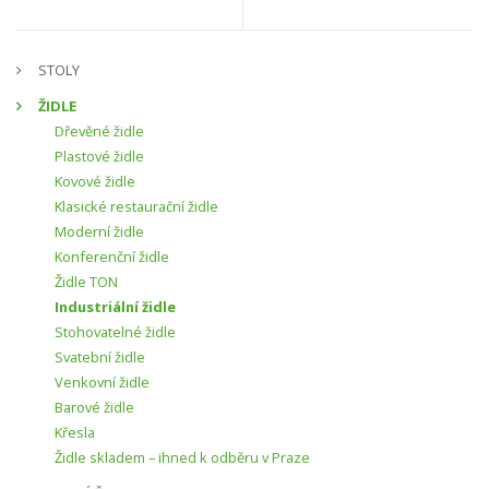
STOLY
ŽIDLE
Dřevěné židle
Plastové židle
Kovové židle
Klasické restaurační židle
Moderní židle
Konferenční židle
Židle TON
Industriální židle
Stohovatelné židle
Svatební židle
Venkovní židle
Barové židle
Křesla
Židle skladem – ihned k odběru v Praze