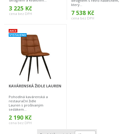
designem a kvalitním...
designem s retro nádechem,
který...
3 225 Kč
7 538 Kč
cena bez DPH
cena bez DPH
KAVÁRENSKÁ ŽIDLE LAUREN
Pohodlná kavárenská a
restaurační židle
Lauren s prošívaným
sedákem...
2 190 Kč
cena bez DPH