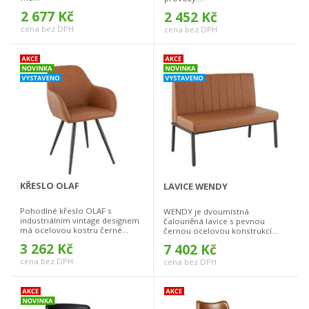
2 677 Kč
2 452 Kč
cena bez DPH
cena bez DPH
KŘESLO OLAF
LAVICE WENDY
Pohodlné křeslo OLAF s
WENDY je dvoumístná
industriálním vintage designem
čalouněná lavice s pevnou
má ocelovou kostru černé...
černou ocelovou konstrukcí...
3 262 Kč
7 402 Kč
cena bez DPH
cena bez DPH