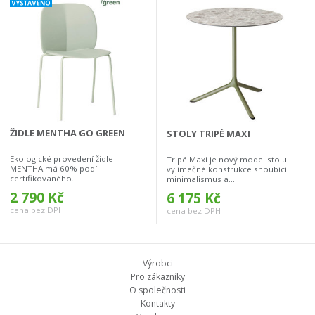
ŽIDLE MENTHA GO GREEN
STOLY TRIPÉ MAXI
Ekologické provedení židle
Tripé Maxi je nový model stolu
MENTHA má 60% podíl
vyjímečné konstrukce snoubící
certifikovaného...
minimalismus a...
2 790 Kč
6 175 Kč
cena bez DPH
cena bez DPH
Výrobci
Pro zákazníky
O společnosti
Kontakty