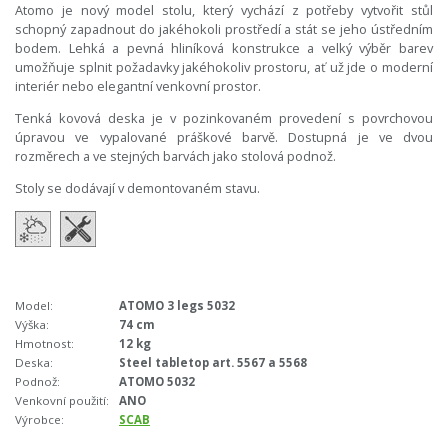
Atomo je nový model stolu, který vychází z potřeby vytvořit stůl
schopný zapadnout do jakéhokoli prostředí a stát se jeho ústředním
bodem. Lehká a pevná hliníková konstrukce a velký výběr barev
umožňuje splnit požadavky jakéhokoliv prostoru, ať už jde o moderní
interiér nebo elegantní venkovní prostor.
Tenká kovová deska je v pozinkovaném provedení s povrchovou
úpravou ve vypalované práškové barvě. Dostupná je ve dvou
rozměrech a ve stejných barvách jako stolová podnož.
Stoly se dodávají v demontovaném stavu.
Model:
ATOMO 3 legs 5032
Výška:
74 cm
Hmotnost:
12 kg
Deska:
Steel tabletop art. 5567 a 5568
Podnož:
ATOMO 5032
Venkovní použití:
ANO
Výrobce:
SCAB