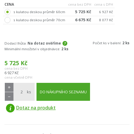
CENA
cena bez DPH
cena s DPH
5 725 Kč
s kulatou deskou průměr 60cm
6 927 Kč
6 675 Kč
s kulatou deskou průměr 70cm
8 077 Kč
Počet ks v balení:
2 ks
Dodací lhůta:
Na dotaz ověříme
Minimální množství v objednávce:
2 ks
5 725
Kč
cena bez DPH
6 927
Kč
cena včetně DPH
+
ks
DO NÁKUPNÍHO SEZNAMU
−
Dotaz na produkt