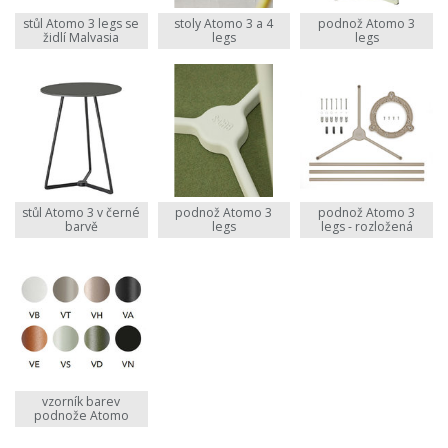
stůl Atomo 3 legs se
stoly Atomo 3 a 4
podnož Atomo 3
židlí Malvasia
legs
legs
stůl Atomo 3 v černé
podnož Atomo 3
podnož Atomo 3
barvě
legs
legs - rozložená
vzorník barev
podnože Atomo