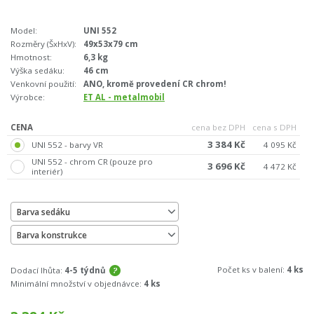
Model:
UNI 552
Rozměry (ŠxHxV):
49x53x79 cm
Hmotnost:
6,3 kg
Výška sedáku:
46 cm
Venkovní použití:
ANO, kromě provedení CR chrom!
Výrobce:
ET AL - metalmobil
CENA
cena bez DPH
cena s DPH
3 384 Kč
UNI 552 - barvy VR
4 095 Kč
UNI 552 - chrom CR (pouze pro
3 696 Kč
4 472 Kč
interiér)
Barva sedáku
Barva konstrukce
Počet ks v balení:
4 ks
Dodací lhůta:
4-5 týdnů
Minimální množství v objednávce:
4 ks