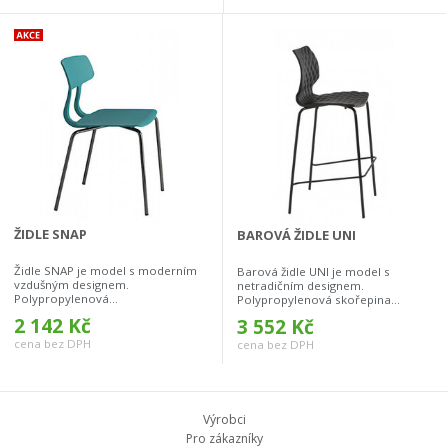
ŽIDLE SNAP
BAROVÁ ŽIDLE UNI
Židle SNAP je model s moderním
Barová židle UNI je model s
vzdušným designem.
netradičním designem.
Polypropylenová...
Polypropylenová skořepina...
2 142 Kč
3 552 Kč
cena bez DPH
cena bez DPH
Výrobci
Pro zákazníky