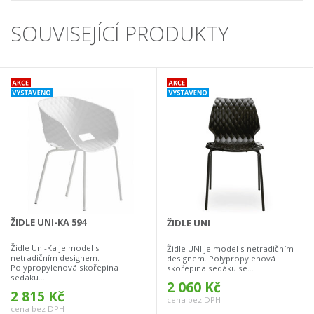
SOUVISEJÍCÍ PRODUKTY
ŽIDLE UNI-KA 594
ŽIDLE UNI
Židle Uni-Ka je model s
Židle UNI je model s netradičním
netradičním designem.
designem. Polypropylenová
Polypropylenová skořepina
skořepina sedáku se...
sedáku...
2 060 Kč
2 815 Kč
cena bez DPH
cena bez DPH