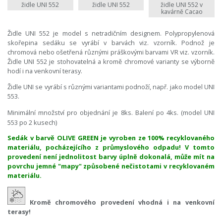
židle UNI 552
židle UNI 552
židle UNI 552 v
kavárně Cacao
Židle UNI 552 je model s netradičním designem. Polypropylenová
skořepina sedáku se vyrábí v barvách viz. vzorník. Podnož je
chromová nebo ošetřená různými práškovými barvami VR viz. vzorník.
Židle UNI 552 je stohovatelná a kromě chromové varianty se výborně
hodí i na venkovní terasy.
Židle UNI se vyrábí s různými variantami podnoží, např. jako model UNI
553.
Minimální množství pro objednání je 8ks. Balení po 4ks. (model UNI
553 po 2 kusech)
Sedák v barvě OLIVE GREEN je vyroben ze 100% recyklovaného
materiálu, pocházejícího z průmyslového odpadu! V tomto
provedení není jednolitost barvy úplně dokonalá, může mít na
povrchu jemné "mapy" způsobené nečistotami v recyklovaném
materiálu.
Kromě chromového provedení vhodná i na venkovní
terasy!