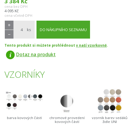
3 384
Kč
cena bez DPH
4 095
Kč
cena včetně DPH
+
ks
DO NÁKUPNÍHO SEZNAMU
−
Tento produkt si můžete prohlédnout
v naší vzorkovně
.
Dotaz na produkt
VZORNÍKY
barva kovových částí
chromové provedení
vzorník barev sedáků
kovových částí
židle UNI