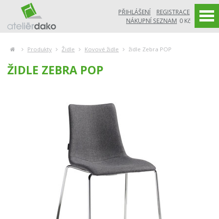
PŘIHLÁŠENÍ
REGISTRACE
NÁKUPNÍ SEZNAM
0 Kč
Produkty
Židle
Kovové židle
židle Zebra POP
ŽIDLE ZEBRA POP