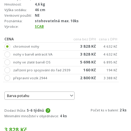
Hmotnost:
4,6 kg
Výška sedáku:
46 cm
Venkovní použití:
NE
Poznámka:
stohovatelná max. 10ks
Výrobce:
SCAB
CENA
cena bez DPH
cena s DPH
3 828 Kč
chromové nohy
4 632 Kč
3 828 Kč
nohy v barvě antracit VA
4 632 Kč
5 698 Kč
nohy ve zlaté barvě OS
6 895 Kč
160 Kč
zařízení pro spojování do řad 2939
194 Kč
2 800 Kč
přepravní vozík 2944
3 388 Kč
Barva potahu
Počet ks v balení:
2 ks
Dodací lhůta:
5-6 týdnů
Minimální množství v objednávce:
4 ks
3 828
Kč