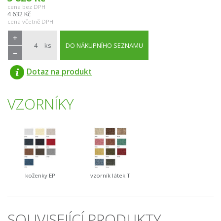
cena bez DPH
4 632
Kč
cena včetně DPH
+
ks
DO NÁKUPNÍHO SEZNAMU
−
Dotaz na produkt
VZORNÍKY
koženky EP
vzorník látek T
SOUVISEJÍCÍ PRODUKTY