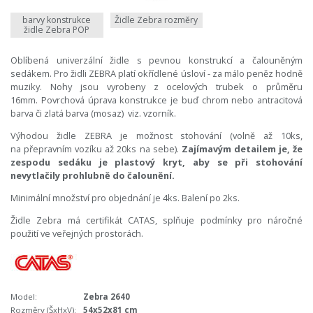
barvy konstrukce
Židle Zebra rozměry
židle Zebra POP
Oblíbená univerzální židle s pevnou konstrukcí a čalouněným
sedákem. Pro židli ZEBRA platí okřídlené úsloví - za málo peněz hodně
muziky. Nohy jsou vyrobeny z ocelových trubek o průměru
16mm. Povrchová úprava konstrukce je buď chrom nebo antracitová
barva či zlatá barva (mosaz) viz. vzorník.
Výhodou židle ZEBRA je možnost stohování (volně až 10ks,
na přepravním vozíku až 20ks na sebe).
Zajímavým detailem je, že
zespodu sedáku je plastový kryt, aby se při stohování
nevytlačily prohlubně do čalounění.
Minimální množství pro objednání je 4ks. Balení po 2ks.
Židle Zebra má certifikát CATAS, splňuje podmínky pro náročné
použití ve veřejných prostorách.
Model:
Zebra 2640
Rozměry (ŠxHxV):
54x52x81 cm