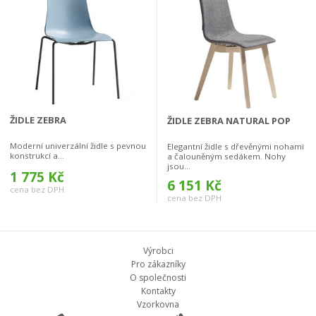
ŽIDLE ZEBRA
ŽIDLE ZEBRA NATURAL POP
Moderní univerzální židle s pevnou
Elegantní židle s dřevěnými nohami
konstrukcí a...
a čalouněným sedákem. Nohy
jsou...
1 775 Kč
6 151 Kč
cena bez DPH
cena bez DPH
Výrobci
Pro zákazníky
O společnosti
Kontakty
Vzorkovna