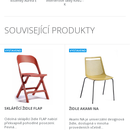
koženky Aurea E
interiérové látky KING -
K
SOUVISEJÍCÍ PRODUKTY
SKLÁPĚCÍ ŽIDLE FLAP
ŽIDLE AKAMI NA
Odolná sklápěcí židle FLAP nabízí
Akami NA je univerzální designová
překvapivě pohodlné posezení.
židle, dostupná v mnoha
Pevná...
provedeních včetně...