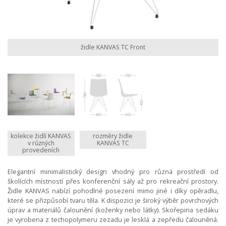
židle KANVAS TC Front
kolekce židlí KANVAS
rozměry židle
v různých
KANVAS TC
provedeních
Elegantní minimalistický design vhodný pro různá prostředí od
školících místností přes konferenční sály až pro rekreační prostory.
Židle KANVAS nabízí pohodlné posezení mimo jiné i díky opěradlu,
které se přizpůsobí tvaru těla. K dispozici je široký výběr povrchových
úprav a materiálů čalounění (koženky nebo látky). Skořepina sedáku
je vyrobena z techopolymeru zezadu je lesklá a zepředu čalouněná.