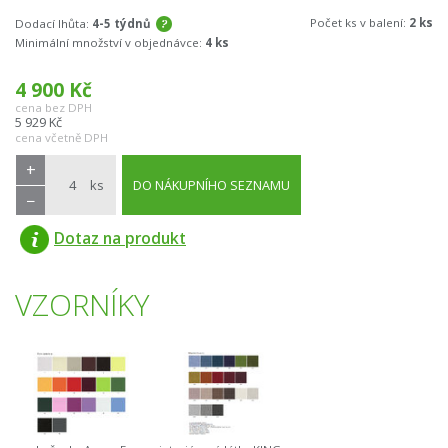
Počet ks v balení:
2 ks
Dodací lhůta:
4-5 týdnů
Minimální množství v objednávce:
4 ks
4 900
Kč
cena bez DPH
5 929
Kč
cena včetně DPH
+
ks
DO NÁKUPNÍHO SEZNAMU
−
Dotaz na produkt
VZORNÍKY