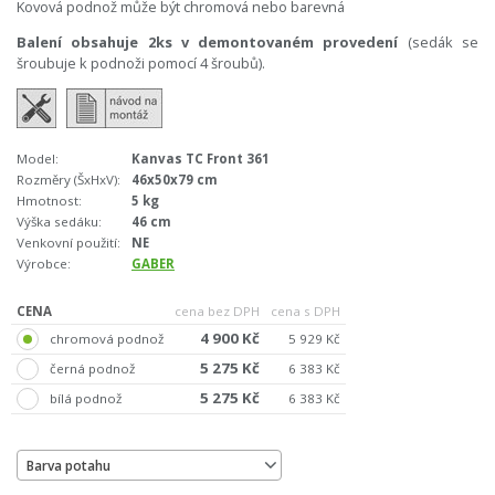
Kovová podnož může být chromová nebo barevná
Balení obsahuje 2ks v demontovaném provedení
(sedák se
šroubuje k podnoži pomocí 4 šroubů).
Model:
Kanvas TC Front 361
Rozměry (ŠxHxV):
46x50x79 cm
Hmotnost:
5 kg
Výška sedáku:
46 cm
Venkovní použití:
NE
Výrobce:
GABER
CENA
cena bez DPH
cena s DPH
4 900 Kč
chromová podnož
5 929 Kč
5 275 Kč
černá podnož
6 383 Kč
5 275 Kč
bílá podnož
6 383 Kč
Barva potahu