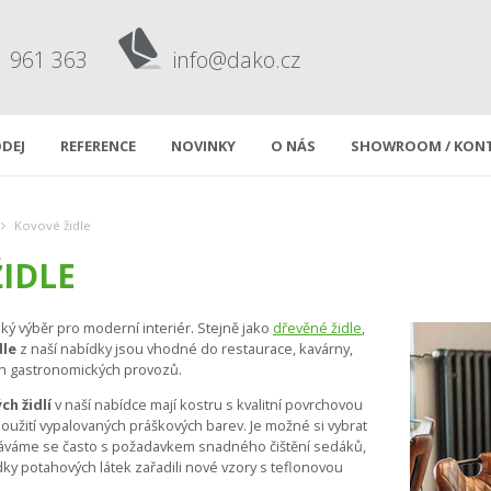
1 961 363
info@dako.cz
DEJ
REFERENCE
NOVINKY
O NÁS
SHOWROOM / KON
Kovové židle
IDLE
ký výběr pro moderní interiér. Stejně jako
dřevěné židle
,
dle
z naší nabídky jsou vhodné do restaurace, kavárny,
ích gastronomických provozů.
ch židlí
v naší nabídce mají kostru s kvalitní povrchovou
užití vypalovaných práškových barev. Je možné si vybrat
káváme se často s požadavkem snadného čištění sedáků,
ky potahových látek zařadili nové vzory s teflonovou