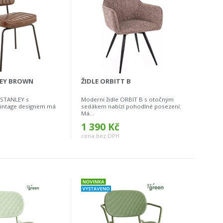
LEY BROWN
ŽIDLE ORBITT B
 STANLEY s
Moderní židle ORBIT B s otočným
 vintage designem má
sedákem nabízí pohodlné posezení.
Má...
1 390 Kč
cena bez DPH