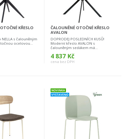
 OTOČNÉ KŘESLO
ČALOUNĚNÉ OTOČNÉ KŘESLO
AVALON
o NELLA s čalouněným
DOPRODEJ POSLEDNÍCH KUSŮ!
očnou ocelovou...
Moderní křeslo AVALON s
čalouněným sedákem má...
4 837 Kč
cena bez DPH