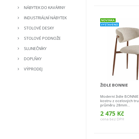
NÁBYTEK DO KAVÁRNY
INDUSTRIÁLNÍ NÁBYTEK
STOLOVÉ DESKY
STOLOVÉ PODNOŽE
SLUNEČNÍKY
DOPLŇKY
VÝPRODEJ
ŽIDLE BONNIE
Moderní židle BONNI
kostru z ocelových tr
průměru 28mm...
2 475 Kč
cena bez DPH