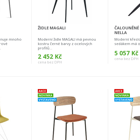
ŽIDLE MAGALI
ČALOUNĚNÉ
NELLA
hrnuje mnoho
Moderní židle MAGALI má pevnou
Moderní křesl
rové
kostru černé barvy z ocelových
sedákem má ot
.
profilů...
5 057 Kč
2 452 Kč
cena bez DPH
cena bez DPH