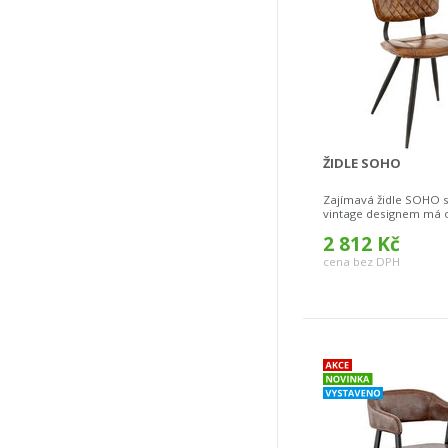
ŽIDLE SOHO
Zajímavá židle SOHO s
vintage designem má o
2 812 Kč
cena bez DPH