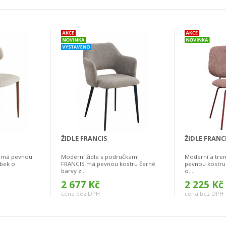
ŽIDLE FRANCIS
ŽIDLE FRANC
E má pevnou
Moderní židle s područkami
Moderní a tre
ubek o
FRANCIS má pevnou kostru černé
pevnou kostru
barvy z...
o...
2 677 Kč
2 225 Kč
cena bez DPH
cena bez DPH