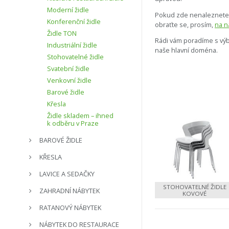
Moderní židle
Pokud zde nenaleznet
Konferenční židle
obraťte se, prosím,
na n
Židle TON
Rádi vám poradíme s vý
Industriální židle
naše hlavní doména.
Stohovatelné židle
Svatební židle
Venkovní židle
Barové židle
Křesla
Židle skladem – ihned
k odběru v Praze
BAROVÉ ŽIDLE
KŘESLA
LAVICE A SEDAČKY
STOHOVATELNÉ ŽIDLE
ZAHRADNÍ NÁBYTEK
KOVOVÉ
RATANOVÝ NÁBYTEK
NÁBYTEK DO RESTAURACE