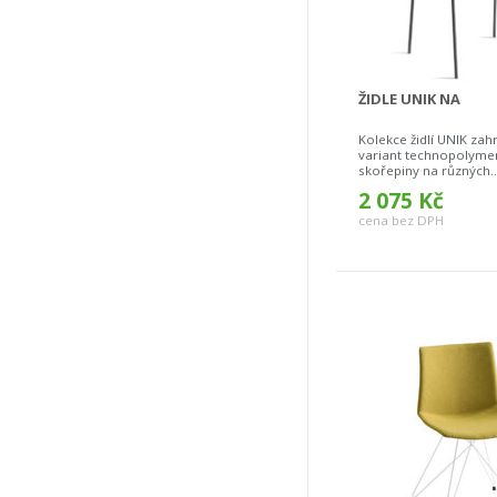
ŽIDLE UNIK NA
Kolekce židlí UNIK za
variant technopolyme
skořepiny na různých..
2 075 Kč
cena bez DPH