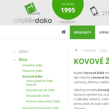
OD ROKU
1995
27
PRODUKTY
VÝPRO
Produkty
Židle
STOLY
KOVOVÉ Ž
ŽIDLE
Dřevěné židle
Plastové židle
Kvalitní
kovové židle
vel
Kovové židle
tak i všechny
kovové ži
Stohovatelné židle
cukrárny, jídelny a dalš
kovové
Všechny modely
kovový
Kovové barové židle
úpravou vyrobenou za po
Industriální židle
z několika odstínů. Set
Kovové čalouněné židle
proto jsme do naší nabíd
Klasické restaurační židle
úpravou.