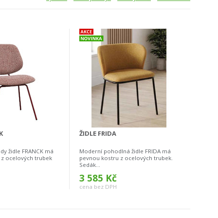
K
ŽIDLE FRIDA
ndy židle FRANCK má
Moderní pohodlná židle FRIDA má
 z ocelových trubek
pevnou kostru z ocelových trubek.
Sedák...
3 585 Kč
cena bez DPH