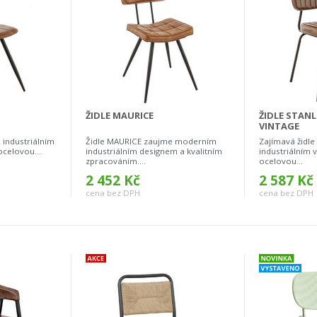
ŽIDLE MAURICE
ŽIDLE STAN
VINTAGE
 industriálním
Židle MAURICE zaujme moderním
Zajímavá židle
celovou...
industriálním designem a kvalitním
industriálním
zpracováním....
ocelovou...
2 452 Kč
2 587 Kč
cena bez DPH
cena bez DPH