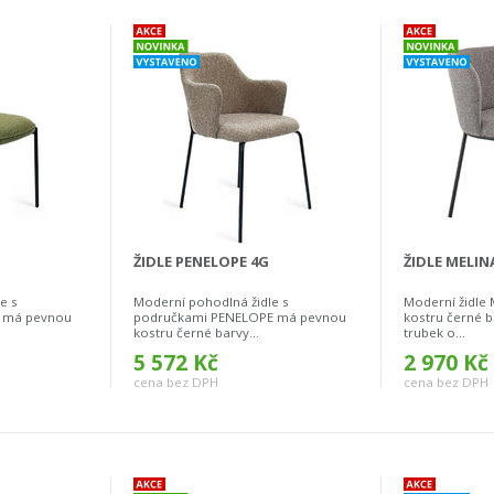
ŽIDLE PENELOPE 4G
ŽIDLE MELIN
e s
Moderní pohodlná židle s
Moderní židle
A má pevnou
područkami PENELOPE má pevnou
kostru černé b
kostru černé barvy...
trubek o...
5 572 Kč
2 970 Kč
cena bez DPH
cena bez DPH