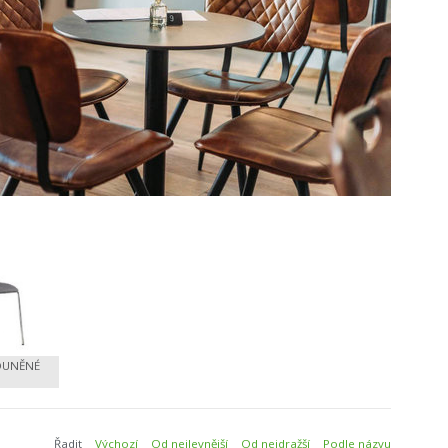
OUNĚNÉ
Řadit
Výchozí
Od nejlevnější
Od nejdražší
Podle názvu