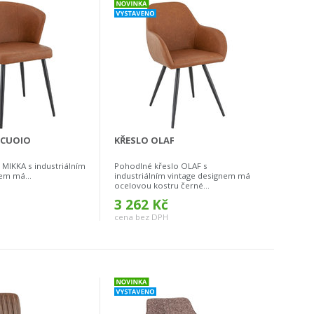
 CUOIO
KŘESLO OLAF
 MIKKA s industriálním
Pohodlné křeslo OLAF s
em má...
industriálním vintage designem má
ocelovou kostru černé...
3 262 Kč
cena bez DPH