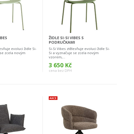
IBES
ŽIDLE SI-SI VIBES S
PODRUČKAMI
esňuje evoluci židle Si-
Si-Si Vibes ztělesňuje evoluci židle Si-
 se zcela novým
Si a vyznačuje se zcela novým
vzorem,...
3 650 Kč
cena bez DPH