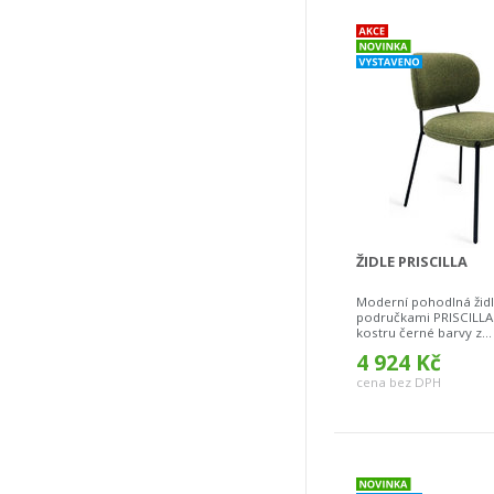
ŽIDLE PRISCILLA
Moderní pohodlná židl
područkami PRISCILL
kostru černé barvy z...
4 924 Kč
cena bez DPH