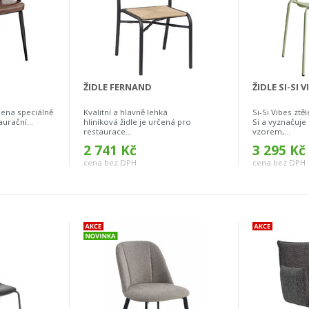
ŽIDLE FERNAND
ŽIDLE SI-SI V
ena speciálně
Kvalitní a hlavně lehká
Si-Si Vibes ztěl
urační...
hliníková židle je určená pro
Si a vyznačuje
restaurace...
vzorem,...
2 741 Kč
3 295 Kč
cena bez DPH
cena bez DPH