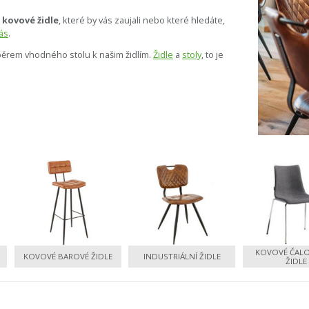
e
kovové židle
, které by vás zaujali nebo které hledáte,
ás
.
běrem vhodného stolu k našim židlím.
Židle
a
stoly
, to je
KOVOVÉ ČAL
KOVOVÉ BAROVÉ ŽIDLE
INDUSTRIÁLNÍ ŽIDLE
ŽIDLE