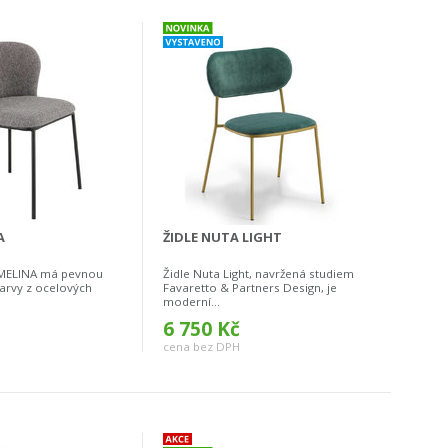
A
ŽIDLE NUTA LIGHT
 MELINA má pevnou
Židle Nuta Light, navržená studiem
arvy z ocelových
Favaretto & Partners Design, je
moderní...
6 750 Kč
cena bez DPH