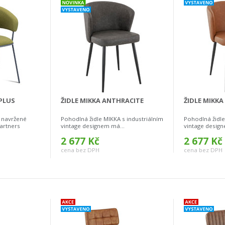
 PLUS
ŽIDLE MIKKA ANTHRACITE
ŽIDLE MIKKA
, navržené
Pohodlná židle MIKKA s industriálním
Pohodlná židle
artners
vintage designem má...
vintage design
2 677 Kč
2 677 Kč
cena bez DPH
cena bez DPH