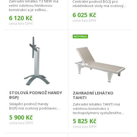
Zahradní lehátko T3 NEW má
Centrální podnož BG2J pro
velmi odolnou hliníkovou
obdélníkové stoly má ocelový...
konstrukci a je svělou...
6 025 Kč
6 120 Kč
cena bez DPH
cena bez DPH
STOLOVÁ PODNOŽ HANDY
ZAHRADNÍ LEHÁTKO
BGPJ
TAHITI
Sklápěcí podnož Handy
Zahradní lehátko TAHITI má
BGPJ má ocelový podstavec...
odolnou konstrukci z
techopolymeru vyztuženého...
5 900 Kč
5 825 Kč
cena bez DPH
cena bez DPH