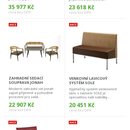
35 977 Kč
23 618 Kč
cena bez DPH
cena bez DPH
ZAHRADNÍ SEDACÍ
VENKOVNÍ LAVICOVÝ
SOUPRAVA JONAH
SYSTÉM SOLE
Moderní zahradní set Jonah
Vyjímečný systém venkovních
zajistí příjemné a pohodlné
lavic s názvem SOLE je
posezení pro vaše...
specialitou naší nabídky....
22 907 Kč
20 451 Kč
cena bez DPH
cena bez DPH