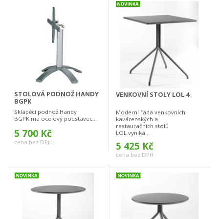
STOLOVÁ PODNOŽ HANDY
VENKOVNÍ STOLY LOL 4
BGPK
Sklápěcí podnož Handy
Moderní řada venkovních
BGPK má ocelový podstavec...
kavárenských a
restauračních stolů
5 700 Kč
LOL vyniká...
cena bez DPH
5 425 Kč
cena bez DPH