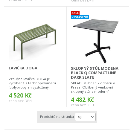
cena bez DPH
LAVIČKA DOGA
SKLOPNÝ STŮL MODENA
BLACK Q COMPACTLINE
DARK SLATE
Vzdušná lavička DOGA je
vyrobená z technopolymeru
SKLADEM ihned k odběru v
(polypropylen vyztužený...
Praze! Oblíbený venkovní
sklopný stůl s moderní...
4 520 Kč
4 482 Kč
cena bez DPH
cena bez DPH
Produktů na stránku
40