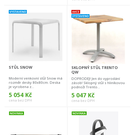
STŮL SNOW
SKLOPNÝ STŮL TRENTO
QW
Moderní venkovní stůl Snow má
DOPRODEJ! Jen do vyprodání
rozměr desky 80x80cm. Deska
zásob! Sklopný stůl s hliníkovou
je vyrobena z...
podnoží Trento...
5 054 Kč
5 047 Kč
cena bez DPH
cena bez DPH