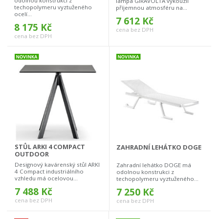
odolnou konstrukci z
lampa GIRAVOLTA vykouzlí
techopolymeru vyztuženého
příjemnou atmosféru na...
ocelí...
7 612 Kč
8 175 Kč
cena bez DPH
cena bez DPH
STŮL ARKI 4 COMPACT
ZAHRADNÍ LEHÁTKO DOGE
OUTDOOR
Designový kavárenský stůl ARKI
Zahradní lehátko DOGE má
4 Compact industriálního
odolnou konstrukci z
vzhledu má ocelovou...
techopolymeru vyztuženého...
7 488 Kč
7 250 Kč
cena bez DPH
cena bez DPH