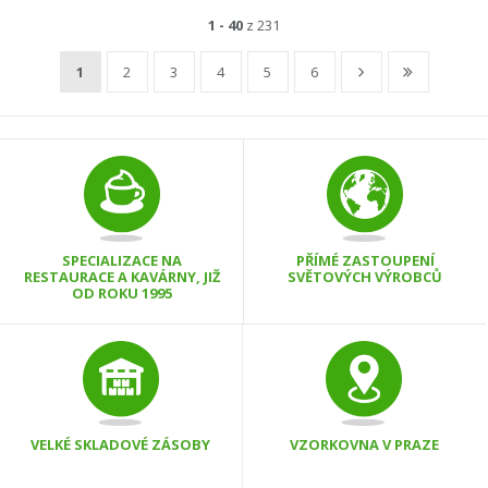
1 - 40
z 231
1
2
3
4
5
6
SPECIALIZACE NA
PŘÍMÉ ZASTOUPENÍ
RESTAURACE A KAVÁRNY, JIŽ
SVĚTOVÝCH VÝROBCŮ
OD ROKU 1995
VELKÉ SKLADOVÉ ZÁSOBY
VZORKOVNA V PRAZE