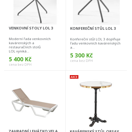
VENKOVNÍ STOLY LOL 3
KONFEREČNÍ STŮL LOL 3
Moderní řada venkovních
Konfereční stůl LOL 3 doplňuje
kavárenských a
řadu venkovních kavárenských
restauračních stolů
a...
LOL vyniká...
5 300 Kč
5 400 Kč
cena bez DPH
cena bez DPH
ZAHRADNÍ LEHÁTKO VELA
KAVÁRENSKÝ STŮL ORSAY