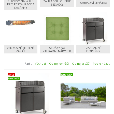
KOVOVÝ NÁBYTEK
ZAHRADNÍ LOUNGE
ZAHRADNÍ LEHÁTKA
PRO RESTAURACE A
SEDAČKY
KAVÁRNY
VENKOVNÍ TEPELNÉ
SEDÁKY NA
ZAHRADNÍ
ZÁŘIČE
ZAHRADNÍ NÁBYTEK
DOPLŇKY
Řadit
Výchozí
Od nejlevnější
Od nejdražší
Podle názvu