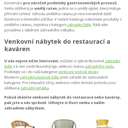
konstrukci
pro náročné podmínky gastronomických provozů
.
Velmi oblíbený je
umělý ratan
, jedná se o umělý výplet, který imituje
přírodní vzhled. Výhoda umělého ratanu je nesrovnatelně delší
životnost a minimální údržba. V našem katalogu naleznete produkty z
umělého ratanu, zejména v kategorii
zahradní židle
. Rádi vám
poradíme s výběrem zahradního nábytku.
Venkovní nábytek do restaurací a
kaváren
U nás nejste ničím limitováni
, můžete si vybrat libovolné
zahradní
židle
a k nim zvolit libovolný typ, velikost i barvu
zahradního stolu
.
Podívejte se i do naší kategorie
venkovní stolové desky
.
Moderní
zahradní plastové židle
jsme zařadili do samostatné
kategorie. Pro relaxační zóny, welness nebo domácí pohodu jsou
oblíbená
zahradní lehátka
.
Pokud sháníte venkovní nábytek do restaurace nebo kavárny,
pak jste u nás správně. Užívejte si život venku s naším
zahradním nábytkem.