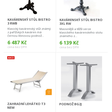
KAVÁRENSKÝ STŮL BISTRO
KAVÁRENSKÝ STŮL BISTRO
3 RWB
3XL RW
Klasický kavárenský stůl známý
Masivnější a těžší verze
z pařížských kaváren má
klasického kavárenského stolu
černou litinovou podnož...
známého z...
6 487 Kč
6 139 Kč
cena bez DPH
cena bez DPH
ZAHRADNÍ LEHÁTKO T3
PODNOŽ BG2J
NEW