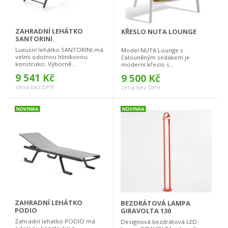
ZAHRADNÍ LEHÁTKO
KŘESLO NUTA LOUNGE
SANTORINI
Luxusní lehátko SANTORINI má
Model NUTA Lounge s
velmi odolnou hliníkovou
čalouněným sedákem je
konstrukci. Výborně...
moderní křeslo s...
9 541 Kč
9 500 Kč
cena bez DPH
cena bez DPH
ZAHRADNÍ LEHÁTKO
BEZDRÁTOVÁ LAMPA
PODIO
GIRAVOLTA 130
Zahradní lehátko PODIO má
Designová bezdrátová LED