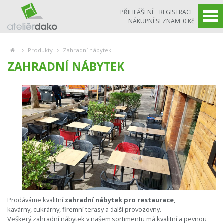
PŘIHLÁŠENÍ
REGISTRACE
NÁKUPNÍ SEZNAM
0 Kč
Produkty
Zahradní nábytek
ZAHRADNÍ NÁBYTEK
Prodáváme kvalitní
zahradní nábytek
pro
restaurace
,
kavárny, cukrárny, firemní terasy a další provozovny.
Veškerý zahradní nábytek v našem sortimentu má kvalitní a pevnou