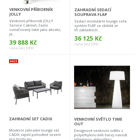
VENKOVNÍ PŘÍBORNÍK
ZAHRADNÍ SEDACÍ
JOLLY
SOUPRAVA FLAP
Venkovní příborník JOLLY
Sedací modulární lounge sofa
Service Cabinet, často
systém FLAP se skládá ze
označovaný také jako absatz,
tří základních...
je...
36 125 Kč
39 888 Kč
cena bez DPH
cena bez DPH
ZAHRADNÍ SET CADIX
VENKOVNÍ SVĚTLO TIME
OUT
Moderní zahradní lounge set
Designové venkovní světlo z
CADIX zajistí pohodlné sezení
polyethylenu bílé barvy navodí
pro hosty po...
příjemnou atmosféru...