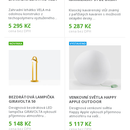
Zahradní lehátko VELA má
Klasický kavárenský stůl známý
odolnou konstrukci z
z pařížských kaváren s možností
techopolymeru vyztuženého...
sklápění desky....
5 295 Kč
5 287 Kč
cena bez DPH
cena bez DPH
BEZDRÁTOVÁ LAMPIČKA
VENKOVNÍ SVĚTLA HAPPY
GIRAVOLTA 50
APPLE OUTDOOR
Designová bezdrátová LED
Designová venkovní světla
lampička GIRAVOLTA vykouzlí
Happy Apple vykouzlí příjemnou
příjemnou atmosféru...
atmosféru na vaší...
5 148 Kč
5 117 Kč
cena bez DPH
cena bez DPH