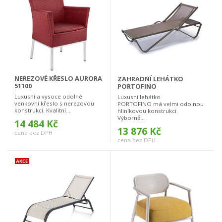
NEREZOVÉ KŘESLO AURORA
ZAHRADNÍ LEHÁTKO
51100
PORTOFINO
Luxusní a vysoce odolné
Luxusní lehátko
venkovní křeslo s nerezovou
PORTOFINO má velmi odolnou
konstrukcí. Kvalitní...
hliníkovou konstrukci.
Výborně...
14 484 Kč
13 876 Kč
cena bez DPH
cena bez DPH