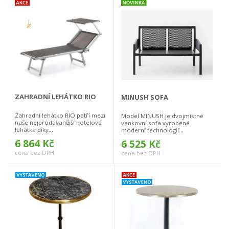
ZAHRADNÍ LEHÁTKO RIO
MINUSH SOFA
Zahradní lehátko RIO patří mezi
Model MINUSH je dvojmístné
naše nejprodávanější hotelová
venkovní sofa vyrobené
lehátka díky...
moderní technologií...
6 864 Kč
6 525 Kč
cena bez DPH
cena bez DPH