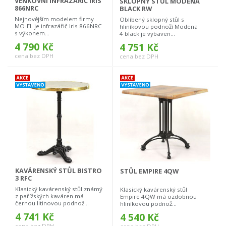
VENKOVNÍ INFRAZÁŘIČ IRIS
SKLOPNÝ STŮL MODENA
866NRC
BLACK RW
Nejnovějším modelem firmy
Oblíbený sklopný stůl s
MO-EL je infrazářič Iris 866NRC
hliníkovou podnoží Modena
s výkonem...
4 black je vybaven...
4 790 Kč
4 751 Kč
cena bez DPH
cena bez DPH
KAVÁRENSKÝ STŮL BISTRO
STŮL EMPIRE 4QW
3 RFC
Klasický kavárenský stůl známý
Klasický kavárenský stůl
z pařížských kaváren má
Empire 4QW má ozdobnou
černou litinovou podnož...
hliníkovou podnož...
4 741 Kč
4 540 Kč
cena bez DPH