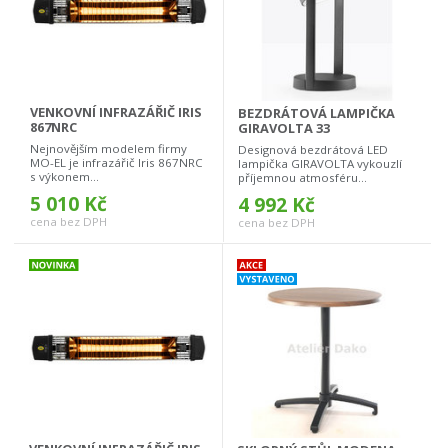
VENKOVNÍ INFRAZÁŘIČ IRIS
BEZDRÁTOVÁ LAMPIČKA
867NRC
GIRAVOLTA 33
Nejnovějším modelem firmy
Designová bezdrátová LED
MO-EL je infrazářič Iris 867NRC
lampička GIRAVOLTA vykouzlí
s výkonem...
příjemnou atmosféru...
5 010 Kč
4 992 Kč
cena bez DPH
cena bez DPH