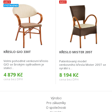
KŘESLO GIO 330T
KŘESLO MISTER 205T
Velmi pohodlné venkovní křeslo
Patentovaný model
GIO se širokým opěradlem je
venkovního křesla Mister 205T se
stálicí...
vyrábí s...
4 879 Kč
8 194 Kč
cena bez DPH
cena bez DPH
Výrobci
Pro zákazníky
O společnosti