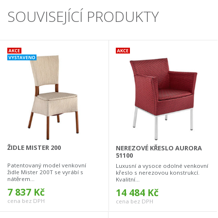
SOUVISEJÍCÍ PRODUKTY
ŽIDLE MISTER 200
NEREZOVÉ KŘESLO AURORA
51100
Patentovaný model venkovní
Luxusní a vysoce odolné venkovní
židle Mister 200T se vyrábí s
křeslo s nerezovou konstrukcí.
nátěrem...
Kvalitní...
7 837 Kč
14 484 Kč
cena bez DPH
cena bez DPH