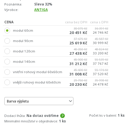
Poznámka:
Sleva 32%
Výrobce:
ANTIGA
CENA
cena bez DPH
cena s DPH
30 075 Kč
36 391 Kč
modul 60cm
20 451 Kč
24 746 Kč
37 675 Kč
45 587 Kč
modul 90cm
25 619 Kč
30 999 Kč
40 350 Kč
48 824 Kč
modul 120cm
27 438 Kč
33 200 Kč
45 900 Kč
55 539 Kč
modul 140cm
31 212 Kč
37 767 Kč
45 600 Kč
55 176 Kč
vnitřní rohový modul 60x60cm
31 008 Kč
37 520 Kč
29 750 Kč
35 998 Kč
vnější rohový modul 60x60cm
20 230 Kč
24 478 Kč
Barva výpletu
Počet ks v balení:
1 ks
Dodací lhůta:
Na dotaz ověříme
Minimální množství v objednávce:
1 ks