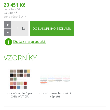
20 451
Kč
cena bez DPH
24 746
Kč
cena včetně DPH
+
ks
DO NÁKUPNÍHO SEZNAMU
−
Dotaz na produkt
VZORNÍKY
vzorník výpletů pro
vzorník barev lemování
židle ANTIGA
výpletů