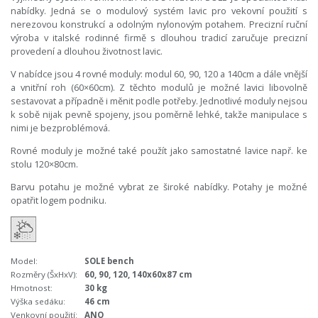
nabídky. Jedná se o modulový systém lavic pro vekovní použití s
nerezovou konstrukcí a odolným nylonovým potahem. Precizní ruční
výroba v italské rodinné firmě s dlouhou tradicí zaručuje precizní
provedení a dlouhou životnost lavic.
V nabídce jsou 4 rovné moduly: modul 60, 90, 120 a 140cm a dále vnější
a vnitřní roh (60×60cm). Z těchto modulů je možné lavici libovolně
sestavovat a případně i měnit podle potřeby. Jednotlivé moduly nejsou
k sobě nijak pevně spojeny, jsou poměrně lehké, takže manipulace s
nimi je bezproblémová.
Rovné moduly je možné také použít jako samostatné lavice např. ke
stolu 120×80cm.
Barvu potahu je možné vybrat ze široké nabídky. Potahy je možné
opatřit logem podniku.
Model:
SOLE bench
Rozměry (ŠxHxV):
60, 90, 120, 140x60x87 cm
Hmotnost:
30 kg
Výška sedáku:
46 cm
Venkovní použití:
ANO