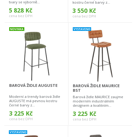
tvary se výborně...
kostru černé barvy z...
5 828 Kč
3 550 Kč
cena bez DPH
cena bez DPH
BAROVÁ ŽIDLE AUGUSTE
BAROVÁ ŽIDLE MAURICE
BST
Moderní a trendy barová židle
Barová židle MAURICE zaujme
AUGUSTE má pevnou kostru
moderním industriálním
černé barvy z...
designem a kvalitním...
3 225 Kč
3 225 Kč
cena bez DPH
cena bez DPH