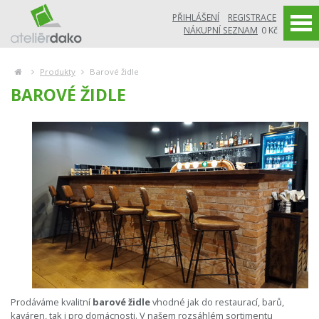
PŘIHLÁŠENÍ
REGISTRACE
NÁKUPNÍ SEZNAM
0 Kč
Produkty
Barové židle
BAROVÉ ŽIDLE
Prodáváme kvalitní
barové židle
vhodné jak do restaurací, barů,
kaváren, tak i pro domácnosti. V našem rozsáhlém sortimentu