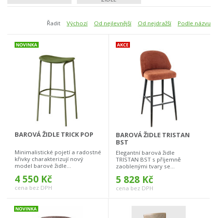
Řadit
Výchozí
Od nejlevnější
Od nejdražší
Podle názvu
BAROVÁ ŽIDLE TRICK POP
BAROVÁ ŽIDLE TRISTAN
BST
Minimalistické pojetí a radostné
Elegantní barová židle
křivky charakterizují nový
TRISTAN BST s příjemně
model barové židle...
zaoblenými tvary se...
4 550 Kč
5 828 Kč
cena bez DPH
cena bez DPH