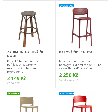
ZAHRADNÍ BAROVÁ ŽIDLE
BAROVÁ ŽIDLE NUTA
DOLE
Klasická barová židle z
Novinka mezi plastovými
pařížských kaváren v
barovými židlemi model NUTA
modernějším barevném
se skvěle hodí do každého...
provedení....
2 250 Kč
2 149 Kč
cena bez DPH
cena bez DPH