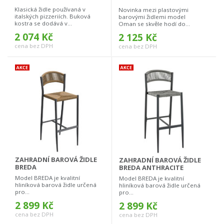
Klasická židle používaná v
Novinka mezi plastovými
italských pizzeriích. Buková
barovými židlemi model
kostra se dodává v...
Oman se skvěle hodí do...
2 074 Kč
2 125 Kč
cena bez DPH
cena bez DPH
ZAHRADNÍ BAROVÁ ŽIDLE
ZAHRADNÍ BAROVÁ ŽIDLE
BREDA
BREDA ANTHRACITE
Model BREDA je kvalitní
Model BREDA je kvalitní
hliníková barová židle určená
hliníková barová židle určená
pro...
pro...
2 899 Kč
2 899 Kč
cena bez DPH
cena bez DPH