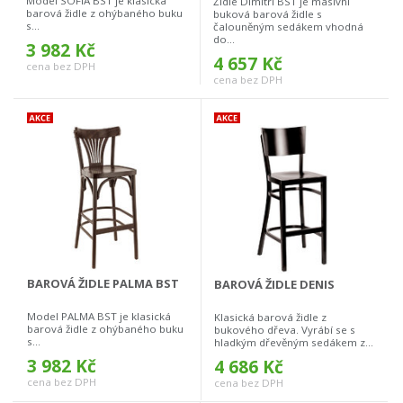
Model SOFIA BST je klasická
Židle Dimitri BST je masivní
barová židle z ohýbaného buku
buková barová židle s
s...
čalouněným sedákem vhodná
do...
3 982 Kč
4 657 Kč
cena bez DPH
cena bez DPH
BAROVÁ ŽIDLE PALMA BST
BAROVÁ ŽIDLE DENIS
Model PALMA BST je klasická
Klasická barová židle z
barová židle z ohýbaného buku
bukového dřeva. Vyrábí se s
s...
hladkým dřevěným sedákem z...
3 982 Kč
4 686 Kč
cena bez DPH
cena bez DPH