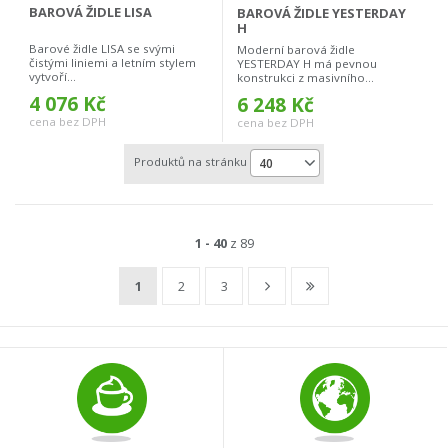
BAROVÁ ŽIDLE LISA
BAROVÁ ŽIDLE YESTERDAY
H
Barové židle LISA se svými
Moderní barová židle
čistými liniemi a letním stylem
YESTERDAY H má pevnou
vytvoří...
konstrukci z masivního...
4 076 Kč
6 248 Kč
cena bez DPH
cena bez DPH
Produktů na stránku
40
1 - 40
z 89
1
2
3