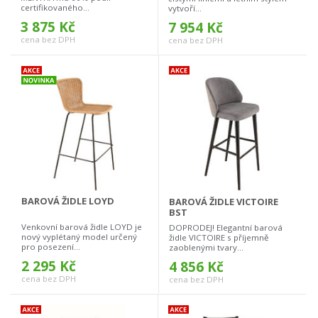
certifikovaného...
vytvoří...
3 875 Kč
7 954 Kč
cena bez DPH
cena bez DPH
BAROVÁ ŽIDLE LOYD
BAROVÁ ŽIDLE VICTOIRE
BST
Venkovní barová židle LOYD je
DOPRODEJ! Elegantní barová
nový vyplétaný model určený
židle VICTOIRE s příjemně
pro posezení...
zaoblenými tvary...
2 295 Kč
4 856 Kč
cena bez DPH
cena bez DPH