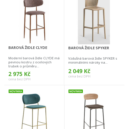
BAROVÁ ŽIDLE CLYDE
BAROVÁ ŽIDLE SPYKER
Moderní barová židle CLYDE má
Vzdušná barová židle SPYKER s
pevnou kostru z ocelových
minimálními nároky na...
trubek o průměru...
2 049 Kč
2 975 Kč
cena bez DPH
cena bez DPH