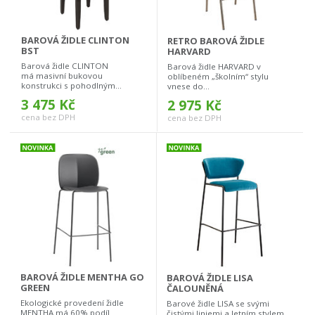
BAROVÁ ŽIDLE CLINTON
RETRO BAROVÁ ŽIDLE
BST
HARVARD
Barová židle CLINTON
Barová židle HARVARD v
má masivní bukovou
oblíbeném „školním“ stylu
konstrukci s pohodlným...
vnese do...
3 475 Kč
2 975 Kč
cena bez DPH
cena bez DPH
BAROVÁ ŽIDLE MENTHA GO
BAROVÁ ŽIDLE LISA
GREEN
ČALOUNĚNÁ
Ekologické provedení židle
Barové židle LISA se svými
MENTHA má 60% podíl
čistými liniemi a letním stylem