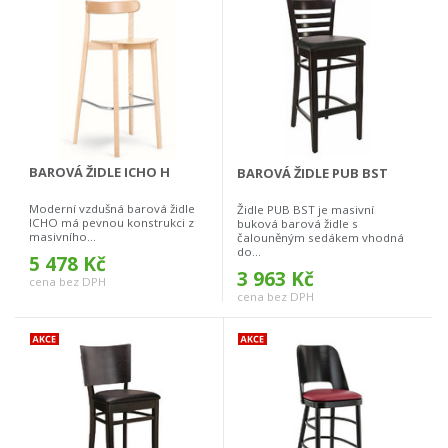
BAROVÁ ŽIDLE ICHO H
BAROVÁ ŽIDLE PUB BST
Moderní vzdušná barová židle
Židle PUB BST je masivní
ICHO má pevnou konstrukci z
buková barová židle s
masivního...
čalouněným sedákem vhodná
do...
5 478 Kč
3 963 Kč
cena bez DPH
cena bez DPH