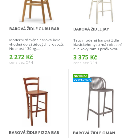
BAROVÁ ŽIDLE GURU BAR
BAROVÁ ŽIDLE JAY
Moderní dřevěná barová židle
Tato moderní barová židle
vhodná do zátěžových provozů.
klasického typu má robustní
Nosnost 130 kg....
hliníkový rám s práškovou...
2 272 Kč
3 375 Kč
cena bez DPH
cena bez DPH
BAROVÁ ŽIDLE PIZZA BAR
BAROVÁ ŽIDLE OMAN