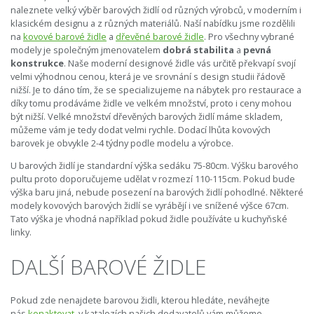
naleznete velký výběr barových židlí od různých výrobců, v moderním i
klasickém designu a z různých materiálů. Naší nabídku jsme rozdělili
na
kovové barové židle
a
dřevěné barové židle
. Pro všechny vybrané
modely je společným jmenovatelem
dobrá stabilita
a
pevná
konstrukce
. Naše moderní designové židle vás určitě překvapí svojí
velmi výhodnou cenou, která je ve srovnání s design studii řádově
nižší. Je to dáno tím, že se specializujeme na nábytek pro restaurace a
díky tomu prodáváme židle ve velkém množství, proto i ceny mohou
být nižší. Velké množství dřevěných barových židlí máme skladem,
můžeme vám je tedy dodat velmi rychle. Dodací lhůta kovových
barovek je obvykle 2-4 týdny podle modelu a výrobce.
U barových židlí je standardní výška sedáku 75-80cm. Výšku barového
pultu proto doporučujeme udělat v rozmezí 110-115cm. Pokud bude
výška baru jiná, nebude posezení na barových židlí pohodlné. Některé
modely kovových barových židlí se vyrábějí i ve snížené výšce 67cm.
Tato výška je vhodná například pokud židle používáte u kuchyňské
linky.
DALŠÍ BAROVÉ ŽIDLE
Pokud zde nenajdete barovou židli, kterou hledáte, neváhejte
nás
konaktovat
, v katalozích našich dodavatelů vám můžeme