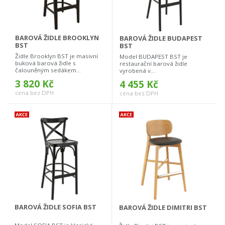
BAROVÁ ŽIDLE BROOKLYN
BAROVÁ ŽIDLE BUDAPEST
BST
BST
Židle Brooklyn BST je masivní
Model BUDAPEST BST je
buková barová židle s
restaurační barová židle
čalouněným sedákem...
vyrobená v...
3 820 Kč
4 455 Kč
cena bez DPH
cena bez DPH
BAROVÁ ŽIDLE SOFIA BST
BAROVÁ ŽIDLE DIMITRI BST