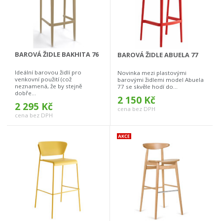
BAROVÁ ŽIDLE BAKHITA 76
BAROVÁ ŽIDLE ABUELA 77
Ideální barovou židlí pro
Novinka mezi plastovými
venkovní použití (což
barovými židlemi model Abuela
neznamená, že by stejně
77 se skvěle hodí do...
dobře...
2 150 Kč
2 295 Kč
cena bez DPH
cena bez DPH