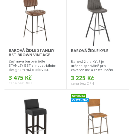
BAROVÁ ŽIDLE STANLEY
BAROVÁ ŽIDLE KYLE
BST BROWN VINTAGE
Zajímavá barová židle
Barová židle KYLE je
STANLEY BST s industriálním
určena speciálně pro
designem má ocelovou...
kavárenské a restaurační...
3 475 Kč
3 225 Kč
cena bez DPH
cena bez DPH