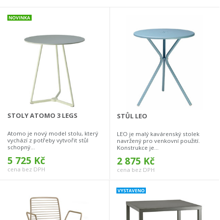
STOLY ATOMO 3 LEGS
STŮL LEO
Atomo je nový model stolu, který
LEO je malý kavárenský stolek
vychází z potřeby vytvořit stůl
navržený pro venkovní použití.
schopný...
Konstrukce je...
5 725 Kč
2 875 Kč
cena bez DPH
cena bez DPH