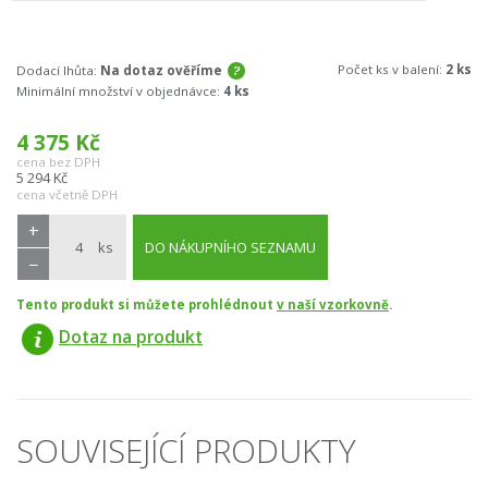
Počet ks v balení:
2 ks
Dodací lhůta:
Na dotaz ověříme
Minimální množství v objednávce:
4 ks
4 375
Kč
cena bez DPH
5 294
Kč
cena včetně DPH
+
ks
DO NÁKUPNÍHO SEZNAMU
−
Tento produkt si můžete prohlédnout
v naší vzorkovně
.
Dotaz na produkt
SOUVISEJÍCÍ PRODUKTY