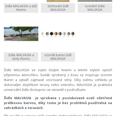
židle MALVASIA a stůl
stohování židlí
ocenění židle
Atomo
MALVASIA
MALVASIA
židle MALVASIA a
vzorník barev židlí
stoly Atomo
MALVASIA
Židle MALVASIA se svými čistými liniemi a letním stylem vytvoří
příjemnou atmosféru. Sedák vyrobený z kovu se inspiruje vzorem
tkanin a vytváří zajímavé vzorované stíny. Díky svému vzhledu je
dokonalým doplňkem terasy nebo interiéru. MALVASIA je praktická
univerzální židle dostupná i ve variantě s područkami.
Židle MALVASIA je vyrobena z pozinkované oceli ošetřené
práškovou barvou, díky tomu je bez problémů použitelná na
zahrádkách a terasách.
Při použití na terase jistě oceníte stohovatelnost, židle MALVASIA je