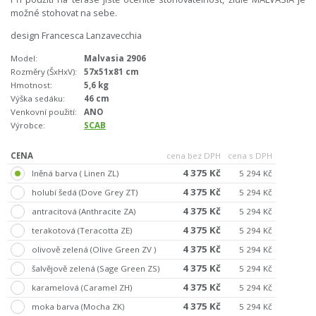
možné stohovat na sebe.
design Francesca Lanzavecchia
Model:
Malvasia 2906
Rozměry (ŠxHxV):
57x51x81 cm
Hmotnost:
5,6 kg
Výška sedáku:
46 cm
Venkovní použití:
ANO
Výrobce:
SCAB
CENA
cena bez DPH
cena s DPH
4 375 Kč
lněná barva ( Linen ZL)
5 294 Kč
4 375 Kč
holubí šedá (Dove Grey ZT)
5 294 Kč
4 375 Kč
antracitová (Anthracite ZA)
5 294 Kč
4 375 Kč
terakotová (Teracotta ZE)
5 294 Kč
4 375 Kč
olivově zelená (Olive Green ZV )
5 294 Kč
4 375 Kč
šalvějově zelená (Sage Green ZS)
5 294 Kč
4 375 Kč
karamelová (Caramel ZH)
5 294 Kč
4 375 Kč
moka barva (Mocha ZK)
5 294 Kč