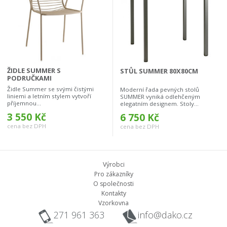
ŽIDLE SUMMER S
STŮL SUMMER 80X80CM
PODRUČKAMI
Židle Summer se svými čistými
Moderní řada pevných stolů
liniemi a letním stylem vytvoří
SUMMER vyniká odlehčeným
příjemnou...
elegatním designem. Stoly...
3 550 Kč
6 750 Kč
cena bez DPH
cena bez DPH
Výrobci
Pro zákazníky
O společnosti
Kontakty
Vzorkovna
271 961 363
info@dako.cz