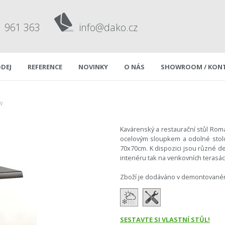
1 961 363
info@dako.cz
DEJ
REFERENCE
NOVINKY
O NÁS
SHOWROOM / KON
W
Kavárenský a restaurační stůl Rom
ocelovým sloupkem a odolné stol
70x70cm. K dispozici jsou různé de
interiéru tak na venkovních terasác
Zboží je dodáváno v demontované
SESTAVTE SI VLASTNÍ STŮL!