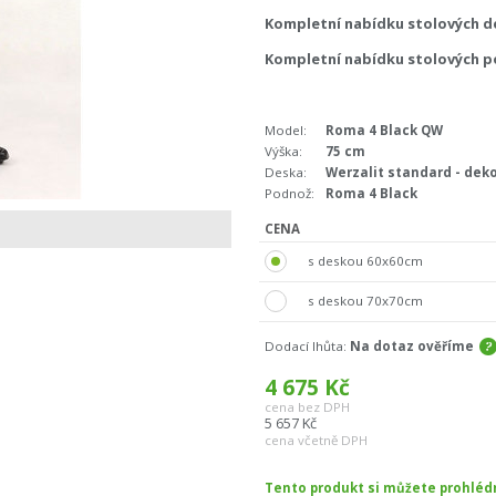
Kompletní nabídku stolových d
Kompletní nabídku stolových p
Model:
Roma 4 Black QW
Výška:
75 cm
Deska:
Werzalit standard - deko
Podnož:
Roma 4 Black
CENA
s deskou 60x60cm
s deskou 70x70cm
Dodací lhůta:
Na dotaz ověříme
4 675
Kč
cena bez DPH
5 657
Kč
cena včetně DPH
Tento produkt si můžete prohlé