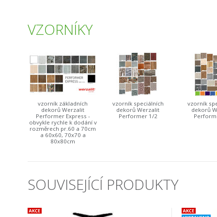
VZORNÍKY
vzorník základních
vzorník speciálních
vzorník spe
dekorů Werzalit
dekorů Werzalit
dekorů W
Performer Express -
Performer 1/2
Perform
obvykle rychle k dodání v
rozměrech pr.60 a 70cm
a 60x60, 70x70 a
80x80cm
SOUVISEJÍCÍ PRODUKTY