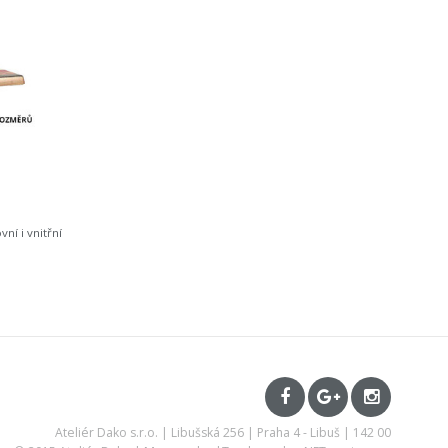
ní i vnitřní
Ateliér Dako s.r.o. | Libušská 256 | Praha 4 - Libuš | 142 00