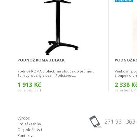
PODNOŽ ROMA 3 BLACK
PODNOŽ RO
Podnož ROMA 3 Black má sloupek o průměru
Venkovní po
6cm vyrobený z oceli. Podstavec...
sloupek o pr
1 913 Kč
2 338 K
cena bez DPH
cena bez DP
Výrobci
271 961 363
Pro zákazníky
O společnosti
Kontakty