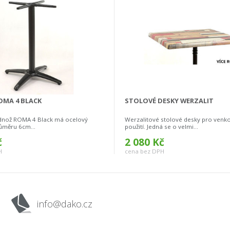
MA 4 BLACK
STOLOVÉ DESKY WERZALIT
dnož ROMA 4 Black má ocelový
Werzalitové stolové desky pro venkov
ůměru 6cm...
použití. Jedná se o velmi...
č
2 080 Kč
H
cena bez DPH
info@dako.cz