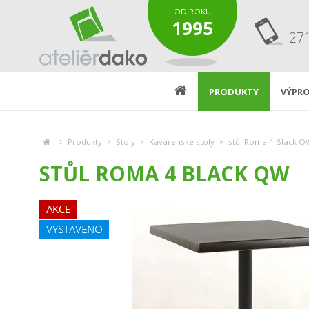
OD ROKU
1995
27
PRODUKTY
VÝPRO
Produkty
Stoly
Kavárenské stoly
stůl Roma 4 Black Q
STŮL ROMA 4 BLACK QW