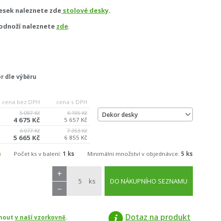
esek naleznete zde
stolové desky
.
odnoží naleznete
zde
.
r dle výběru
cena bez DPH
cena s DPH
5 087 Kč
6 155 Kč
Dekor desky
4 675 Kč
5 657 Kč
6 077 Kč
7 353 Kč
5 665 Kč
6 855 Kč
Počet ks v balení:
1 ks
Minimální množství v objednávce:
5 ks
+
ks
DO NÁKUPNÍHO SEZNAMU
−
Dotaz na produkt
dnout
v naší vzorkovně
.