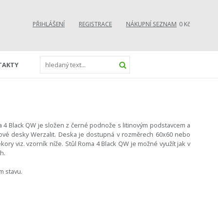
PŘIHLÁŠENÍ
REGISTRACE
NÁKUPNÍ SEZNAM
0 Kč
TAKTY
a 4 Black QW je složen z černé podnože s litinovým podstavcem a
ové desky Werzalit. Deska je dostupná v rozměrech 60x60 nebo
kory viz. vzorník níže. Stůl Roma 4 Black QW je možné využít jak v
h.
m stavu.