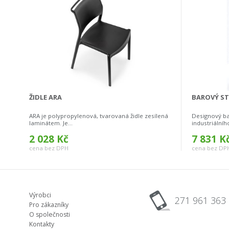
ŽIDLE ARA
BAROVÝ ST
ARA je polypropylenová, tvarovaná židle zesílená
Designový ba
laminátem. Je...
industriálníh
2 028 Kč
7 831 K
cena bez DPH
cena bez DP
Výrobci
271 961 363
Pro zákazníky
O společnosti
Kontakty