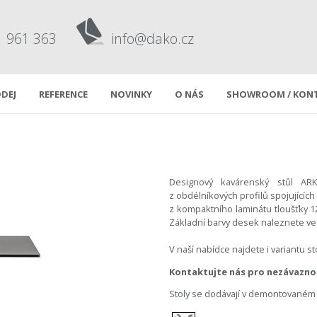
1 961 363
info@dako.cz
DEJ
REFERENCE
NOVINKY
O NÁS
SHOWROOM / KON
Designový kavárenský stůl AR
z obdélníkových profilů spojující
z kompaktního laminátu tloušťky 
Základní barvy desek naleznete ve
V naší nabídce najdete i variantu s
Kontaktujte nás pro nezávaznou 
Stoly se dodávají v demontovaném 