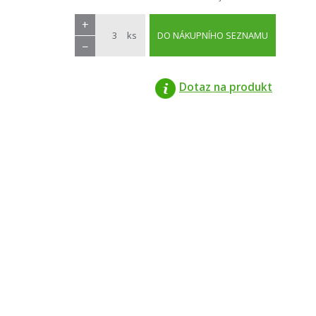
+
ks
DO NÁKUPNÍHO SEZNAMU
−
Dotaz na produkt