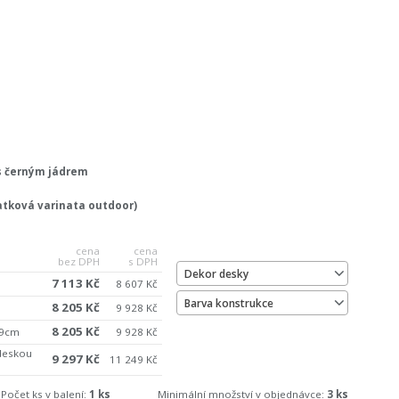
 černým jádrem
latková varinata outdoor)
cena
cena
bez DPH
s DPH
Dekor desky
7 113 Kč
8 607 Kč
Barva konstrukce
8 205 Kč
9 928 Kč
8 205 Kč
79cm
9 928 Kč
deskou
9 297 Kč
11 249 Kč
Počet ks v balení:
1 ks
Minimální množství v objednávce:
3 ks