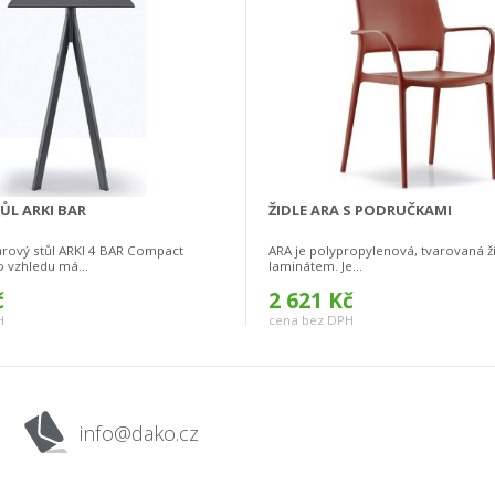
ŮL ARKI BAR
ŽIDLE ARA S PODRUČKAMI
rový stůl ARKI 4 BAR Compact
ARA je polypropylenová, tvarovaná ži
o vzhledu má...
laminátem. Je...
č
2 621 Kč
H
cena bez DPH
info@dako.cz