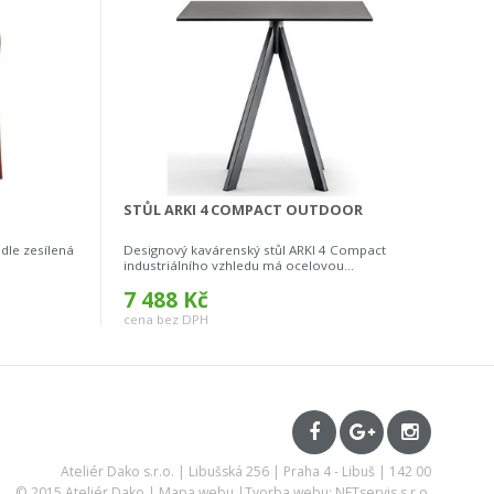
STŮL ARKI 4 COMPACT OUTDOOR
dle zesílená
Designový kavárenský stůl ARKI 4 Compact
industriálního vzhledu má ocelovou...
7 488 Kč
cena bez DPH
Ateliér Dako s.r.o. | Libušská 256 | Praha 4 - Libuš | 142 00
© 2015 Ateliér Dako |
Mapa webu
|
Tvorba webu: NETservis s.r.o.