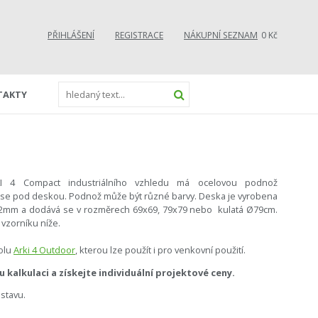
PŘIHLÁŠENÍ
REGISTRACE
NÁKUPNÍ SEZNAM
0 Kč
TAKTY
KI 4 Compact industriálního vzhledu má ocelovou podnož
ch se pod deskou. Podnož může být různé barvy. Deska je vyrobena
12mm a dodává se v rozměrech 69x69, 79x79 nebo kulatá Ø79cm.
 vzorníku níže.
tolu
Arki 4 Outdoor
, kterou lze použít i pro venkovní použití.
kalkulaci a získejte individuální projektové ceny.
stavu.