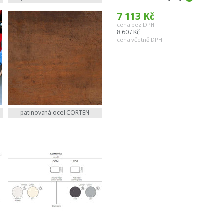
7 113
Kč
cena bez DPH
8 607
Kč
cena včetně DPH
patinovaná ocel CORTEN