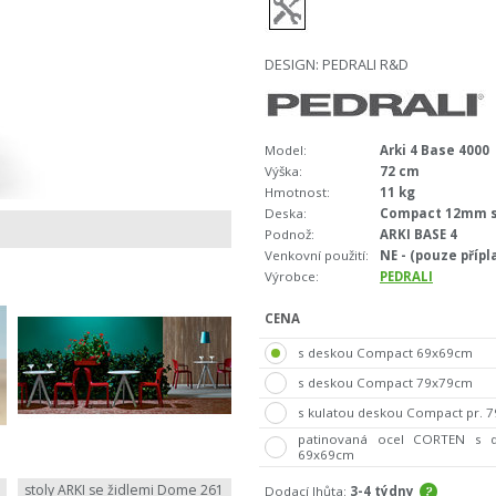
DESIGN: PEDRALI R&D
Model:
Arki 4 Base 4000
Výška:
72 cm
Hmotnost:
11 kg
Deska:
Compact 12mm s
Podnož:
ARKI BASE 4
Venkovní použití:
NE - (pouze příp
Výrobce:
PEDRALI
CENA
s deskou Compact 69x69cm
s deskou Compact 79x79cm
s kulatou deskou Compact pr. 
patinovaná ocel CORTEN s 
69x69cm
stoly ARKI se židlemi Dome 261
Dodací lhůta:
3-4 týdny