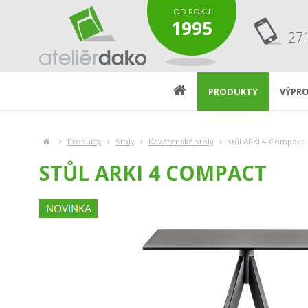
OD ROKU
1995
27
PRODUKTY
VÝPRO
Produkty
Stoly
Kavárenské stoly
stůl ARKI 4 Compact
STŮL ARKI 4 COMPACT