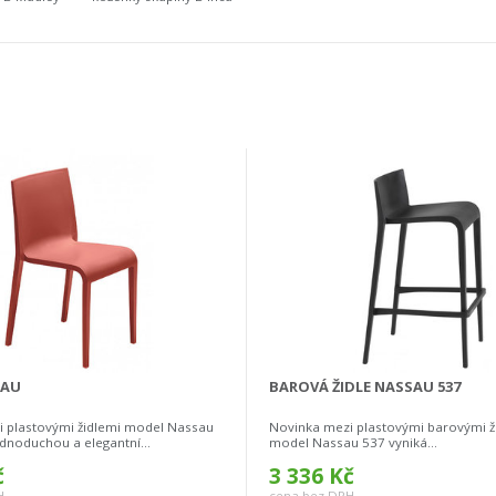
SAU
BAROVÁ ŽIDLE NASSAU 537
 plastovými židlemi model Nassau
Novinka mezi plastovými barovými ž
dnoduchou a elegantní...
model Nassau 537 vyniká...
č
3 336 Kč
H
cena bez DPH