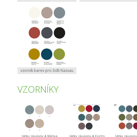
vzorník barev pro židli Nassau
VZORNÍKY
látky skupiny A Melva
látky skupiny A Fortis
látky skupin