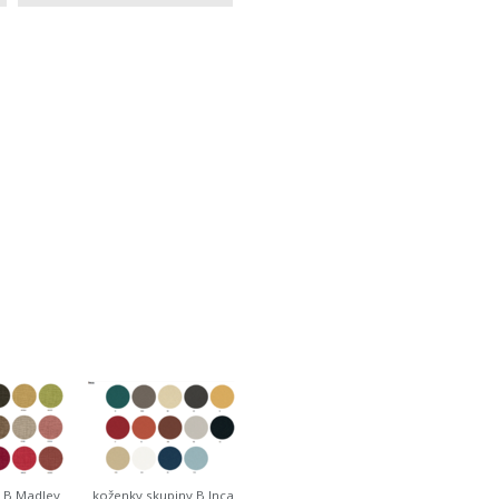
y B Madley
koženky skupiny B Inca