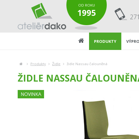
OD ROKU
1995
27
PRODUKTY
VÝPRO
Produkty
Židle
židle Nassau čalouněná
ŽIDLE NASSAU ČALOUNĚN