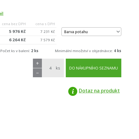
il
cena bez DPH
cena s DPH
5 976 Kč
7 231 Kč
Barva potahu
6 264 Kč
7 579 Kč
Počet ks v balení:
2 ks
Minimální množství v objednávce:
4 ks
+
ks
DO NÁKUPNÍHO SEZNAMU
−
Dotaz na produkt