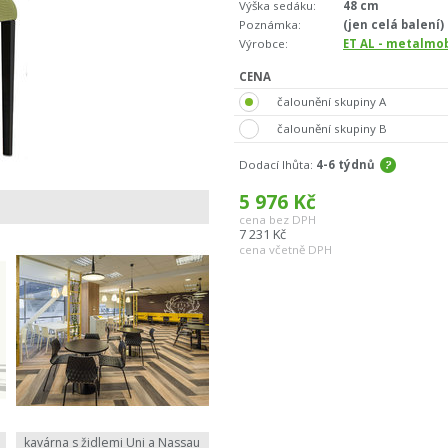
Výška sedáku:
48 cm
Poznámka:
(jen celá balení)
Výrobce:
ET AL - metalmob
CENA
čalounění skupiny A
čalounění skupiny B
Dodací lhůta:
4-6 týdnů
5 976
Kč
cena bez DPH
7 231
Kč
cena včetně DPH
kavárna s židlemi Uni a Nassau