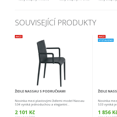
SOUVISEJÍCÍ PRODUKTY
ŽIDLE NASSAU S PODRUČKAMI
ŽIDLE NAS
Novinka mezi plastovými židlemi model Nassau
Novinka mezi
534 vyniká jednoduchou a elegantní...
533 vyniká je
2 101 Kč
1 856 K
cena bez DPH
cena bez DP