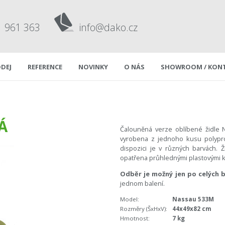
1 961 363
info@dako.cz
DEJ
REFERENCE
NOVINKY
O NÁS
SHOWROOM / KON
Á
Čalouněná verze oblíbené židle N
vyrobena z jednoho kusu polypr
dispozici je v různých barvách. 
opatřena průhlednými plastovými k
Odběr je možný jen po celých b
jednom balení.
Model:
Nassau 533M
Rozměry (ŠxHxV):
44x49x82 cm
Hmotnost:
7 kg