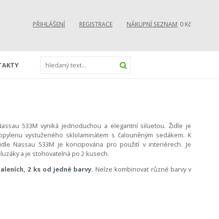
PŘIHLÁŠENÍ
REGISTRACE
NÁKUPNÍ SEZNAM
0 Kč
TAKTY
assau 533M vyniká jednoduchou a elegantní siluetou. Židle je
opylenu vystuženého sklolaminátem s čalouněným sedákem. K
Židle Nassau 533M je koncipována pro použití v interiérech. Je
luzáky a je stohovatelná po 2 kusech.
aleních, 2 ks od jedné barvy.
Nelze kombinovat různé barvy v