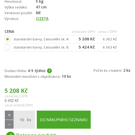
Hmotnost:
5 kg
Výška sedáku:
47 cm
Venkovní použití:
NE
Výrobce:
CIZETA
CENA
cena bez DPH
cena s DPH
5 208 Kč
standardní barvy, čalounění sk. A
6 302 Kč
5 424 Kč
standardní barvy, čalounění sk. B
6 563 Kč
Počet ks v balení:
2 ks
Dodací lhůta:
4-5 týdnů
Minimální množství v objednávce:
10 ks
5 208
Kč
cena bez DPH
6 302
Kč
cena včetně DPH
+
ks
DO NÁKUPNÍHO SEZNAMU
−