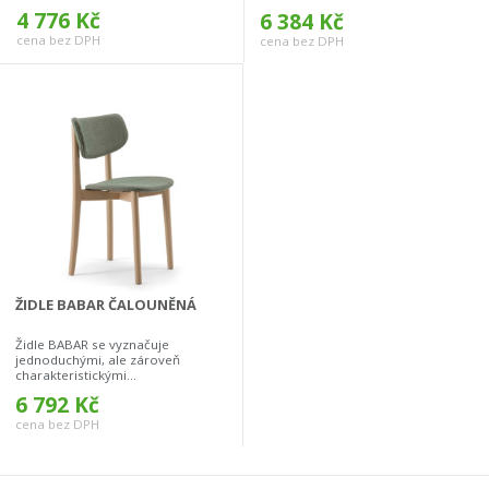
4 776 Kč
6 384 Kč
cena bez DPH
cena bez DPH
ŽIDLE BABAR ČALOUNĚNÁ
Židle BABAR se vyznačuje
jednoduchými, ale zároveň
charakteristickými...
6 792 Kč
cena bez DPH