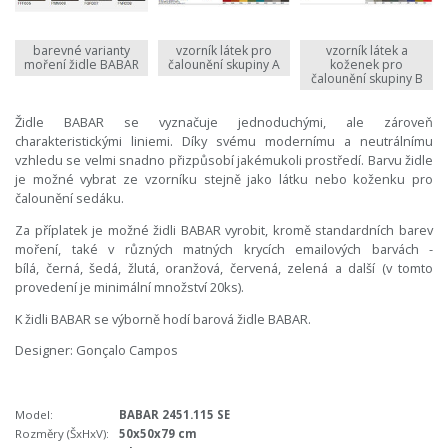
barevné varianty
vzorník látek pro
vzorník látek a
moření židle BABAR
čalounění skupiny A
koženek pro
čalounění skupiny B
Židle BABAR se vyznačuje jednoduchými, ale zároveň
charakteristickými liniemi. Díky svému modernímu a neutrálnímu
vzhledu se velmi snadno přizpůsobí jakémukoli prostředí. Barvu židle
je možné vybrat ze vzorníku stejně jako látku nebo koženku pro
čalounění sedáku.
Za příplatek je možné židli BABAR vyrobit, kromě standardních barev
moření, také v různých matných krycích emailových barvách -
bílá, černá, šedá, žlutá, oranžová, červená, zelená a další (v tomto
provedení je minimální množství 20ks).
K židli BABAR se výborně hodí barová židle BABAR.
Designer: Gonçalo Campos
Model:
BABAR 2451.115 SE
Rozměry (ŠxHxV):
50x50x79 cm