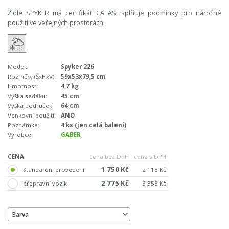
Židle SPYKER má certifikát CATAS, splňuje podmínky pro náročné
použití ve veřejných prostorách.
Model:
Spyker 226
Rozměry (ŠxHxV):
59x53x79,5 cm
Hmotnost:
4,7 kg
Výška sedáku:
45 cm
Výška područek:
64 cm
Venkovní použití:
ANO
Poznámka:
4 ks (jen celá balení)
Výrobce:
GABER
CENA
cena bez DPH
cena s DPH
1 750 Kč
standardní provedení
2 118 Kč
2 775 Kč
přepravní vozík
3 358 Kč
Barva