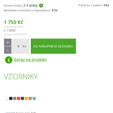
Počet ks v balení:
4 ks
Dodací lhůta:
2-3 týdny
Minimální množství v objednávce:
8 ks
1 750
Kč
cena bez DPH
2 118
Kč
cena včetně DPH
+
ks
DO NÁKUPNÍHO SEZNAMU
−
Dotaz na produkt
VZORNÍKY
vzorník barev pro židli