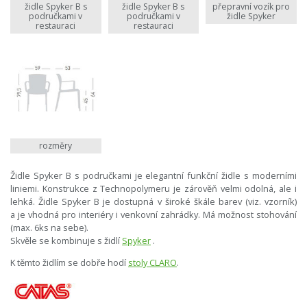
židle Spyker B s
židle Spyker B s
přepravní vozík pro
područkami v
područkami v
židle Spyker
restauraci
restauraci
rozměry
Židle Spyker B s područkami je elegantní funkční židle s moderními
liniemi. Konstrukce z Technopolymeru je zárověň velmi odolná, ale i
lehká. Židle Spyker B je dostupná v široké škále barev (viz. vzorník)
a je vhodná pro interiéry i venkovní zahrádky. Má možnost stohování
(max. 6ks na sebe).
Skvěle se kombinuje s židlí
Spyker
.
K těmto židlím se dobře hodí
stoly CLARO
.