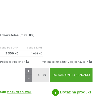
stohovatelná (max. 4ks)
cena bez DPH
cena s DPH
3 350 Kč
4 054 Kč
Počet ks v balení:
4 ks
Minimální množství v objednávce:
4 ks
+
ks
DO NÁKUPNÍHO SEZNAMU
−
Dotaz na produkt
dnout
v naší vzorkovně
.