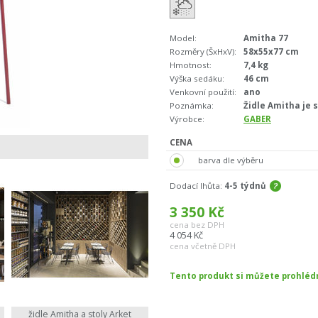
Model:
Amitha 77
Rozměry (ŠxHxV):
58x55x77 cm
Hmotnost:
7,4 kg
Výška sedáku:
46 cm
Venkovní použití:
ano
Poznámka:
Židle Amitha je 
Výrobce:
GABER
CENA
barva dle výběru
Dodací lhůta:
4-5 týdnů
3 350
Kč
cena bez DPH
4 054
Kč
cena včetně DPH
Tento produkt si můžete prohlé
židle Amitha a stoly Arket