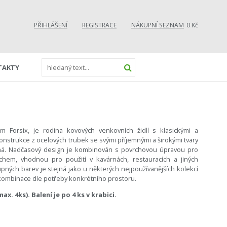
PŘIHLÁŠENÍ
REGISTRACE
NÁKUPNÍ SEZNAM
0 Kč
TAKTY
 Forsix, je rodina kovových venkovních židlí s klasickými a
konstrukce z ocelových trubek se svými příjemnými a širokými tvary
ná. Nadčasový design je kombinován s povrchovou úpravou pro
chem, vhodnou pro použití v kavárnách, restauracích a jiných
pných barev je stejná jako u některých nejpoužívanějších kolekcí
kombinace dle potřeby konkrétního prostoru.
x. 4ks). Balení je po 4 ks v krabici.