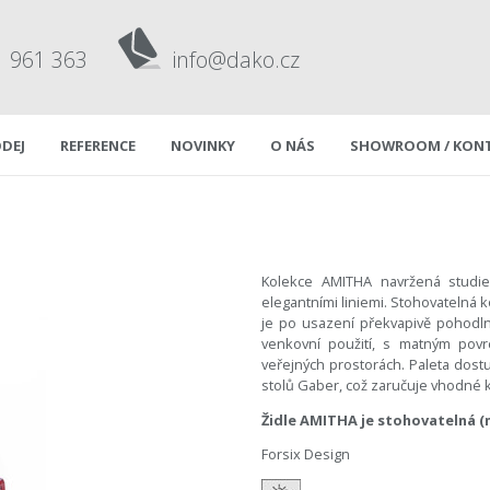
1 961 363
info@dako.cz
DEJ
REFERENCE
NOVINKY
O NÁS
SHOWROOM / KON
Kolekce AMITHA navržená studiem
elegantními liniemi. Stohovatelná 
je po usazení překvapivě pohodl
venkovní použití, s matným povr
veřejných prostorách. Paleta dostu
stolů Gaber, což zaručuje vhodné 
Židle AMITHA je stohovatelná (ma
Forsix Design