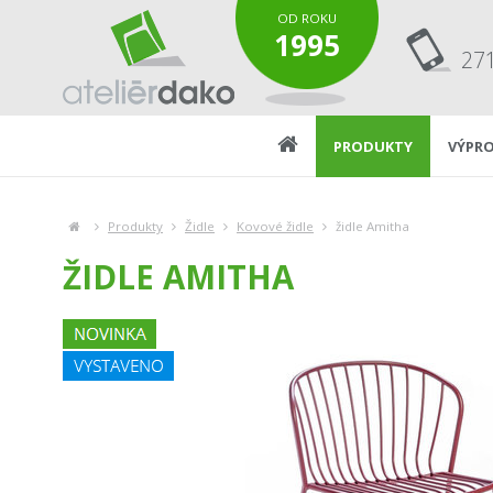
OD ROKU
1995
27
PRODUKTY
VÝPRO
Produkty
Židle
Kovové židle
židle Amitha
ŽIDLE AMITHA