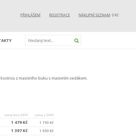
PŘIHLÁŠENÍ
REGISTRACE
NÁKUPNÍ SEZNAM
0 Kč
TAKTY
 s kostrou z masivního buku s masivním sedákem.
cena bez DPH
cena s DPH
1 479 Kč
1 790 Kč
1 397 Kč
1 690 Kč