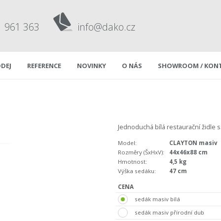
1 961 363
info@dako.cz
DEJ
REFERENCE
NOVINKY
O NÁS
SHOWROOM / KON
Jednoduchá bílá restaurační židle
Model:
CLAYTON masiv
Rozměry (ŠxHxV):
44x46x88 cm
Hmotnost:
4,5 kg
Výška sedáku:
47 cm
CENA
sedák masiv bílá
sedák masiv přírodní dub