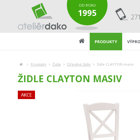
OD ROKU
1995
27
PRODUKTY
VÝPRO
Produkty
Židle
Dřevěné židle
židle CLAYTON masiv
ŽIDLE CLAYTON MASIV