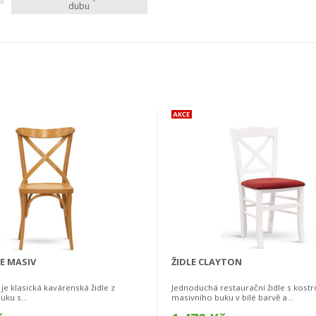
dubu
E MASIV
ŽIDLE CLAYTON
e klasická kavárenská židle z
Jednoduchá restaurační židle s kostr
ku s...
masivního buku v bílé barvě a...