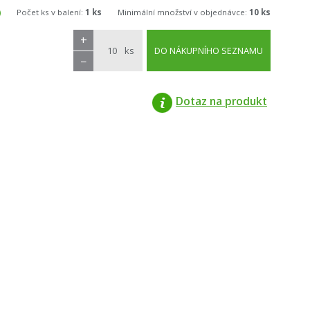
Počet ks v balení:
1 ks
Minimální množství v objednávce:
10 ks
+
ks
DO NÁKUPNÍHO SEZNAMU
−
Dotaz na produkt