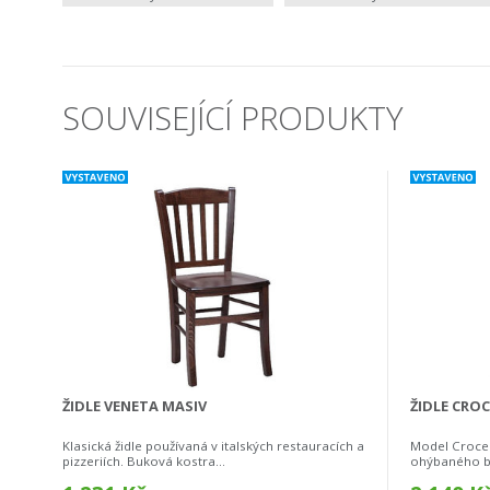
SOUVISEJÍCÍ PRODUKTY
ŽIDLE VENETA MASIV
ŽIDLE CROC
Klasická židle používaná v italských restauracích a
Model Croce j
pizzeriích. Buková kostra...
ohýbaného bu