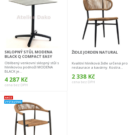
SKLOPNÝ STŮL MODENA
ŽIDLE JORDEN NATURAL
BLACK Q COMPACT EASY
Oblíbený venkovní sklopný stůl s
Kvalitní hliníková židle určená pro
hliníkovou podnoží MODENA
restaurace a kavárny. Kostra...
BLACK je...
2 338 Kč
4 287 Kč
cena bez DPH
cena bez DPH