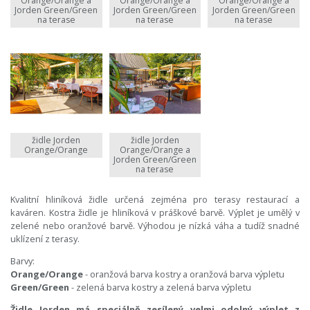
Orange/Orange a
Orange/Orange a
Orange/Orange a
Jorden Green/Green
Jorden Green/Green
Jorden Green/Green
na terase
na terase
na terase
židle Jorden
židle Jorden
Orange/Orange
Orange/Orange a
Jorden Green/Green
na terase
Kvalitní hliníková židle určená zejména pro terasy restaurací a
kaváren. Kostra židle je hliníková v práškové barvě. Výplet je umělý v
zelené nebo oranžové barvě. Výhodou je nízká váha a tudíž snadné
uklízení z terasy.
Barvy:
Orange/Orange
- oranžová barva kostry a oranžová barva výpletu
Green/Green
- zelená barva kostry a zelená barva výpletu
Židle Jorden má speciálně zesílený velmi odolný výplet z