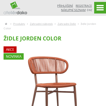
PŘIHLÁŠENÍ
REGISTRACE
NÁKUPNÍ SEZNAM
0 Kč
Produkty
Zahradní nábytek
Zahradní židle
židle Jorden
Color
ŽIDLE JORDEN COLOR