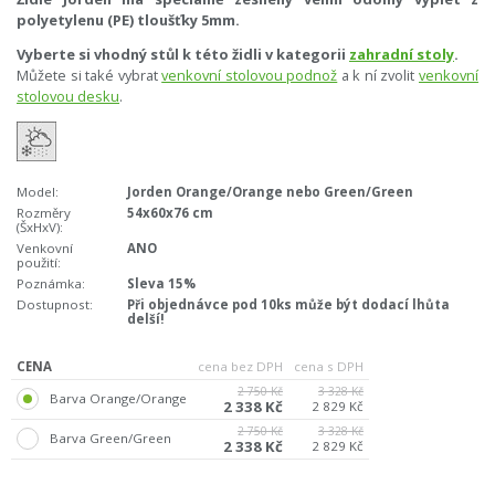
polyetylenu (PE) tloušťky 5mm.
Vyberte si vhodný stůl k této židli v kategorii
zahradní stoly
.
Můžete si také vybrat
venkovní stolovou podnož
a k ní zvolit
venkovní
stolovou desku
.
Model:
Jorden Orange/Orange nebo Green/Green
Rozměry
54x60x76 cm
(ŠxHxV):
Venkovní
ANO
použití:
Poznámka:
Sleva 15%
Dostupnost:
Při objednávce pod 10ks může být dodací lhůta
delší!
CENA
cena bez DPH
cena s DPH
2 750 Kč
3 328 Kč
Barva Orange/Orange
2 338 Kč
2 829 Kč
2 750 Kč
3 328 Kč
Barva Green/Green
2 338 Kč
2 829 Kč