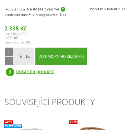
Počet ks v balení:
1 ks
Dodací lhůta:
Na dotaz ověříme
Minimální množství v objednávce:
6 ks
2 338
Kč
cena bez DPH
2 829
Kč
cena včetně DPH
+
ks
DO NÁKUPNÍHO SEZNAMU
−
Dotaz na produkt
SOUVISEJÍCÍ PRODUKTY