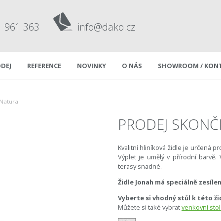
1 961 363
info@dako.cz
DEJ
REFERENCE
NOVINKY
O NÁS
SHOWROOM / KON
 Natural
PRODEJ SKONČI
Kvalitní hliníková židle je určená 
Výplet je umělý v přírodní barvě.
terasy snadné.
Židle Jonah má speciálně zesíle
Vyberte si vhodný stůl k této ži
Můžete si také vybrat
venkovní sto