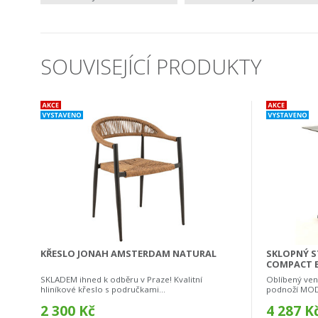
SOUVISEJÍCÍ PRODUKTY
KŘESLO JONAH AMSTERDAM NATURAL
SKLOPNÝ S
COMPACT 
SKLADEM ihned k odběru v Praze! Kvalitní
Oblíbený venk
hliníkové křeslo s područkami...
podnoží MOD
2 300 Kč
4 287 K