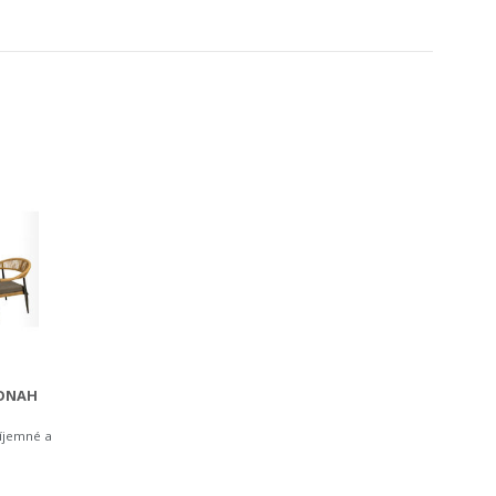
JONAH
říjemné a