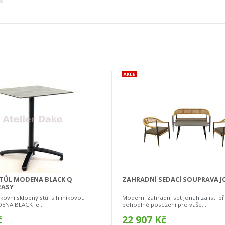
TŮL MODENA BLACK Q
ZAHRADNÍ SEDACÍ SOUPRAVA 
EASY
ovní sklopný stůl s hliníkovou
Moderní zahradní set Jonah zajistí p
ENA BLACK je...
pohodlné posezení pro vaše...
č
22 907 Kč