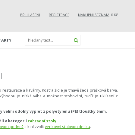
PŘIHLÁŠENÍ
REGISTRACE
NÁKUPNÍ SEZNAM
0 Kč
TAKTY
L!
pro restaurace a kavárny. Kostra židle je tmavě šedá prášková barva.
 Výhodou je nízká váha a možnost stohování, tudíž je uklízení z
ný velmi odolný výplet z polyetylenu (PE) tloušťky 5mm.
dli v kategorii
zahradní stoly
.
lovou podnož
a k ní zvolit
venkovní stolovou desku
.