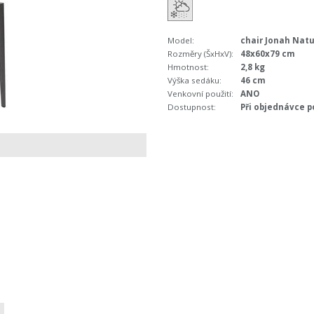
Model:
chair Jonah Natu
Rozměry (ŠxHxV):
48x60x79 cm
Hmotnost:
2,8 kg
Výška sedáku:
46 cm
Venkovní použití:
ANO
Dostupnost:
Při objednávce p