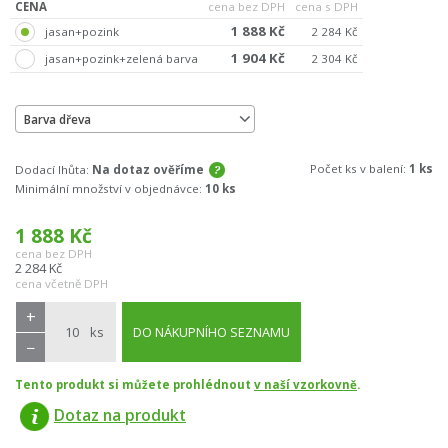
CENA
cena bez DPH
cena s DPH
1 888 Kč
jasan+pozink
2 284 Kč
1 904 Kč
jasan+pozink+zelená barva
2 304 Kč
Barva dřeva
Počet ks v balení:
1 ks
Dodací lhůta:
Na dotaz ověříme
Minimální množství v objednávce:
10 ks
1 888
Kč
cena bez DPH
2 284
Kč
cena včetně DPH
+
ks
DO NÁKUPNÍHO SEZNAMU
−
Tento produkt si můžete prohlédnout
v naší vzorkovně
.
Dotaz na produkt