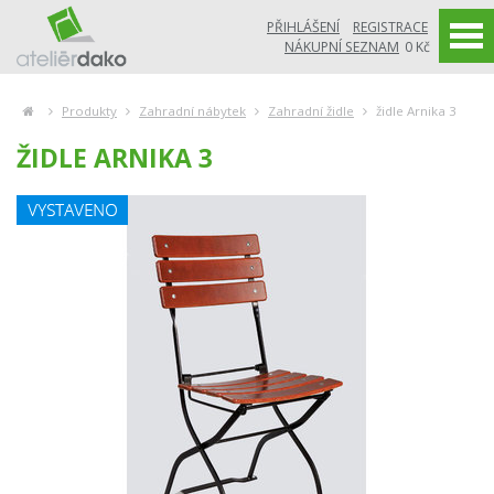
PŘIHLÁŠENÍ
REGISTRACE
NÁKUPNÍ SEZNAM
0 Kč
Produkty
Zahradní nábytek
Zahradní židle
židle Arnika 3
ŽIDLE ARNIKA 3