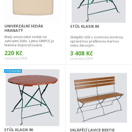
UNIVERZÁLNÍ SEDÁK
STŮL KLASIK 80
HRANATÝ
Malý univerzální sedák na
Sklápěcí stůl s ocelovou kostrou
zahradní židle. Látka SIMPLE je
upravenou práškovou barvou
tkanina doporučovaná...
nebo žárovým...
220 Kč
3 408 Kč
cena bez DPH
cena bez DPH
STŮL KLASIK 90
SKLÁPĚCÍ LAVICE BERTIE