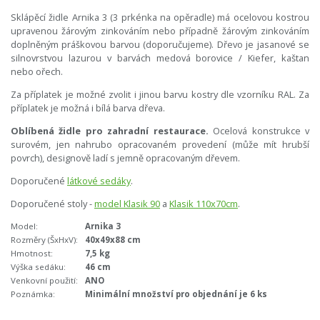
Sklápěcí židle Arnika 3 (3 prkénka na opěradle) má ocelovou kostrou
upravenou žárovým zinkováním nebo případně žárovým zinkováním
doplněným práškovou barvou (doporučujeme). Dřevo je jasanové se
silnovrstvou lazurou v barvách medová borovice / Kiefer, kaštan
nebo ořech.
Za příplatek je možné zvolit i jinou barvu kostry dle vzorníku RAL. Za
příplatek je možná i bílá barva dřeva.
Oblíbená židle pro zahradní restaurace.
Ocelová konstrukce v
surovém, jen nahrubo opracovaném provedení (může mít hrubší
povrch), designově ladí s jemně opracovaným dřevem.
Doporučené
látkové sedáky
.
Doporučené stoly -
model Klasik 90
a
Klasik 110x70cm
.
Model:
Arnika 3
Rozměry (ŠxHxV):
40x49x88 cm
Hmotnost:
7,5 kg
Výška sedáku:
46 cm
Venkovní použití:
ANO
Poznámka:
Minimální množství pro objednání je 6 ks