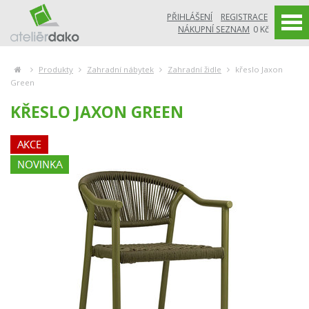
PŘIHLÁŠENÍ
REGISTRACE
NÁKUPNÍ SEZNAM
0 Kč
Produkty
Zahradní nábytek
Zahradní židle
křeslo Jaxon
Green
KŘESLO JAXON GREEN