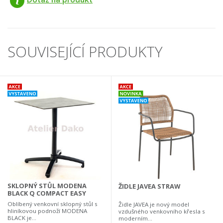
SOUVISEJÍCÍ PRODUKTY
SKLOPNÝ STŮL MODENA
ŽIDLE JAVEA STRAW
BLACK Q COMPACT EASY
Oblíbený venkovní sklopný stůl s
Židle JAVEA je nový model
hliníkovou podnoží MODENA
vzdušného venkovního křesla s
BLACK je...
moderním...