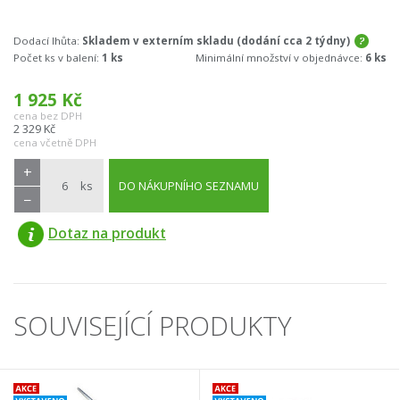
Dodací lhůta:
Skladem v externím skladu (dodání cca 2 týdny)
Počet ks v balení:
1 ks
Minimální množství v objednávce:
6 ks
1 925
Kč
cena bez DPH
2 329
Kč
cena včetně DPH
+
ks
DO NÁKUPNÍHO SEZNAMU
−
Dotaz na produkt
SOUVISEJÍCÍ PRODUKTY