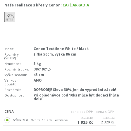
Naše realizace s křesly Cenon:
CAFÉ ARKADIA
Model:
Cenon Textilene White / black
Rozměry
šířka 56cm, výška 86 cm
(ŠxHxV):
Hmotnost:
5 kg
Rozměr trubky:
38x19x1,5
Výška sedáku:
45 cm
Venkovní
ANO
použití:
Poznámka:
DOPRODEJ! Sleva 30%. Jen do vyprodání zásob!
Dostupnost:
Při objednávce pod 10ks může být dodací lhůta
delší!
CENA
cena bez DPH
cena s DPH
2 750 Kč
3 328 Kč
VÝPRODEJ! White / black Textilene
1 925 Kč
2 329 Kč