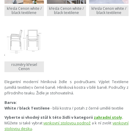
křesla Cenon white /
křesla Cenon white /
křesla Cenon white /
black textilene
black textilene
black textilene
rozměry křesel
Cenon
Elegantní moderní hliníková židle s područkami. Výplet Textilene
(umělá textilie) v černé barvě. Hliníková kostra v bílé barvě. Područky z
přírodního teaku. Židle je stohovatelná.
Barva:
White / black Textilene
- bílá kostra / potah z černé umělé textilie
Vyberte si vhodný stůl k této židli v kategorii
zahradní stoly
.
Můžete si také vybrat
venkovní stolovou podnož
a k ní zvolit
venkovní
stolovou desku
.