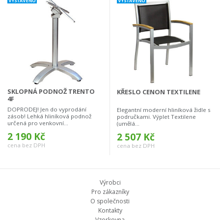
SKLOPNÁ PODNOŽ TRENTO
KŘESLO CENON TEXTILENE
4F
DOPRODEJ! Jen do vyprodání
Elegantní moderní hliníková židle s
zásob! Lehká hliníková podnož
područkami. Výplet Textilene
určená pro venkovní...
(umělá...
2 190 Kč
2 507 Kč
cena bez DPH
cena bez DPH
Výrobci
Pro zákazníky
O společnosti
Kontakty
Vzorkovna