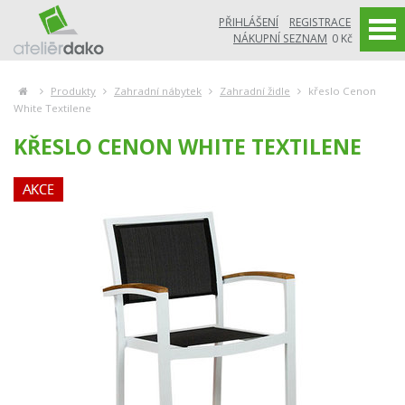
PŘIHLÁŠENÍ
REGISTRACE
NÁKUPNÍ SEZNAM
0 Kč
Produkty
Zahradní nábytek
Zahradní židle
křeslo Cenon
White Textilene
KŘESLO CENON WHITE TEXTILENE