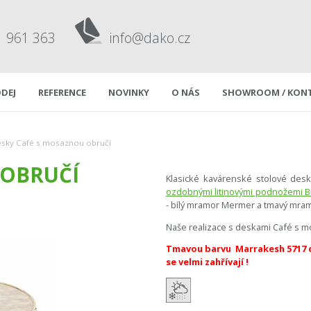
1 961 363
info@dako.cz
DEJ
REFERENCE
NOVINKY
O NÁS
SHOWROOM / KON
sky Café s mosaznou obručí
 OBRUČÍ
Klasické kavárenské stolové des
ozdobnými litinovými podnožemi Bi
- bílý mramor Mermer a tmavý mra
Naše realizace s deskami Café s 
Tmavou barvu Marrakesh 5717 d
se velmi zahřívají !