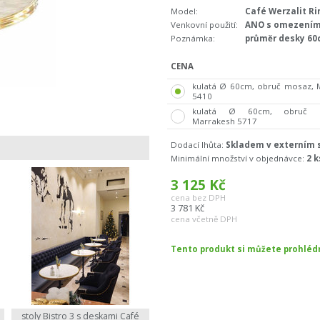
Model:
Café Werzalit 
Venkovní použití:
ANO s omezením
Poznámka:
průměr desky 6
CENA
kulatá Ø 60cm, obruč mosaz,
5410
kulatá Ø 60cm, obruč m
Marrakesh 5717
Dodací lhůta:
Skladem v externím s
Minimální množství v objednávce:
2 k
3 125
Kč
cena bez DPH
3 781
Kč
cena včetně DPH
Tento produkt si můžete prohlé
stoly Bistro 3 s deskami Café