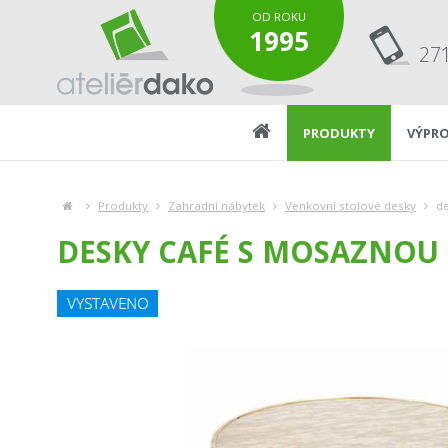
OD ROKU
1995
27
PRODUKTY
VÝPRO
Produkty
Zahradní nábytek
Venkovní stolové desky
de
DESKY CAFÉ S MOSAZNOU