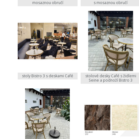
mosaznou obručí
s mosaznou obručí
stoly Bistro 3 s deskami Café
stolové desky Café s židlemi
Seine a podnoží Bistro 3