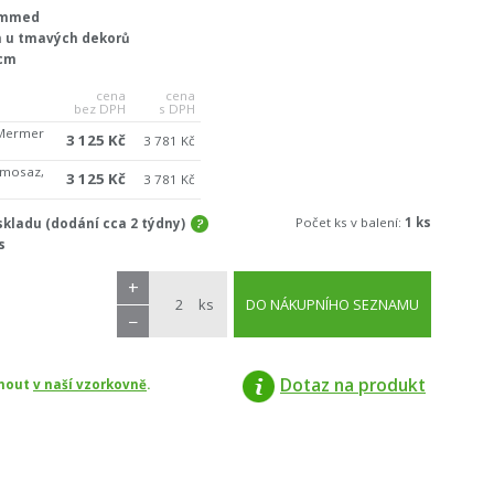
Rimmed
 u tmavých dekorů
0cm
cena
cena
bez DPH
s DPH
 Mermer
3 125 Kč
3 781 Kč
osaz,
3 125 Kč
3 781 Kč
Počet ks v balení:
1 ks
kladu (dodání cca 2 týdny)
s
+
ks
DO NÁKUPNÍHO SEZNAMU
−
Dotaz na produkt
dnout
v naší vzorkovně
.