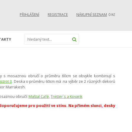
PŘIHLÁŠENÍ
REGISTRACE
NÁKUPNÍ SEZNAM
0 Kč
TAKTY
ky s mosaznou obručí o průměru 60cm se obvykle kombinují s
strot 3
. Deska o průměru 60cm má na výběr ze 2 různých dekorů
mor Marrakesh.
mosaznou obručí:
Maštal Café
,
Tretter´s a Kovarik
oporučujeme pro použití ve stínu. Na přímém slunci, desky