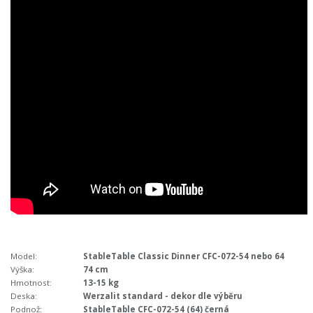
Model:
StableTable Classic Dinner CFC-072-54 nebo 64
Výška:
74 cm
Hmotnost:
13-15 kg
Deska:
Werzalit standard - dekor dle výběru
Podnož:
StableTable CFC-072-54 (64) černá