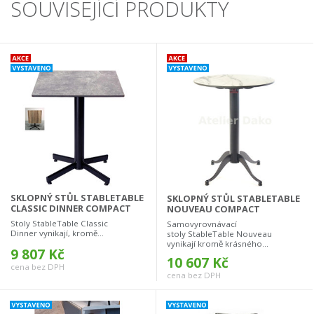
SOUVISEJÍCÍ PRODUKTY
SKLOPNÝ STŮL STABLETABLE
SKLOPNÝ STŮL STABLETABLE
CLASSIC DINNER COMPACT
NOUVEAU COMPACT
Stoly StableTable Classic
Samovyrovnávací
Dinner vynikají, kromě...
stoly StableTable Nouveau
vynikají kromě krásného...
9 807 Kč
10 607 Kč
cena bez DPH
cena bez DPH