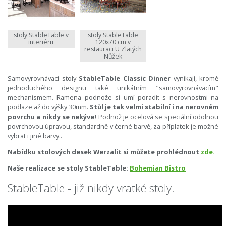
stoly StableTable v
stoly StableTable
interiéru
120x70 cm v
restauraci U Zlatých
Nůžek
Samovyrovnávací stoly
StableTable Classic Dinner
vynikají, kromě
jednoduchého designu také unikátním "samovyrovnávacím"
mechanismem. Ramena podnože si umí poradit s nerovnostmi na
podlaze až do výšky 30mm.
Stůl je tak velmi stabilní i na nerovném
povrchu a nikdy se nekýve!
Podnož je ocelová se speciální odolnou
povrchovou úpravou, standardně v černé barvě, za příplatek je možné
vybrat i jiné barvy..
Nabídku stolových desek Werzalit si můžete prohlédnout
zde.
Naše realizace se stoly StableTable:
Bohemian Bistro
StableTable - již nikdy vratké stoly!