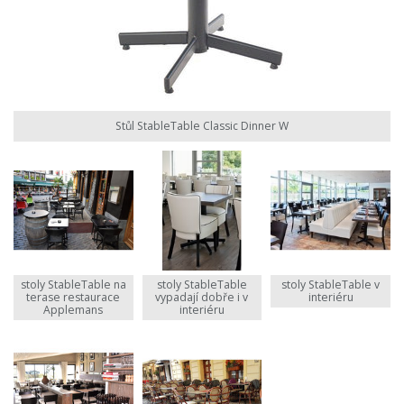
Stůl StableTable Classic Dinner W
stoly StableTable na
stoly StableTable
stoly StableTable v
terase restaurace
vypadají dobře i v
interiéru
Applemans
interiéru