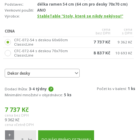
Podstavec:
délka ramen 54 cm (64 cm pro desky 70x70 cm)
Venkovní použití:
ANO
Výrobce:
StableTable "Stoly, které se nikdy nekývou!"
cena
cena
CENA
bez DPH
s DPH
CFC-072-54 s deskou 60x60cm
7 737 Kč
9 362 Kč
ClassicLine
CFC-072-64 s deskou 70x70cm
8 837 Kč
10 693 Kč
ClassicLine
Dekor desky
Počet ks v balení:
1 ks
Dodací lhůta:
3-4 týdny
Minimální množství v objednávce:
5 ks
7 737
Kč
cena bez DPH
9 362
Kč
cena včetně DPH
+
ks
DO NÁKUPNÍHO SEZNAMU