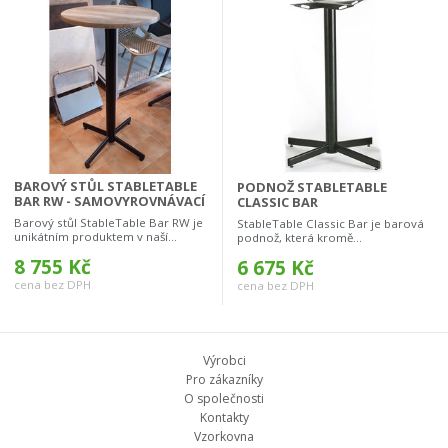
BAROVÝ STŮL STABLETABLE
PODNOŽ STABLETABLE
BAR RW - SAMOVYROVNÁVACÍ
CLASSIC BAR
Barový stůl StableTable Bar RW je
StableTable Classic Bar je barová
unikátním produktem v naší...
podnož, která kromě...
8 755 Kč
6 675 Kč
cena bez DPH
cena bez DPH
Výrobci
Pro zákazníky
O společnosti
Kontakty
Vzorkovna