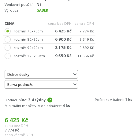
Venkovní použití:
NE
Výrobce:
GABER
CENA
cena bez DPH
cena s DPH
6 425 Kč
rozměr 70x70cm
7 774 Kč
6 900 Kč
rozměr 80x80cm
8 349 Kč
8 175 Kč
rozměr 90x90cm
9 892 Kč
9 550 Kč
rozměr 120x80cm
11 556 Kč
Dekor desky
Barva podnože
Počet ks v balení:
1 ks
Dodací lhůta:
3-4 týdny
Minimální množství v objednávce:
4 ks
6 425
Kč
cena bez DPH
7 774
Kč
cena včetně DPH