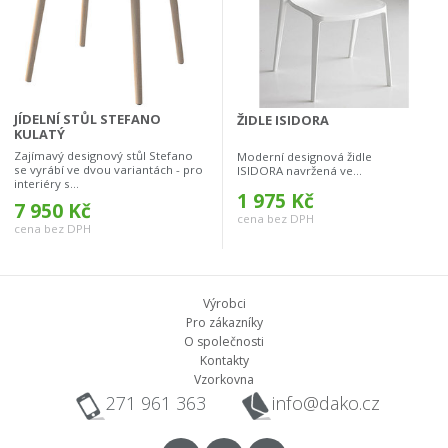
JÍDELNÍ STŮL STEFANO
ŽIDLE ISIDORA
KULATÝ
Zajímavý designový stůl Stefano
Moderní designová židle
se vyrábí ve dvou variantách - pro
ISIDORA navržená ve...
interiéry s...
1 975 Kč
7 950 Kč
cena bez DPH
cena bez DPH
Výrobci
Pro zákazníky
O společnosti
Kontakty
Vzorkovna
271 961 363
info@dako.cz