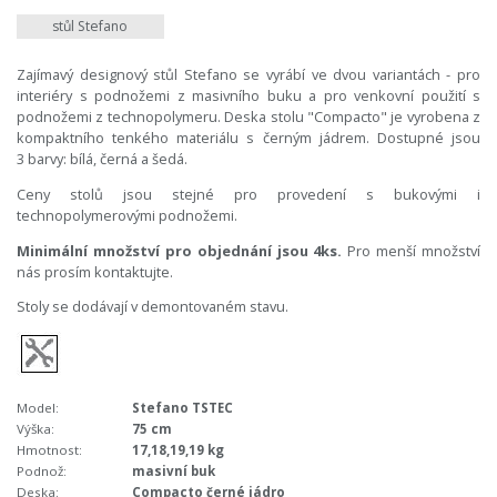
stůl Stefano
Zajímavý designový stůl Stefano se vyrábí ve dvou variantách - pro
interiéry s podnožemi z masivního buku a pro venkovní použití s
podnožemi z technopolymeru. Deska stolu "Compacto" je vyrobena z
kompaktního tenkého materiálu s černým jádrem. Dostupné jsou
3 barvy: bílá, černá a šedá.
Ceny stolů jsou stejné pro provedení s bukovými i
technopolymerovými podnožemi.
Minimální množství pro objednání jsou 4ks.
Pro menší množství
nás prosím kontaktujte.
Stoly se dodávají v demontovaném stavu.
Model:
Stefano TSTEC
Výška:
75 cm
Hmotnost:
17,18,19,19 kg
Podnož:
masivní buk
Deska:
Compacto černé jádro