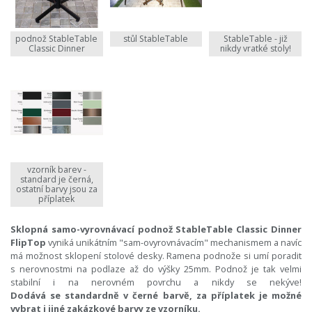
podnož StableTable
stůl StableTable
StableTable - již
Classic Dinner
nikdy vratké stoly!
vzorník barev -
standard je černá,
ostatní barvy jsou za
příplatek
Sklopná samo-vyrovnávací podnož
StableTable Classic Dinner
FlipTop
vyniká unikátním "sam-ovyrovnávacím" mechanismem a navíc
má možnost sklopení stolové desky. Ramena podnože si umí poradit
s nerovnostmi na podlaze až do výšky 25mm. Podnož je tak velmi
stabilní i na nerovném povrchu a nikdy se nekýve!
Dodává se standardně v černé barvě, za příplatek je možné
vybrat i jiné zakázkové barvy ze vzorníku.