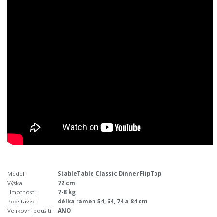
Model:
StableTable Classic Dinner FlipTop
Výška:
72 cm
Hmotnost:
7-8 kg
Podstavec:
délka ramen 54, 64, 74 a 84 cm
Venkovní použití:
ANO