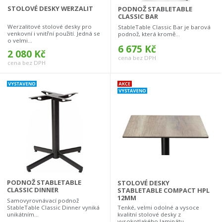
STOLOVÉ DESKY WERZALIT
PODNOŽ STABLETABLE
CLASSIC BAR
Werzalitové stolové desky pro
StableTable Classic Bar je barová
venkovní i vnitřní použití. Jedná se
podnož, která kromě...
o velmi...
6 675 Kč
2 080 Kč
cena bez DPH
cena bez DPH
PODNOŽ STABLETABLE
STOLOVÉ DESKY
CLASSIC DINNER
STABLETABLE COMPACT HPL
12MM
Samovyrovnávací podnož
StableTable Classic Dinner vyniká
Tenké, velmi odolné a vysoce
unikátním...
kvalitní stolové desky z
vysokotlakého laminátu...