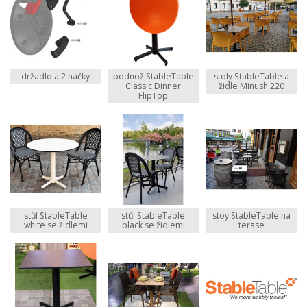
držadlo a 2 háčky
podnož StableTable
stoly StableTable a
Classic Dinner
židle Minush 220
FlipTop
stůl StableTable
stůl StableTable
stoy StableTable na
white se židlemi
black se židlemi
terase