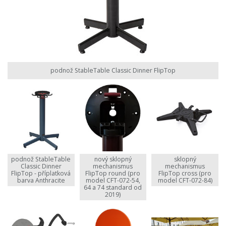
podnož StableTable Classic Dinner FlipTop
podnož StableTable
nový sklopný
sklopný
Classic Dinner
mechanismus
mechanismus
FlipTop - příplatková
FlipTop round (pro
FlipTop cross (pro
barva Anthracite
model CFT-072-54,
model CFT-072-84)
64 a 74 standard od
2019)