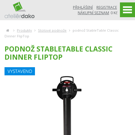
PŘIHLÁŠENÍ
REGISTRACE
NÁKUPNÍ SEZNAM
0 Kč
Produkty
Stolové podnože
podnož StableTable Classic
Dinner FlipTop
PODNOŽ STABLETABLE CLASSIC
DINNER FLIPTOP