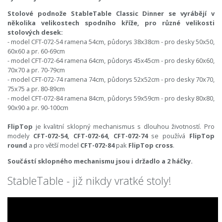
Stolové podnože StableTable Classic Dinner se vyrábějí v
několika velikostech spodního kříže, pro různé velikosti
stolových desek:
- model CFT-072-54 ramena 54cm, půdorys 38x38cm - pro desky 50x50,
60x60 a pr. 60-69cm
- model CFT-072-64 ramena 64cm, půdorys 45x45cm - pro desky 60x60,
70x70 a pr. 70-79cm
- model CFT-072-74 ramena 74cm, půdorys 52x52cm - pro desky 70x70,
75x75 a pr. 80-89cm
- model CFT-072-84 ramena 84cm, půdorys 59x59cm - pro desky 80x80,
90x90 a pr. 90-100cm
FlipTop
je kvalitní sklopný mechanismus s dlouhou životností. Pro
modely
CFT-072-54, CFT-072-64, CFT-072-74
se používá
FlipTop
round
a pro větší model
CFT-072-84
pak
FlipTop cross
.
Součástí sklopného mechanismu jsou i držadlo a 2 háčky.
StableTable - již nikdy vratké stoly!