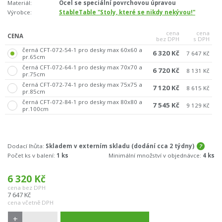
Materiál:
Ocel se speciální povrchovou úpravou
Výrobce:
StableTable "Stoly, které se nikdy nekývou!"
cena
cena
CENA
bez DPH
s DPH
černá CFT-072-54-1 pro desky max 60x60 a
6 320 Kč
7 647 Kč
pr.65cm
černá CFT-072-64-1 pro desky max 70x70 a
6 720 Kč
8 131 Kč
pr.75cm
černá CFT-072-74-1 pro desky max 75x75 a
7 120 Kč
8 615 Kč
pr.85cm
černá CFT-072-84-1 pro desky max 80x80 a
7 545 Kč
9 129 Kč
pr.100cm
Dodací lhůta:
Skladem v externím skladu (dodání cca 2 týdny)
Počet ks v balení:
1 ks
Minimální množství v objednávce:
4 ks
6 320
Kč
cena bez DPH
7 647
Kč
cena včetně DPH
+