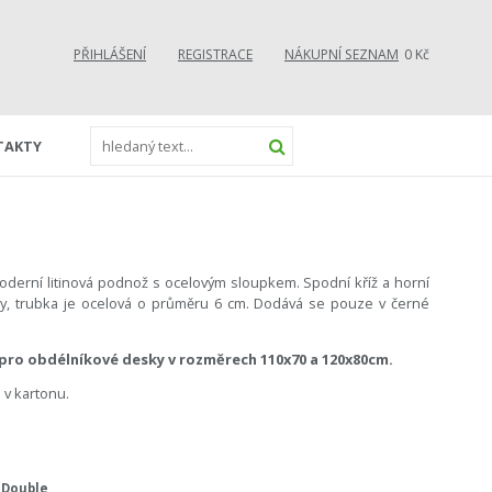
PŘIHLÁŠENÍ
REGISTRACE
NÁKUPNÍ SEZNAM
0 Kč
TAKTY
oderní litinová podnož s ocelovým sloupkem. Spodní kříž a horní
iny, trubka je ocelová o průměru 6 cm. Dodává se pouze v černé
 pro obdélníkové desky v rozměrech 110x70 a 120x80cm.
v kartonu.
 Double