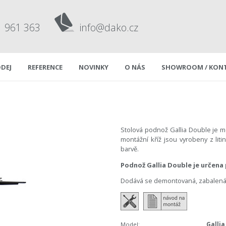
1 961 363
info@dako.cz
DEJ
REFERENCE
NOVINKY
O NÁS
SHOWROOM / KON
Stolová podnož Gallia Double je m
montážní kříž jsou vyrobeny z lit
barvě.
Podnož Gallia Double je určena
Dodává se demontovaná, zabalená 
Model:
Gallia