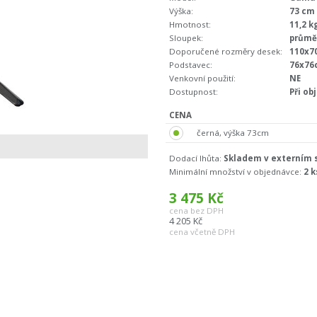
Výška:
73 cm
Hmotnost:
11,2 k
Sloupek:
průmě
Doporučené rozměry desek:
110x7
Podstavec:
76x76
Venkovní použití:
NE
Dostupnost:
Při ob
CENA
černá, výška 73cm
Dodací lhůta:
Skladem v externím s
Minimální množství v objednávce:
2 k
3 475
Kč
cena bez DPH
4 205
Kč
cena včetně DPH