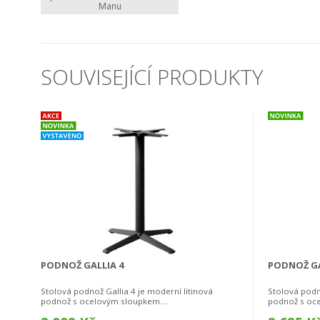
Manu
SOUVISEJÍCÍ PRODUKTY
PODNOŽ GALLIA 4
PODNOŽ GA
Stolová podnož Gallia 4 je moderní litinová
Stolová podno
podnož s ocelovým sloupkem....
podnož s oce