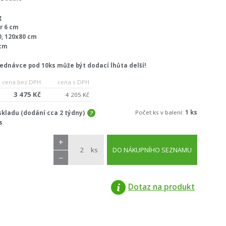
g
r 6 cm
0, 120x80 cm
cm
jednávce pod 10ks může být dodací lhůta delší!
cena bez DPH
cena s DPH
3 475 Kč
4 205 Kč
Počet ks v balení:
1 ks
kladu (dodání cca 2 týdny)
s
+
ks
DO NÁKUPNÍHO SEZNAMU
−
Dotaz na produkt