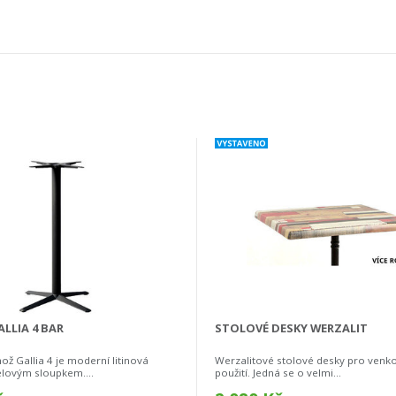
LLIA 4 BAR
STOLOVÉ DESKY WERZALIT
ž Gallia 4 je moderní litinová
Werzalitové stolové desky pro venkov
lovým sloupkem....
použití. Jedná se o velmi...