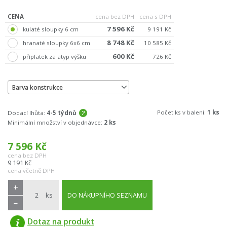
CENA
cena bez DPH
cena s DPH
7 596 Kč
kulaté sloupky 6 cm
9 191 Kč
8 748 Kč
hranaté sloupky 6x6 cm
10 585 Kč
600 Kč
příplatek za atyp výšku
726 Kč
Barva konstrukce
Počet ks v balení:
1 ks
Dodací lhůta:
4-5 týdnů
Minimální množství v objednávce:
2 ks
7 596
Kč
cena bez DPH
9 191
Kč
cena včetně DPH
+
ks
DO NÁKUPNÍHO SEZNAMU
−
Dotaz na produkt