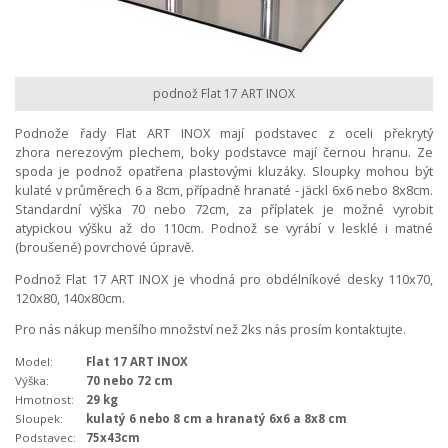
podnož Flat 17 ART INOX
Podnože řady Flat ART INOX mají podstavec z oceli překrytý
zhora nerezovým plechem, boky podstavce mají černou hranu. Ze
spoda je podnož opatřena plastovými kluzáky. Sloupky mohou být
kulaté v průměrech 6 a 8cm, případně hranaté - jäckl 6x6 nebo 8x8cm.
Standardní výška 70 nebo 72cm, za příplatek je možné vyrobit
atypickou výšku až do 110cm. Podnož se vyrábí v lesklé i matné
(broušené) povrchové úpravě.
Podnož Flat 17 ART INOX je vhodná pro obdélníkové desky 110x70,
120x80, 140x80cm.
Pro nás nákup menšího množství než 2ks nás prosím kontaktujte.
Model:
Flat 17 ART INOX
Výška:
70 nebo 72 cm
Hmotnost:
29 kg
Sloupek:
kulatý 6 nebo 8 cm a hranatý 6x6 a 8x8 cm
Podstavec:
75x43cm