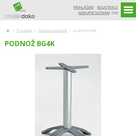
PŘIHLÁŠENÍ
REGISTRACE
NÁKUPNÍ SEZNAM
0 Kč
Produkty
Stolové podnože
podnož BG4K
PODNOŽ BG4K