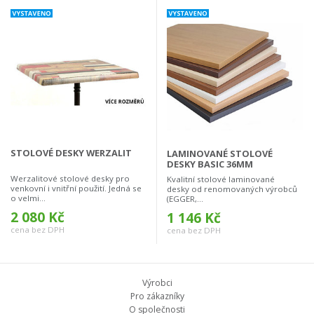
STOLOVÉ DESKY WERZALIT
LAMINOVANÉ STOLOVÉ
DESKY BASIC 36MM
Werzalitové stolové desky pro
Kvalitní stolové laminované
venkovní i vnitřní použití. Jedná se
desky od renomovaných výrobců
o velmi...
(EGGER,...
2 080 Kč
1 146 Kč
cena bez DPH
cena bez DPH
Výrobci
Pro zákazníky
O společnosti