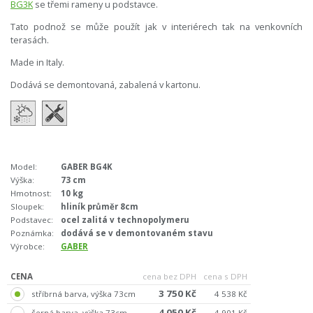
BG3K
se třemi rameny u podstavce.
Tato podnož se může použít jak v interiérech tak na venkovních
terasách.
Made in Italy.
Dodává se demontovaná, zabalená v kartonu.
Model:
GABER BG4K
Výška:
73 cm
Hmotnost:
10 kg
Sloupek:
hliník průměr 8cm
Podstavec:
ocel zalitá v technopolymeru
Poznámka:
dodává se v demontovaném stavu
Výrobce:
GABER
CENA
cena bez DPH
cena s DPH
3 750 Kč
stříbrná barva, výška 73cm
4 538 Kč
4 050 Kč
černá barva, výška 73cm
4 901 Kč