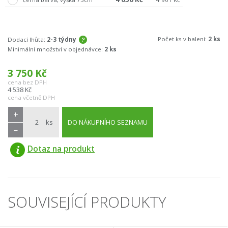
Počet ks v balení:
2 ks
Dodací lhůta:
2-3 týdny
Minimální množství v objednávce:
2 ks
3 750
Kč
cena bez DPH
4 538
Kč
cena včetně DPH
+
ks
DO NÁKUPNÍHO SEZNAMU
−
Dotaz na produkt
SOUVISEJÍCÍ PRODUKTY