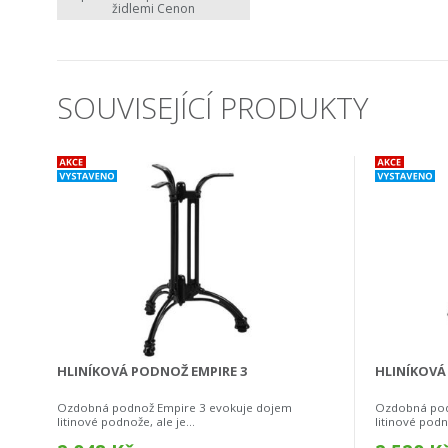
židlemi Cenon
SOUVISEJÍCÍ PRODUKTY
HLINÍKOVÁ PODNOŽ EMPIRE 3
HLINÍKOVÁ
Ozdobná podnož Empire 3 evokuje dojem
Ozdobná pod
litinové podnože, ale je...
litinové podno