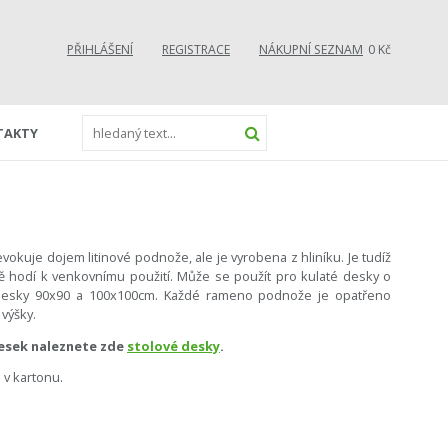
PŘIHLÁŠENÍ
REGISTRACE
NÁKUPNÍ SEZNAM
0 Kč
TAKTY
uje dojem litinové podnože, ale je vyrobena z hliníku. Je tudíž
ě hodí k venkovnímu použití. Může se použít pro kulaté desky o
desky 90x90 a 100x100cm. Každé rameno podnože je opatřeno
výšky.
esek naleznete zde
stolové desky
.
v kartonu.