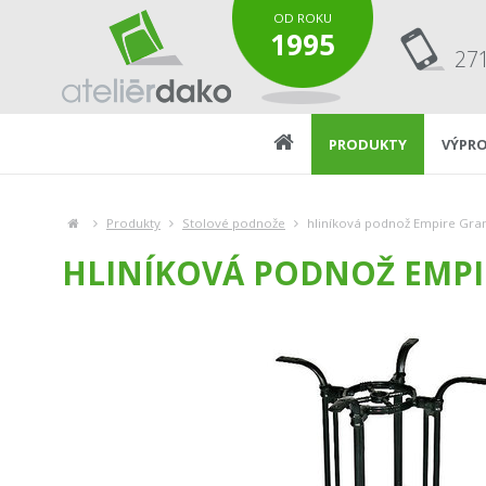
OD ROKU
1995
27
PRODUKTY
VÝPRO
Produkty
Stolové podnože
hliníková podnož Empire Gra
HLINÍKOVÁ PODNOŽ EMP