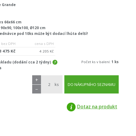
e Grande
ys 66x66 cm
 90x90, 100x100, Ø120 cm
jednávce pod 10ks může být dodací lhůta delší!
 bez DPH
cena s DPH
3 475 Kč
4 205 Kč
Počet ks v balení:
1 ks
kladu (dodání cca 2 týdny)
s
+
ks
DO NÁKUPNÍHO SEZNAMU
−
Dotaz na produkt