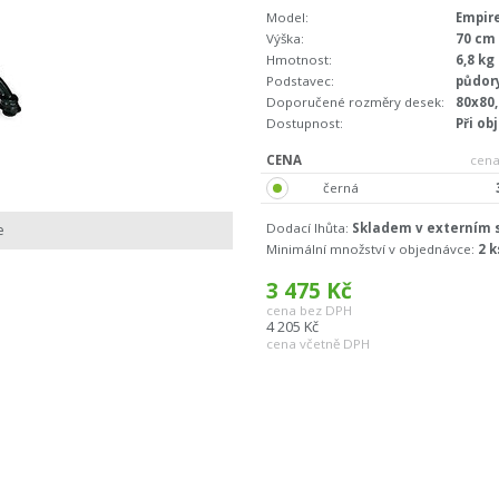
Model:
Empir
Výška:
70 cm
Hmotnost:
6,8 kg
Podstavec:
půdor
Doporučené rozměry desek:
80x80,
Dostupnost:
Při ob
CENA
cena
černá
Dodací lhůta:
Skladem v externím s
e
Minimální množství v objednávce:
2 k
3 475
Kč
cena bez DPH
4 205
Kč
cena včetně DPH