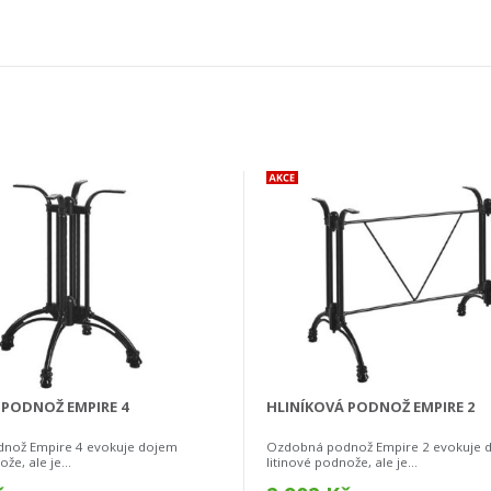
 PODNOŽ EMPIRE 4
HLINÍKOVÁ PODNOŽ EMPIRE 2
nož Empire 4 evokuje dojem
Ozdobná podnož Empire 2 evokuje 
že, ale je...
litinové podnože, ale je...