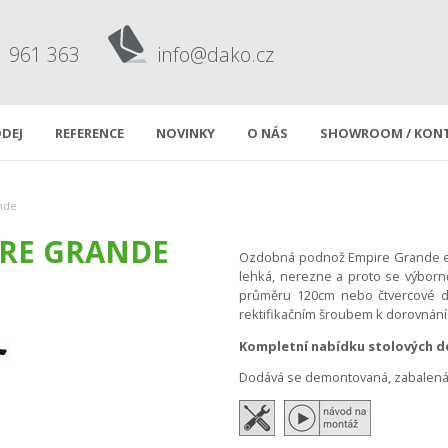
1 961 363
info@dako.cz
DEJ
REFERENCE
NOVINKY
O NÁS
SHOWROOM / KON
nde
IRE GRANDE
Ozdobná podnož Empire Grande evok
lehká, nerezne a proto se výborn
průměru 120cm nebo čtvercové 
rektifikačním šroubem k dorovnání 
Kompletní nabídku stolových d
Dodává se demontovaná, zabalená 