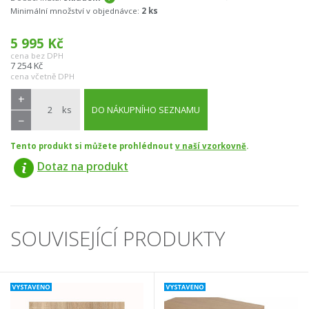
Minimální množství v objednávce:
2 ks
5 995
Kč
cena bez DPH
7 254
Kč
cena včetně DPH
+
ks
DO NÁKUPNÍHO SEZNAMU
−
Tento produkt si můžete prohlédnout
v naší vzorkovně
.
Dotaz na produkt
SOUVISEJÍCÍ PRODUKTY