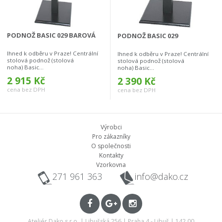
PODNOŽ BASIC 029 BAROVÁ
PODNOŽ BASIC 029
Ihned k odběru v Praze! Centrální
Ihned k odběru v Praze! Centrální
stolová podnož (stolová
stolová podnož (stolová
noha) Basic...
noha) Basic...
2 915 Kč
2 390 Kč
cena bez DPH
cena bez DPH
Výrobci
Pro zákazníky
O společnosti
Kontakty
Vzorkovna
271 961 363
info@dako.cz
Ateliér Dako s.r.o. | Libušská 256 | Praha 4 - Libuš | 142 00