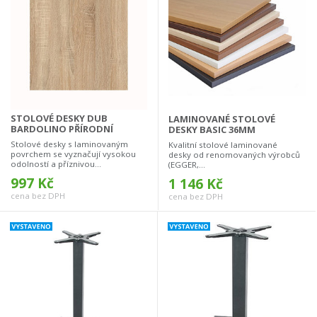
STOLOVÉ DESKY DUB
LAMINOVANÉ STOLOVÉ
BARDOLINO PŘÍRODNÍ
DESKY BASIC 36MM
Stolové desky s laminovaným
Kvalitní stolové laminované
povrchem se vyznačují vysokou
desky od renomovaných výrobců
odolností a příznivou...
(EGGER,...
997 Kč
1 146 Kč
cena bez DPH
cena bez DPH