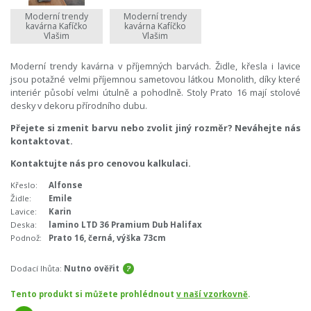
Moderní trendy
Moderní trendy
kavárna Kafíčko
kavárna Kafíčko
Vlašim
Vlašim
Moderní trendy kavárna v příjemných barvách. Židle, křesla i lavice
jsou potažné velmi příjemnou sametovou látkou Monolith, díky které
interiér působí velmi útulně a pohodlně. Stoly Prato 16 mají stolové
desky v dekoru přírodního dubu.
Přejete si zmenit barvu nebo zvolit jiný rozměr? Neváhejte nás
kontaktovat.
Kontaktujte nás pro cenovou kalkulaci.
Křeslo:
Alfonse
Židle:
Emile
Lavice:
Karin
Deska:
lamino LTD 36 Pramium Dub Halifax
Podnož:
Prato 16, černá, výška 73cm
Dodací lhůta:
Nutno ověřit
Tento produkt si můžete prohlédnout
v naší vzorkovně
.