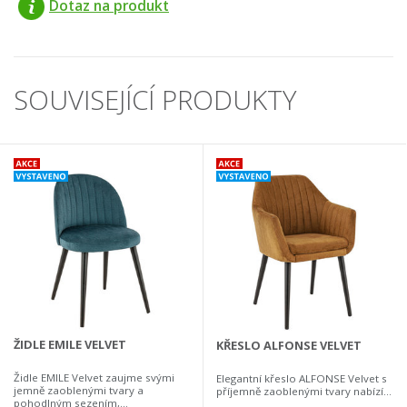
Dotaz na produkt
SOUVISEJÍCÍ PRODUKTY
ŽIDLE EMILE VELVET
KŘESLO ALFONSE VELVET
Židle EMILE Velvet zaujme svými
Elegantní křeslo ALFONSE Velvet s
jemně zaoblenými tvary a
příjemně zaoblenými tvary nabízí...
pohodlným sezením,...