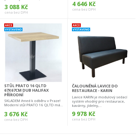
4 646 Kč
3 088 Kč
cena bez DPH
cena bez DPH
STŮL PRATO 16 QLTD
ČALOUNĚNÁ LAVICE DO
67X67CM DUB HALIFAX
RESTAURACE - KARIN
PŘÍRODNÍ
Lavice KARIN je modulový sedací
SKLADEM ihned k odběru v Praze!
systém vhodný pro restaurace,
Moderní stůl PRATO 16 QLTD má...
kavárny, jídelny,...
9 978 Kč
3 676 Kč
cena bez DPH
cena bez DPH