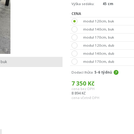
Výška sedáku:
45 cm
CENA
modul 120cm, buk
modul 140cm, buk
modul 170cm, buk
modul 120cm, dub
modul 140cm, dub
modul 170cm, dub
 buk
Dodací lhůta:
5-6 týdnů
7 350
Kč
cena bez DPH
8 894
Kč
cena včetně DPH