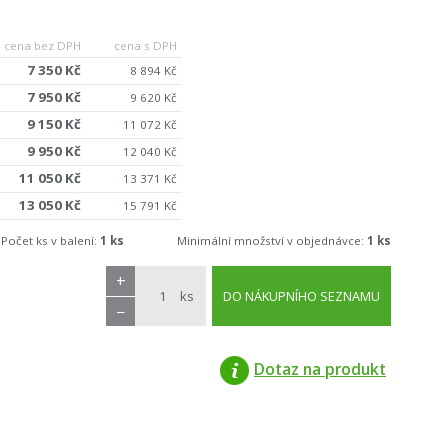
cena bez DPH
cena s DPH
7 350 Kč
8 894 Kč
7 950 Kč
9 620 Kč
9 150 Kč
11 072 Kč
9 950 Kč
12 040 Kč
11 050 Kč
13 371 Kč
13 050 Kč
15 791 Kč
Počet ks v balení:
1 ks
Minimální množství v objednávce:
1 ks
+
ks
DO NÁKUPNÍHO SEZNAMU
−
Dotaz na produkt