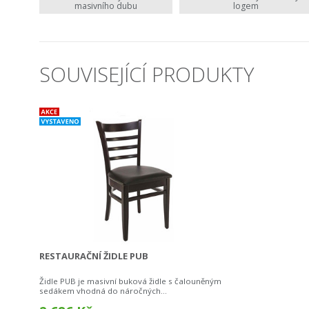
masivního dubu
logem
SOUVISEJÍCÍ PRODUKTY
RESTAURAČNÍ ŽIDLE PUB
Židle PUB je masivní buková židle s čalouněným
sedákem vhodná do náročných...