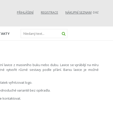
PŘIHLÁŠENÍ
REGISTRACE
NÁKUPNÍ SEZNAM
0 Kč
TAKTY
ní lavice z masivního buku nebo dubu. Lavice se vyrábějí na míru
é vytvořit různé sestavy podle přání. Barvu lavice je možné
latek vyfrézovat logo.
jednoduché variantě bez opěradla.
e kontaktovat.