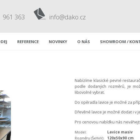
1 961 363
info@dako.cz
DEJ
REFERENCE
NOVINKY
O NÁS
SHOWROOM / KON
Nabízíme klasické pevné restaurač
podle dodaných rozměrů, je možn
libovolně vybrat.
Do opěradla lavice je možné za příp
Dřevěné lavice je možné dodat i v 
Pro cenovou nabídku nás neváhejt
Model:
Lavice masiv
Rozměry (ŠxHxV):
120x50x90 cm