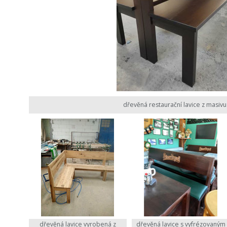
dřevěná restaurační lavice z masivu
dřevěná lavice vyrobená z
dřevěná lavice s vyfrézovaným