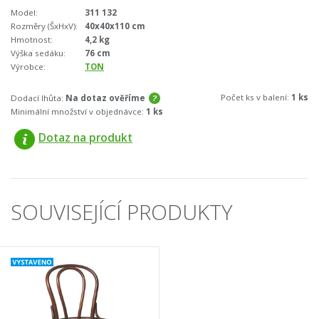
Model:
311 132
Rozměry (ŠxHxV):
40x40x110 cm
Hmotnost:
4,2 kg
Výška sedáku:
76 cm
Výrobce:
TON
Počet ks v balení:
1 ks
Dodací lhůta:
Na dotaz ověříme
Minimální množství v objednávce:
1 ks
Dotaz na produkt
SOUVISEJÍCÍ PRODUKTY