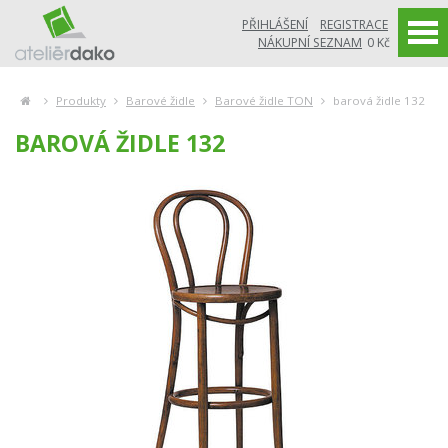
PŘIHLÁŠENÍ
REGISTRACE
NÁKUPNÍ SEZNAM
0 Kč
Produkty
Barové židle
Barové židle TON
barová židle 132
BAROVÁ ŽIDLE 132