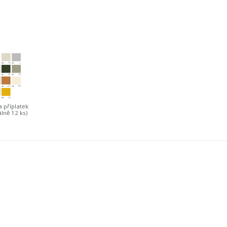
a příplatek
lně 12 ks)