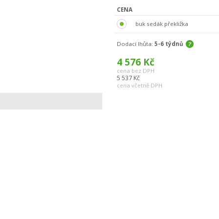
CENA
buk sedák překližka
Dodací lhůta:
5-6 týdnů
4 576
Kč
cena bez DPH
5 537
Kč
cena včetně DPH