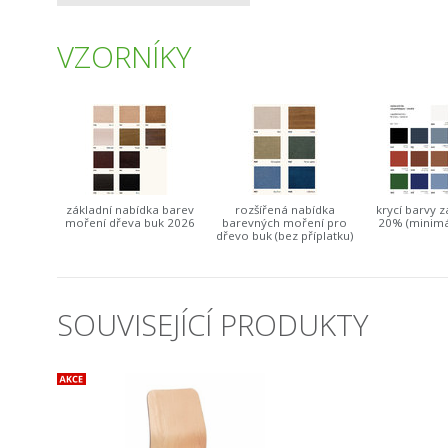
VZORNÍKY
základní nabídka barev
rozšířená nabídka
krycí barvy z
moření dřeva buk 2026
barevných moření pro
20% (minimá
dřevo buk (bez příplatku)
SOUVISEJÍCÍ PRODUKTY