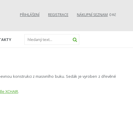
PŘIHLÁŠENÍ
REGISTRACE
NÁKUPNÍ SEZNAM
0 Kč
TAKTY
evnou konstrukci z masivního buku. Sedák je vyroben z dřevěné
dle XCHAIR
.