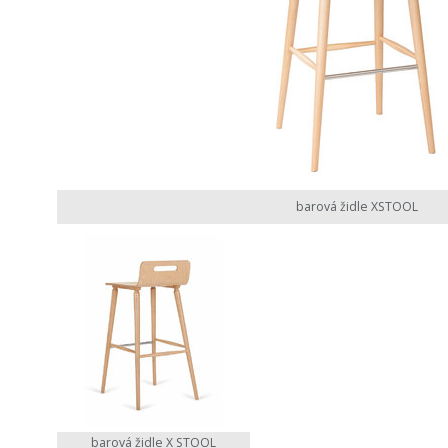
barová židle XSTOOL
barová židle X STOOL