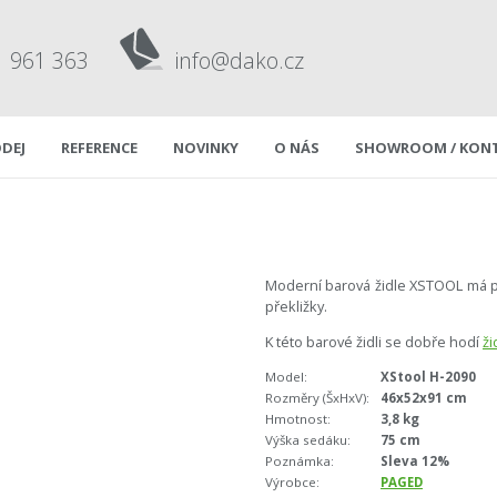
1 961 363
info@dako.cz
DEJ
REFERENCE
NOVINKY
O NÁS
SHOWROOM / KON
Moderní barová židle XSTOOL má p
překližky.
K této barové židli se dobře hodí
ži
Model:
XStool H-2090
Rozměry (ŠxHxV):
46x52x91 cm
Hmotnost:
3,8 kg
Výška sedáku:
75 cm
Poznámka:
Sleva 12%
Výrobce:
PAGED