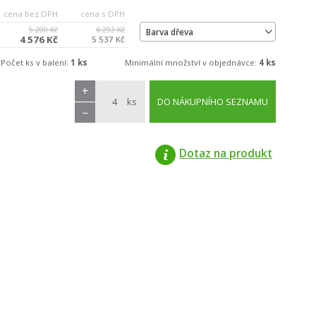
cena bez DPH
cena s DPH
5 200 Kč
6 292 Kč
Barva dřeva
4 576 Kč
5 537 Kč
Počet ks v balení:
1 ks
Minimální množství v objednávce:
4 ks
+
ks
DO NÁKUPNÍHO SEZNAMU
−
Dotaz na produkt