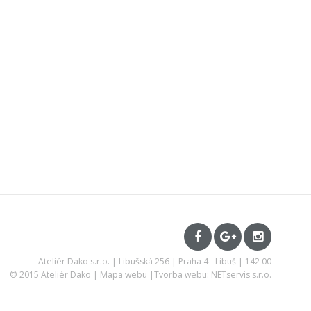
Ateliér Dako s.r.o. | Libušská 256 | Praha 4 - Libuš | 142 00
© 2015 Ateliér Dako |
Mapa webu
|
Tvorba webu: NETservis s.r.o.