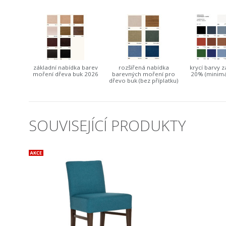
základní nabídka barev
rozšířená nabídka
krycí barvy z
moření dřeva buk 2026
barevných moření pro
20% (minimá
dřevo buk (bez příplatku)
SOUVISEJÍCÍ PRODUKTY