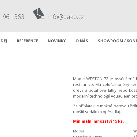
1 961 363
info@dako.cz
DEJ
REFERENCE
NOVINKY
O NÁS
SHOWROOM / KON
2
Model WESTON 72 je osvědčená kl
restaurace. Má celočalouněný sed
dřeva a potahové látky nebo kožen
moderní technologií AquaClean pro
Za příplatek je možné barovou žid
(obšití sedáku a opěradla).
Minimální množství 15 ks.
Model:
W
Rozměry (ŠxHxV):
4