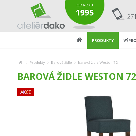
OD ROKU
1995
27
PRODUKTY
VÝPRO
Produkty
Barové židle
barová židle Weston 72
BAROVÁ ŽIDLE WESTON 7