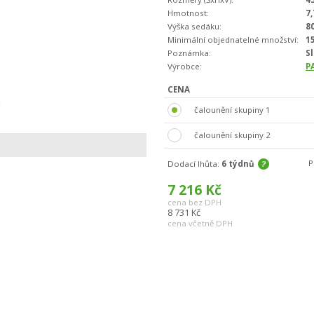
Hmotnost:
7,
Výška sedáku:
8
Minimální objednatelné množství:
1
Poznámka:
S
Výrobce:
P
CENA
čalounění skupiny 1
čalounění skupiny 2
P
Dodací lhůta:
6 týdnů
7 216
Kč
cena bez DPH
8 731
Kč
cena včetně DPH