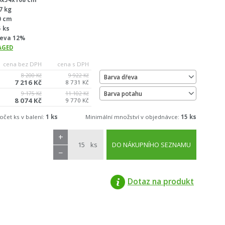
7 kg
0 cm
5 ks
leva 12%
AGED
cena bez DPH
cena s DPH
8 200 Kč
9 922 Kč
Barva dřeva
7 216 Kč
8 731 Kč
Barva potahu
9 175 Kč
11 102 Kč
8 074 Kč
9 770 Kč
očet ks v balení:
1 ks
Minimální množství v objednávce:
15 ks
+
ks
DO NÁKUPNÍHO SEZNAMU
−
Dotaz na produkt