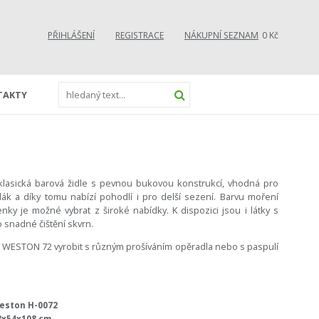
PŘIHLÁŠENÍ
REGISTRACE
NÁKUPNÍ SEZNAM
0 Kč
TAKTY
asická barová židle s pevnou bukovou konstrukcí, vhodná pro
ák a díky tomu nabízí pohodlí i pro delší sezení. Barvu moření
ky je možné vybrat z široké nabídky. K dispozici jsou i látky s
 snadné čištění skvrn.
li WESTON 72 vyrobit s různým prošíváním opěradla nebo s paspulí
eston H-0072
3x54x108 cm