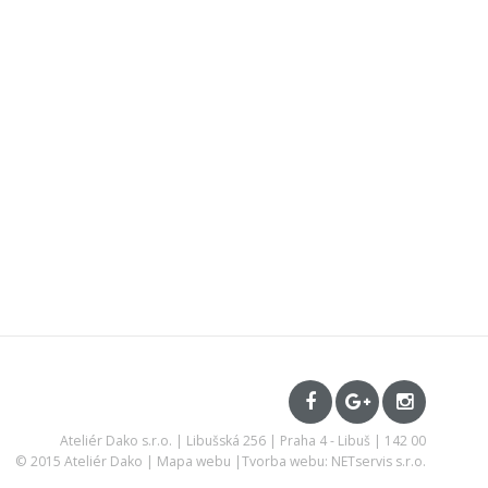
Ateliér Dako s.r.o. | Libušská 256 | Praha 4 - Libuš | 142 00
© 2015 Ateliér Dako |
Mapa webu
|
Tvorba webu: NETservis s.r.o.