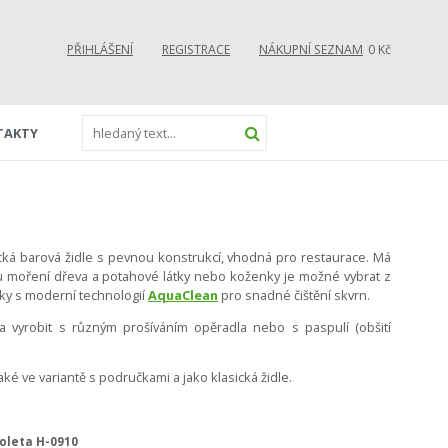
PŘIHLÁŠENÍ
REGISTRACE
NÁKUPNÍ SEZNAM
0 Kč
TAKTY
ká barová židle s pevnou konstrukcí, vhodná pro restaurace. Má
u moření dřeva a potahové látky nebo koženky je možné vybrat z
átky s moderní technologií
AquaClean
pro snadné čištění skvrn.
ta vyrobit s různým prošíváním opěradla nebo s paspulí (obšití
ké ve variantě s područkami a jako klasická židle.
ioleta H-0910