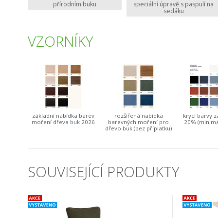
přírodním buku
speciální úpravě s paspulí na
sedáku
VZORNÍKY
základní nabídka barev
rozšířená nabídka
krycí barvy z
moření dřeva buk 2026
barevných moření pro
20% (minimá
dřevo buk (bez příplatku)
SOUVISEJÍCÍ PRODUKTY