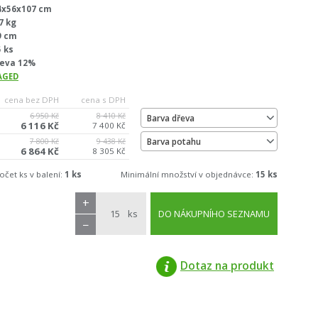
4x56x107 cm
7 kg
9 cm
5 ks
leva 12%
AGED
cena bez DPH
cena s DPH
6 950 Kč
8 410 Kč
Barva dřeva
6 116 Kč
7 400 Kč
Barva potahu
7 800 Kč
9 438 Kč
6 864 Kč
8 305 Kč
očet ks v balení:
1 ks
Minimální množství v objednávce:
15 ks
+
ks
DO NÁKUPNÍHO SEZNAMU
−
Dotaz na produkt