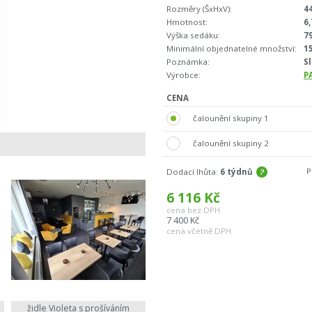
Rozměry (ŠxHxV):
4
Hmotnost:
6,
Výška sedáku:
7
Minimální objednatelné množství:
1
Poznámka:
S
Výrobce:
P
CENA
čalounění skupiny 1
čalounění skupiny 2
P
Dodací lhůta:
6 týdnů
6 116
Kč
cena bez DPH
7 400
Kč
cena včetně DPH
židle Violeta s prošíváním