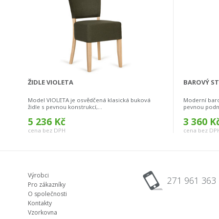
ŽIDLE VIOLETA
BAROVÝ ST
Model VIOLETA je osvědčená klasická buková
Moderní bar
židle s pevnou konstrukcí,...
pevnou podno
5 236 Kč
3 360 K
cena bez DPH
cena bez DP
Výrobci
271 961 363
Pro zákazníky
O společnosti
Kontakty
Vzorkovna