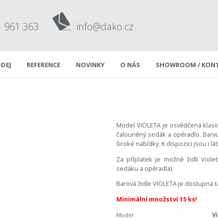
1 961 363
info@dako.cz
DEJ
REFERENCE
NOVINKY
O NÁS
SHOWROOM / KON
Model VIOLETA je osvědčená klasic
čalouněný sedák a opěradlo. Barv
široké nabídky. K dispozici jsou i l
Za příplatek je možné židli Viole
sedáku a opěradla).
Barová židle VIOLETA je dostupná ta
Minimální množství 15 ks!
Model:
V