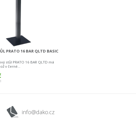
ŮL PRATO 16 BAR QLTD BASIC
ový stůl PRATO 16 BAR QLTD má
ž v černé...
č
H
info@dako.cz