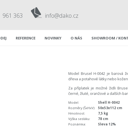
1 961 363
info@dako.cz
DEJ
REFERENCE
NOVINKY
O NÁS
SHOWROOM / KON
Model Brusel H-0042 je barová ži
dřeva a potahové látky nebo koženk
Za příplatek je možné židli Brusel
černé, žluté, oranžové a dalších ba
Model:
Shell H-0042
Rozměry (ŠxHxV):
50x53x112 cm
Hmotnost:
7,5 kg
Výška sedáku:
78 cm
Poznámka:
Sleva 12%