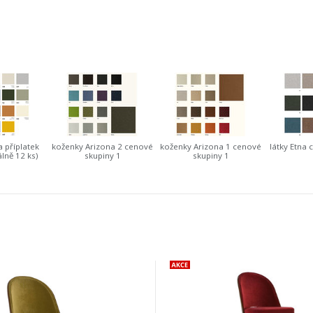
a příplatek
koženky Arizona 2 cenové
koženky Arizona 1 cenové
látky Etna 
lně 12 ks)
skupiny 1
skupiny 1