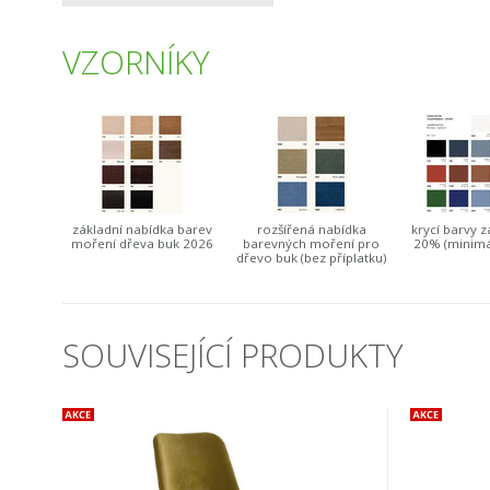
VZORNÍKY
základní nabídka barev
rozšířená nabídka
krycí barvy z
moření dřeva buk 2026
barevných moření pro
20% (minimá
dřevo buk (bez příplatku)
SOUVISEJÍCÍ PRODUKTY