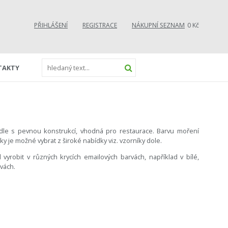
PŘIHLÁŠENÍ
REGISTRACE
NÁKUPNÍ SEZNAM
0 Kč
TAKTY
dle s pevnou konstrukcí, vhodná pro restaurace. Barvu moření
y je možné vybrat z široké nabídky viz. vzorníky dole.
 vyrobit v různých krycích emailových barvách, například v bílé,
rvách.