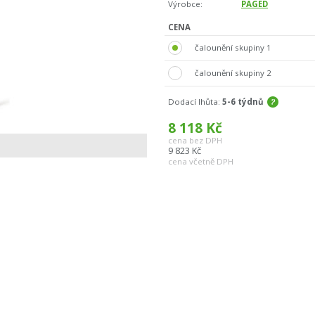
Výrobce:
PAGED
CENA
čalounění skupiny 1
čalounění skupiny 2
Dodací lhůta:
5-6 týdnů
8 118
Kč
cena bez DPH
9 823
Kč
cena včetně DPH