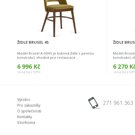
ŽIDLE BRUSEL 45
ŽIDLE BRUS
Model Brusel A-0045 je buková židle s pevnou
Model Brusel
konstrukcí, vhodná pro restaurace....
konstrukcí, v
6 996 Kč
6 270 K
cena bez DPH
cena bez DP
Výrobci
271 961 363
Pro zákazníky
O společnosti
Kontakty
Vzorkovna