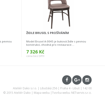
ŽIDLE BRUSEL S PROŠÍVÁNÍM
 s pevnou
Model Brusel A-0045 je buková židle s pevnou
konstrukcí, vhodná pro restaurace....
7 326 Kč
cena bez DPH
Ateliér Dako s.r.o. | Libušská 256 | Praha 4 - Libuš | 142 00
© 2015 Ateliér Dako |
Mapa webu
|
Tvorba webu: NETservis s.r.o.