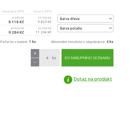
cena bez DPH
cena s DPH
9 225 Kč
11 162 Kč
Barva dřeva
8 118 Kč
9 823 Kč
Barva potahu
10 550 Kč
12 766 Kč
9 284 Kč
11 234 Kč
Počet ks v balení:
1 ks
Minimální množství v objednávce:
4 ks
+
ks
DO NÁKUPNÍHO SEZNAMU
−
Dotaz na produkt