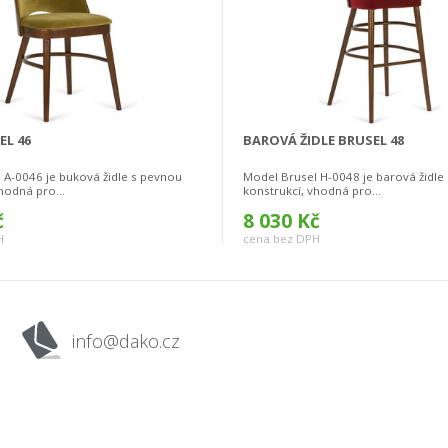
EL 46
BAROVÁ ŽIDLE BRUSEL 48
 A-0046 je buková židle s pevnou
Model Brusel H-0048 je barová židle
hodná pro...
konstrukcí, vhodná pro...
č
8 030 Kč
H
cena bez DPH
info@dako.cz