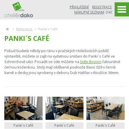
PŘIHLÁŠENÍ
REGISTRACE
NÁKUPNÍ SEZNAM
0 Kč
Reference
Panki´s Café
PANKI´S CAFÉ
Pokud budete někdy po ránu v pražských Holešovicích poblíž
výstaviště, můžete si zajít na vydatnou snídani do Panki´s Café ve
Schnirchově ulici. Posadit se zde můžete na
židle Boston
čalouněné
černou koženkou. Stoly mají oblíbené podnože Basic 029 v černé
barvě a desky jsou vyrobeny v dekoru Dub Halifax v tloušťce 36mm.
Panki´s Café
Panki´s Café
Panki´s Café