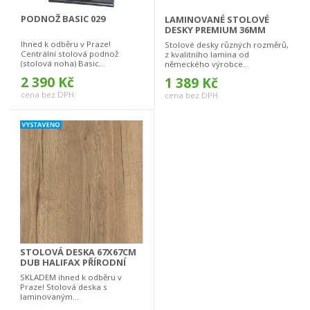
PODNOŽ BASIC 029
LAMINOVANÉ STOLOVÉ
DESKY PREMIUM 36MM
Ihned k odběru v Praze!
Stolové desky různých rozměrů,
Centrální stolová podnož
z kvalitního lamina od
(stolová noha) Basic...
německého výrobce...
2 390 Kč
1 389 Kč
cena bez DPH
cena bez DPH
STOLOVÁ DESKA 67X67CM
DUB HALIFAX PŘÍRODNÍ
SKLADEM ihned k odběru v
Praze! Stolová deska s
laminovaným...