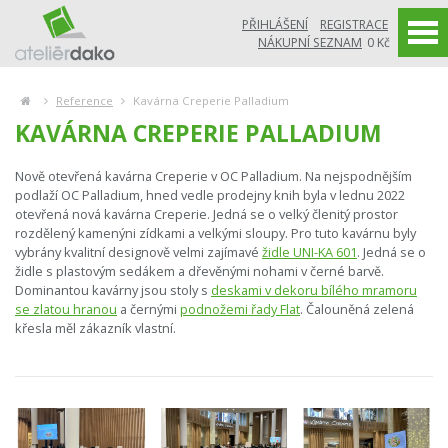
PŘIHLÁŠENÍ
REGISTRACE
NÁKUPNÍ SEZNAM
0 Kč
Reference
Kavárna Creperie Palladium
KAVÁRNA CREPERIE PALLADIUM
Nově otevřená kavárna Creperie v OC Palladium. Na nejspodnějším
podlaží OC Palladium, hned vedle prodejny knih byla v lednu 2022
otevřená nová kavárna Creperie. Jedná se o velký členitý prostor
rozdělený kamenýni zídkami a velkými sloupy. Pro tuto kavárnu byly
vybrány kvalitní designově velmi zajímavé
židle UNI-KA 601
. Jedná se o
židle s plastovým sedákem a dřevěnými nohami v černé barvě.
Dominantou kavárny jsou stoly s
deskami v dekoru bílého mramoru
se zlatou hranou
a černými
podnožemi řady Flat
. Čalouněná zelená
křesla měl zákazník vlastní.