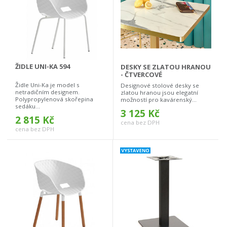
ŽIDLE UNI-KA 594
DESKY SE ZLATOU HRANOU
- ČTVERCOVÉ
Židle Uni-Ka je model s
Designové stolové desky se
netradičním designem.
zlatou hranou jsou elegatní
Polypropylenová skořepina
možností pro kavárenský...
sedáku...
3 125 Kč
2 815 Kč
cena bez DPH
cena bez DPH