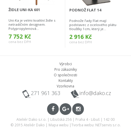
ŽIDLE UNI-KA 601
PODNOŽ FLAT 14
Uni-Ka je velmi kvalitní židle s
Podnože řady Flat mají
netradičním designem.
podstavec z ocelového plátu
Polypropylenová...
tloušťky 1cm, který je...
7 752 Kč
2 916 Kč
cena bez DPH
cena bez DPH
Výrobci
Pro zákazníky
O společnosti
Kontakty
Vzorkovna
271 961 363
info@dako.cz
Ateliér Dako s.r.o. | Libušská 256 | Praha 4 - Libuš | 142 00
© 2015 Ateliér Dako |
Mapa webu
|
Tvorba webu: NETservis s.r.o.