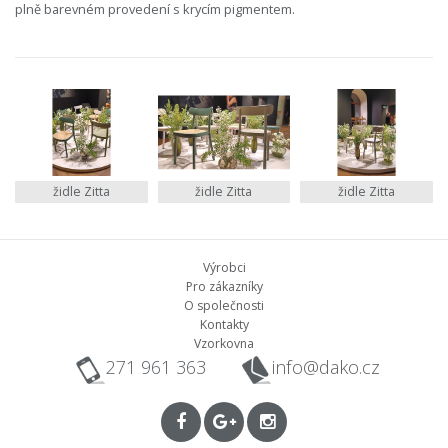
plně barevném provedení s krycím pigmentem.
židle Zitta
židle Zitta
židle Zitta
Výrobci
Pro zákazníky
O společnosti
Kontakty
Vzorkovna
271 961 363
info@dako.cz