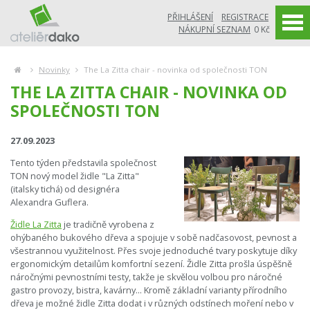
PŘIHLÁŠENÍ
REGISTRACE
NÁKUPNÍ SEZNAM
0 Kč
Novinky
The La Zitta chair - novinka od společnosti TON
THE LA ZITTA CHAIR - NOVINKA OD
SPOLEČNOSTI TON
27.09.2023
Tento týden představila společnost
TON nový model židle "La Zitta"
(italsky tichá) od designéra
Alexandra Guflera.
Židle La Zitta
je tradičně vyrobena z
ohýbaného bukového dřeva a spojuje v sobě nadčasovost, pevnost a
všestrannou využitelnost. Přes svoje jednoduché tvary poskytuje díky
ergonomickým detailům komfortní sezení. Židle Zitta prošla úspěšně
náročnými pevnostními testy, takže je skvělou volbou pro náročné
gastro provozy, bistra, kavárny... Kromě základní varianty přírodního
dřeva je možné židle Zitta dodat i v různých odstínech moření nebo v